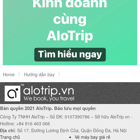
Danh sách những hành lý được mang lên máy
bay
Các hãng hàng không Quốc tế tại Việt Nam năm
2018
Thiết bị flycam có được phép mang lên máy bay
hay không?
Home
Hướng dẫn bay
Đơn xác nhận nhân thân làm thủ tục đi máy bay
Bản quyền 2021 AloTrip. Bảo lưu mọi quyền
Công Ty TNHH AloTrip – Số ĐK: 0107390786 – Sở hữu AloTrip.vn -
Hotline: +84 916 463 066
Địa chỉ
: Số 17, Đường Lương Định Của, Quận Đống Đa, Hà Nội
Trang chủ
Vé máy bay giá rẻ