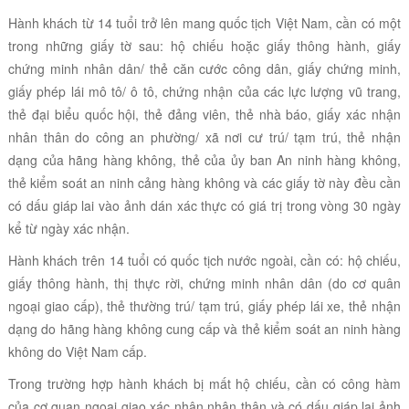
Hành khách từ 14 tuổi trở lên mang quốc tịch Việt Nam, cần có một
trong những giấy tờ sau: hộ chiếu hoặc giấy thông hành, giấy
chứng minh nhân dân/ thẻ căn cước công dân, giấy chứng minh,
giấy phép lái mô tô/ ô tô, chứng nhận của các lực lượng vũ trang,
thẻ đại biểu quốc hội, thẻ đảng viên, thẻ nhà báo, giấy xác nhận
nhân thân do công an phường/ xã nơi cư trú/ tạm trú, thẻ nhận
dạng của hãng hàng không, thẻ của ủy ban An ninh hàng không,
thẻ kiểm soát an ninh cảng hàng không và các giấy tờ này đều cần
có dấu giáp lai vào ảnh dán xác thực có giá trị trong vòng 30 ngày
kể từ ngày xác nhận.
Hành khách trên 14 tuổi có quốc tịch nước ngoài, cần có: hộ chiếu,
giấy thông hành, thị thực rời, chứng minh nhân dân (do cơ quân
ngoại giao cấp), thẻ thường trú/ tạm trú, giấy phép lái xe, thẻ nhận
dạng do hãng hàng không cung cấp và thẻ kiểm soát an ninh hàng
không do Việt Nam cấp.
Trong trường hợp hành khách bị mất hộ chiếu, cần có công hàm
của cơ quan ngoại giao xác nhận nhân thân và có dấu giáp lai ảnh