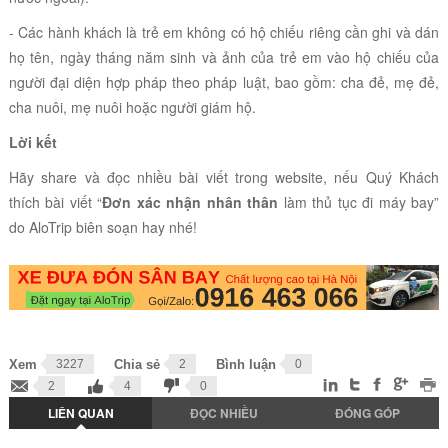
- Các hành khách là trẻ em không có hộ chiếu riêng cần ghi và dán
họ tên, ngày tháng năm sinh và ảnh của trẻ em vào hộ chiếu của
người đại diện hợp pháp theo pháp luật, bao gồm: cha đẻ, mẹ đẻ,
cha nuôi, mẹ nuôi hoặc người giám hộ.
Lời kết
Hãy share và đọc nhiều bài viết trong website, nếu Quý Khách
thích bài viết “
Đơn xác nhận nhân thân
làm thủ tục đi máy bay”
do AloTrip biên soạn hay nhé!
Xem
3227
Chia sẻ
2
Bình luận
0
2
4
0
LIÊN QUAN
ĐỌC NHIỀU
ĐÓNG GÓP