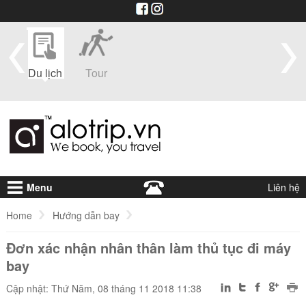
im
Du lịch
Tour
Du
Vé máy
Visa
Khá
thuyền
bay
sạ
Menu
Liên hệ
Home
Hướng dẫn bay
Đơn xác nhận nhân thân làm thủ tục đi máy
Đơn xác nhận nhân thân làm thủ tục đi máy bay
bay
Cập nhật: Thứ Năm, 08 tháng 11 2018 11:38