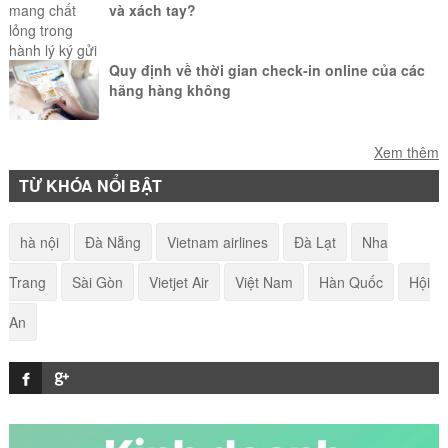
và xách tay?
Vietjet Air tại nhà hoặc tới các quầy làm thủ tục check in tự động ở
sân bay.
Quy định về thời gian check-in online của các
hãng hàng không
Làm giấy xác nhận nhân thân như thế nào?
Xem thêm
TỪ KHÓA NỔI BẬT
Bay từ Hà Nội vào Sài Gòn mất bao lâu?
hà nội
Đà Nẵng
Vietnam airlines
Đà Lạt
Nha
Trang
Sài Gòn
Vietjet Air
Việt Nam
Hàn Quốc
Hội
Cách đi Mũi Né từ Hà Nội - Hướng dẫn từ
An
AloTrip
Cách săn vé máy bay giá rẻ của hãng Vietnam
Airline