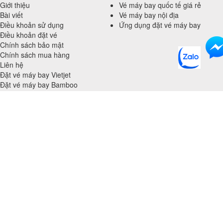
Giới thiệu
Vé máy bay quốc tế giá rẻ
Bài viết
Vé máy bay nội địa
Điều khoản sử dụng
Ứng dụng đặt vé máy bay
Điều khoản đặt vé
Chính sách bảo mật
Chính sách mua hàng
Liên hệ
Đặt vé máy bay Vietjet
Đặt vé máy bay Bamboo
Đặt vé máy bay Vietnam Airline
Đặt vé máy bay Jetstar
Chú ý: Đặt vé online tại AloTrip, quý khách sẽ nhận được “Mã đặt chỗ”
thật từ hãng hàng không, đảm bảo giữ được chỗ và giá vé.
Dịch vụ của chúng tôi sử dụng cookie cho mục đích kỹ thuật, phân tích