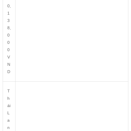
0,
1
3
8,
0
0
0
V
N
D
T
h
ái
L
a
n