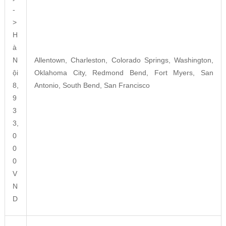
-
>
H
à
N
Allentown, Charleston, Colorado Springs, Washington,
ội
Oklahoma City, Redmond Bend, Fort Myers, San
8,
Antonio, South Bend, San Francisco
9
3
3,
0
0
0
V
N
D