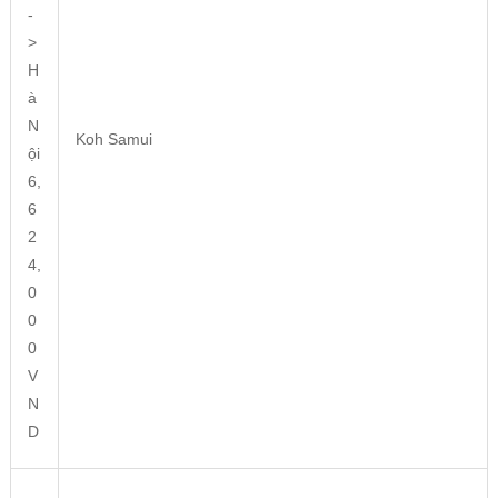
-
>
H
à
N
Koh Samui
ội
6,
6
2
4,
0
0
0
V
N
D