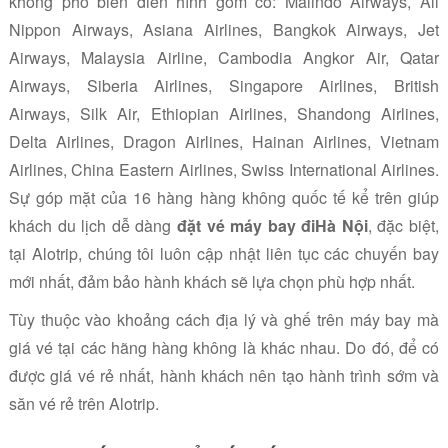
không phổ biến điển hình gồm có: Malindo Airways,
All
Nippon Airways, Asiana Airlines, Bangkok Airways, Jet
Airways, Malaysia Airline, Cambodia Angkor Air, Qatar
Airways, Siberia Airlines, Singapore Airlines, British
Airways, Silk Air, Ethiopian Airlines, Shandong Airlines,
Delta Airlines, Dragon Airlines, Hainan Airlines, Vietnam
Airlines, China Eastern Airlines, Swiss International Airlines.
Sự góp mặt của 16 hàng hàng không quốc tế kể trên giúp
khách du lịch dễ dàng
đặt vé máy bay điHà Nội
, đặc biệt,
tại Alotrip, chúng tôi luôn cập nhật liên tục các chuyến bay
mới nhất, đảm bảo hành khách sẽ lựa chọn phù hợp nhất.
Tùy thuộc vào khoảng cách địa lý và ghế trên máy bay mà
giá vé tại các hãng hàng không là khác nhau. Do đó, để có
được giá vé rẻ nhất, hành khách nên tạo hành trình sớm và
săn vé rẻ trên Alotrip.