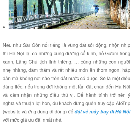
Nếu như Sài Gòn nổi tiếng là vùng đất sôi động, nhộn nhịp
thì Hà Nội lại có những cung đường cổ kính, hồ Gươm trong
xanh, Lăng Chủ tịch linh thiêng, … cùng những con người
nhẹ nhàng, đằm thắm và rất nhiều món ăn thơm ngon, hấp
dẫn mà không nơi nào trên đất nước có được. Sẽ là một điều
đáng tiếc, nếu trong đời không một lần đặt chân đến Hà Nội
và cảm nhận những điều thú vị. Để hành trình trở nên ý
nghĩa và thuận lợi hơn, du khách đừng quên truy cập
AloTrip
(website và ứng dụng di động) để
đặt vé máy bay đi Hà Nội
với mức giá ưu đãi nhất nhé.