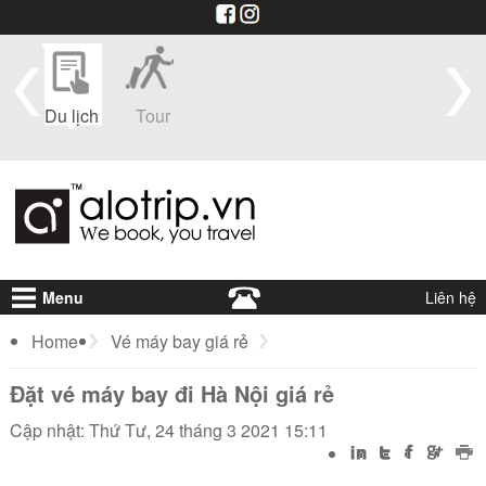
im
Du lịch
Tour
Du
Vé máy
Visa
Khá
thuyền
bay
sạ
Menu
Liên hệ
Home
Vé máy bay giá rẻ
Đặt vé máy bay đi Hà Nội giá rẻ
Đặt vé máy bay đi Hà Nội giá rẻ
Cập nhật: Thứ Tư, 24 tháng 3 2021 15:11