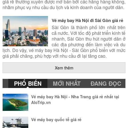
giá rẻ thường xuyên được mở bán bởi các hãng hàng không,
nhằm phục vụ nhu cầu du lịch và kinh doanh của người dân.
Vé máy bay Hà Nội đi Sài Gòn giá rẻ
Sài Gòn là thành phố lớn nhất trên
cả nước. Với tốc độ phát triển kinh tế
nhanh, Sài Gòn thu hút người dân ở
các địa phương đến làm việc và du
lịch. Do vậy, vé máy bay Hà Nội - Sài Gòn phổ biển với mức
giá phải chăng, phù hợp với nhu cầu đi lại tăng cao.
Xem thêm
Vé máy bay Hà Nội - Đà Nẵng giá rẻ
Đà Nẵng là thành phố biển nổi tiếng
trên cả nước. Đến với Đà Nẵng, du
PHỔ BIẾN
MỚI NHẤT
ĐANG ĐỌC
khách sẽ được trải nghiệm một đô
thị kiểu mẫu văn minh, những bãi
Vé máy bay Hà Nội - Nha Trang giá rẻ nhất tại
biển xanh mát hay những món ăn đặc sắc. Cùng AloTrip đặt
AloTrip.vn
vé máy bay Hà Nội Đà Nẵng để khám phá thành phố này.
Đặt Vé máy bay đi Đà Nẵng giá rẻ
Vé máy bay quốc tế giá rẻ
Đà Nẵng - thành phố đáng sống