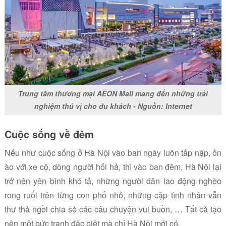
Trung tâm thương mại AEON Mall mang đến những trải
nghiệm thú vị cho du khách - Nguồn: Internet
Cuộc sống về đêm
Nếu như cuộc sống ở Hà Nội vào ban ngày luôn tấp nập, ồn
ào với xe cộ, dòng người hối hả, thì vào ban đêm, Hà Nội lại
trở nên yên bình khó tả, những người dân lao động nghèo
rong ruổi trên từng con phố nhỏ, những cặp tình nhân vẫn
thư thả ngồi chia sẻ các câu chuyện vui buồn, … Tất cả tạo
nên một bức tranh đặc biệt mà chỉ Hà Nội mới có.