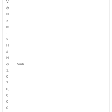
Vi
ệt
N
a
m
-
>
H
à
N
ội
Vinh
1,
0
7
0,
0
0
0