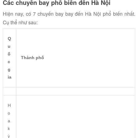
Các chuyến bay phổ biến đến Hà Nội
Hiện nay, có 7 chuyến bay bay đến Hà Nội phổ biến nhất.
Cụ thể như sau:
Q
u
ố
Thành phố
c
g
ia
H
o
a
k
ỳ