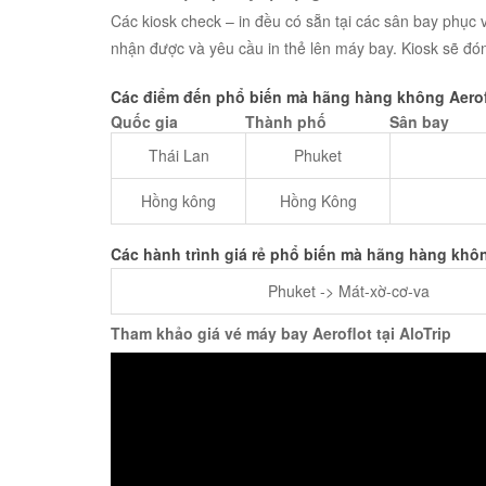
Các kiosk check – in đều có sẵn tại các sân bay phục
nhận được và yêu cầu in thẻ lên máy bay. Kiosk sẽ đón
Các điểm đến phổ biến mà hãng hàng không Aerofl
Quốc gia
Thành phố
Sân bay
Thái Lan
Phuket
Hồng kông
Hồng Kông
Các hành trình giá rẻ phổ biến mà hãng hàng khôn
Phuket -> Mát-xờ-cơ-va
Tham khảo giá vé máy bay Aeroflot tại AloTrip