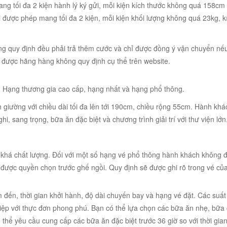
ang tối đa 2 kiện hành lý ký gửi, mỗi kiện kích thước không quá 158cm
i được phép mang tối đa 2 kiện, mỗi kiện khối lượng không quá 23kg, k
ợng quy định đều phải trả thêm cước và chỉ được đồng ý vận chuyển nếu
i được hãng hàng không quy định cụ thể trên website.
 Hạng thương gia cao cấp, hạng nhất và hạng phổ thông.
giường với chiều dài tối đa lên tới 190cm, chiều rộng 55cm. Hành kh
hi, sang trọng, bữa ăn đặc biệt và chương trình giải trí với thư viện lớn
ụ khá chất lượng. Đối với một số hạng vé phổ thông hành khách không 
được quyền chọn trước ghế ngồi. Quy định sẽ được ghi rõ trong vé củ
 đến, thời gian khởi hành, độ dài chuyến bay và hạng vé đặt. Các suất
iệp với thực đơn phong phú. Bạn có thể lựa chọn các bữa ăn nhẹ, bữa
 thể yêu cầu cung cấp các bữa ăn đặc biệt trước 36 giờ so với thời gia