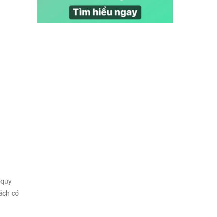
 quy
ách có