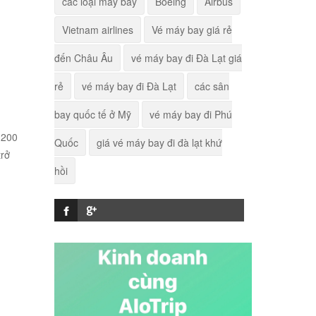
các loại máy bay
Boeing
Airbus
Polish Airlines
Vietnam airlines
Vé máy bay giá rẻ
Hãng hàng không
đến Châu Âu
vé máy bay đi Đà Lạt giá
Jetblue Airways
rẻ
vé máy bay đi Đà Lạt
các sân
Hãng hàng không
bay quốc tế ở Mỹ
vé máy bay đi Phú
Bulgaria Air
 200
Quốc
giá vé máy bay đi đà lạt khứ
trở
Hãng hàng không
hồi
Malindo Air
Hãng hàng không
British Airways
Hãng hàng không Air
India