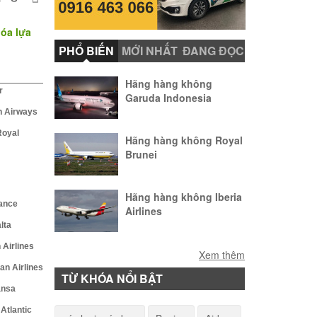
hóa lựa
PHỔ BIẾN
MỚI NHẤT
ĐANG ĐỌC
Hãng hàng không
r
Garuda Indonesia
h Airways
Royal
Hãng hàng không Royal
Brunei
Hãng hàng không Iberia
rance
Airlines
lta
Airlines
Hãng hàng không
Xem thêm
Icelandair
an Airlines
TỪ KHÓA NỔI BẬT
ansa
Hãng hàng không LOT
Atlantic