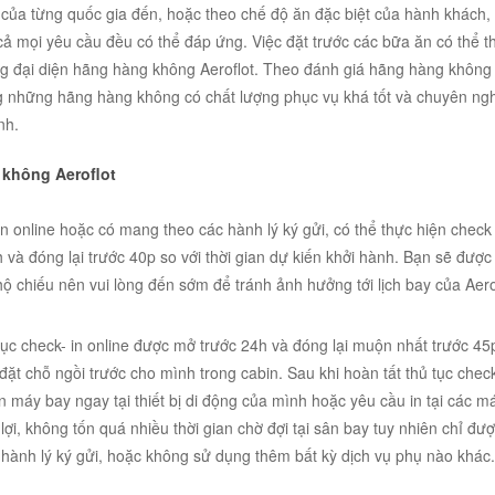
của từng quốc gia đến, hoặc theo chế độ ăn đặc biệt của hành khách,
cả mọi yêu cầu đều có thể đáp ứng. Việc đặt trước các bữa ăn có thể t
ng đại diện hãng hàng không Aeroflot. Theo đánh giá hãng hàng không 
ng những hãng hàng không có chất lượng phục vụ khá tốt và chuyên ngh
nh.
 không Aeroflot
 online hoặc có mang theo các hành lý ký gửi, có thể thực hiện check –
 và đóng lại trước 40p so với thời gian dự kiến khởi hành. Bạn sẽ được
 hộ chiếu nên vui lòng đến sớm để tránh ảnh hưởng tới lịch bay của Aero
 tục check- in online được mở trước 24h và đóng lại muộn nhất trước 45
đặt chỗ ngồi trước cho mình trong cabin. Sau khi hoàn tất thủ tục check
n máy bay ngay tại thiết bị di động của mình hoặc yêu cầu in tại các m
n lợi, không tốn quá nhiều thời gian chờ đợi tại sân bay tuy nhiên chỉ đư
hành lý ký gửi, hoặc không sử dụng thêm bất kỳ dịch vụ phụ nào khác.