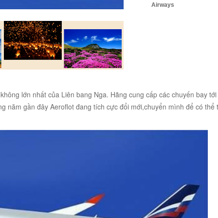
Airways
g không lớn nhất của Liên bang Nga. Hãng cung cấp các chuyến bay tới
ững năm gần đây Aeroflot đang tích cực đổi mới,chuyển mình để có thể 