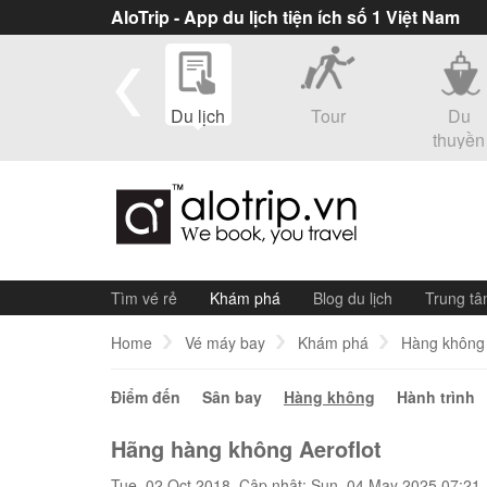
AloTrip - App du lịch tiện ích số 1 Việt Nam
eSim
Du lịch
Tour
Du
thuyền
Tìm vé rẻ
Khám phá
Blog du lịch
Trung tâ
Home
Vé máy bay
Khám phá
Hàng không
Điểm đến
Sân bay
Hàng không
Hành trình
Hãng hàng không Aeroflot
Tue, 02 Oct 2018. Cập nhật: Sun, 04 May 2025 07:21