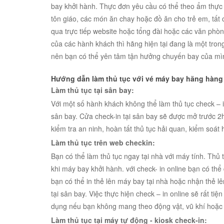
bay khởi hành. Thực đơn yêu cầu có thể theo ẩm thực 
tôn giáo, các món ăn chay hoặc đồ ăn cho trẻ em, tất 
qua trực tiếp website hoặc tổng đài hoặc các văn phò
của các hành khách thì hãng hiện tại đang là một tro
nên bạn có thể yên tâm tận hưởng chuyến bay của mì
Hướng dẫn làm thủ tục với vé máy bay hãng hàng
Làm thủ tục tại sân bay:
Với một số hành khách không thể làm thủ tục check – in
sân bay. Cửa check-in tại sân bay sẽ được mở trước 2h
kiểm tra an ninh, hoàn tất thủ tục hải quan, kiểm soát
Làm thủ tục trên web checkin:
Bạn có thể làm thủ tục ngay tại nhà với máy tính. Thủ
khi máy bay khởi hành. với check- in online bạn có thể 
bạn có thể in thẻ lên máy bay tại nhà hoặc nhận thẻ lê
tại sân bay. Việc thực hiện check – in online sẽ rất tiệ
dụng nếu bạn không mang theo động vật, vũ khí hoặc 
Làm thủ tục tại máy tự động - kiosk check-in: