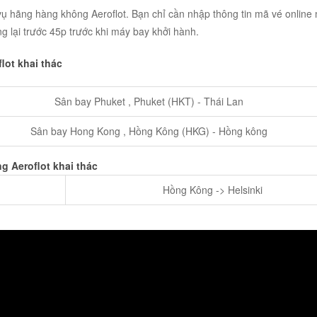
 vụ hãng hàng không Aeroflot. Bạn chỉ cần nhập thông tin mã vé online
g lại trước 45p trước khi máy bay khởi hành.
ot khai thác
Sân bay Phuket , Phuket (HKT) - Thái Lan
Sân bay Hong Kong , Hồng Kông (HKG) - Hồng kông
g Aeroflot khai thác
Hồng Kông -> Helsinki