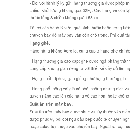
- Đối với hành lý ký gửi: hạng thương gia được phép m
chiều, khối lượng không quá 32kg. Các hạng vé còn lạ
thước tổng 3 chiều không quá 158cm.
Tất cả các hành lý vượt quá kích thước hoặc trọng lư
chuyến bay đó máy bay vẫn còn chỗ trống. Phí quá tả
Hạng ghế:
Hãng hàng không Aeroflot cung cấp 3 hạng ghế chính:
- Hạng thương gia cao cấp: ghế được ngả phẳng thành 
cung cấp không gian riêng tư với thiết kế đầy đủ tiện ng
- Hạng nhất: dịch vụ gần giống như hạng thương gia.
- Hạng phổ thông với giá cả phải chăng nhưng dịch v
quyền nâng cấp lên các hạng vé cao hơn, hoặc không 
Suất ăn trên máy bay:
Suất ăn trên máy bay được phục vụ tùy thuộc vào điểm
được phục vụ bởi đội ngũ đầu bếp quốc tế chuyên ngh
hoặc salad tùy thuộc vào chuyến bay. Ngoài ra, bạn có