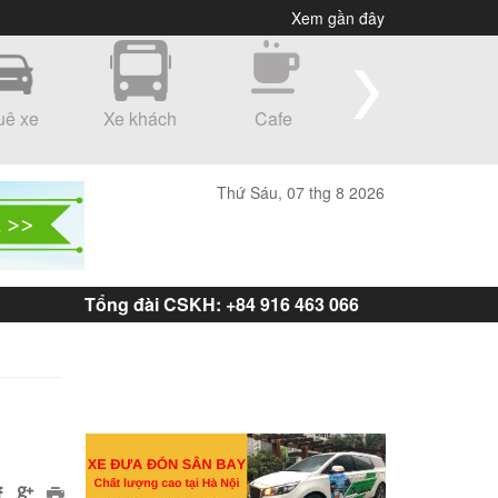
Xem gần đây
uê xe
Xe khách
Cafe
Shopping
Thứ Sáu, 07 thg 8 2026
Tổng đài CSKH: +84 916 463 066