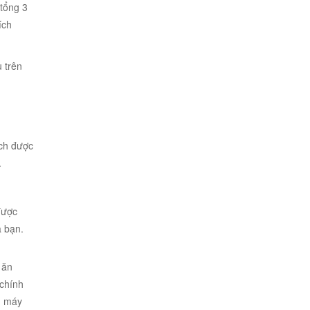
 tổng 3
ích
 trên
ách được
.
được
a bạn.
 ăn
 chính
n máy