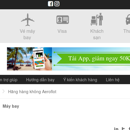
Vé máy
Visa
Khách
Th
bay
sạn
m trợ giúp
Hướng dẫn bay
Ý kiến khách hàng
Liên hệ
Hãng hàng không Aeroflot
Máy bay