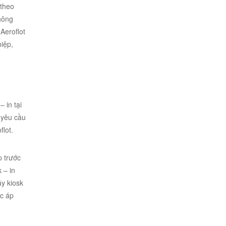
 theo
hông
Aeroflot
iệp,
 in tại
 yêu cầu
flot.
p trước
 – in
áy kiosk
ợc áp