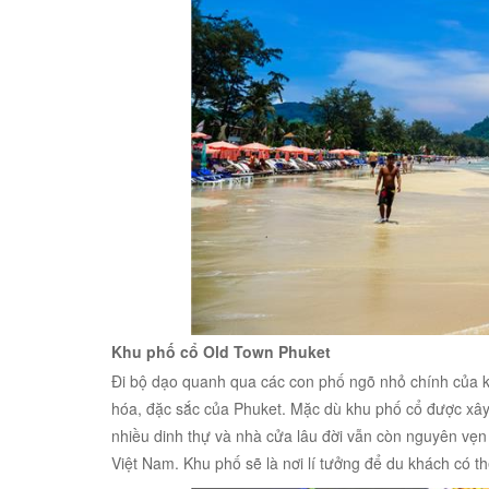
Khu phố cổ Old Town Phuket
Đi bộ dạo quanh qua các con phố ngõ nhỏ chính của 
hóa, đặc sắc của Phuket. Mặc dù khu phố cổ được xây 
nhiều dinh thự và nhà cửa lâu đời vẫn còn nguyên vẹn
Việt Nam. Khu phố sẽ là nơi lí tưởng để du khách có 