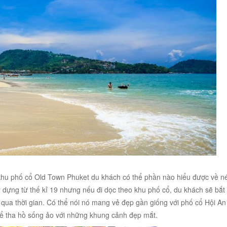
khu phố cổ Old Town Phuket du khách có thể phần nào hiểu được về n
dựng từ thế kỉ 19 nhưng nếu đi dọc theo khu phố cổ, du khách sẽ bắt
 qua thời gian. Có thể nói nó mang vẻ đẹp gần giống với phố cổ Hội An
thể tha hồ sống ảo với những khung cảnh đẹp mắt.