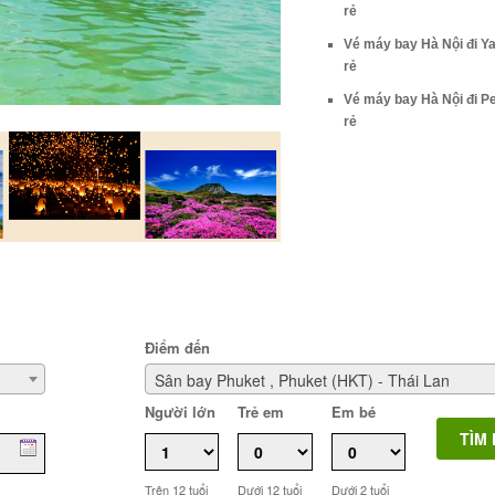
rẻ
Vé máy bay Hà Nội đi Y
rẻ
Vé máy bay Hà Nội đi P
rẻ
Điểm đến
Sân bay Phuket , Phuket (HKT) - Thái Lan
Người lớn
Trẻ em
Em bé
Trên 12 tuổi
Dưới 12 tuổi
Dưới 2 tuổi