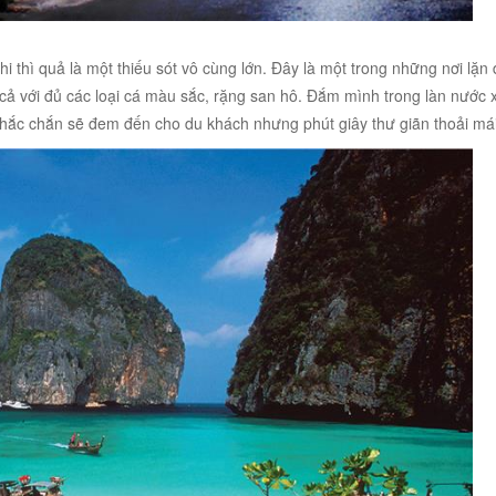
i thì quả là một thiếu sót vô cùng lớn. Đây là một trong những nơi lặn
 cả với đủ các loại cá màu sắc, rặng san hô. Đắm mình trong làn nước 
chắc chắn sẽ đem đến cho du khách nhưng phút giây thư giãn thoải mái