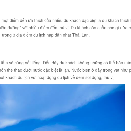
 một điểm đến ưa thích của nhiều du khách đặc biệt là du khách thích
thiên đường” với nhiều điểm đến thú vị. Du khách còn chần chờ gì nữa 
 trong 3 địa điểm du lịch hấp dẫn nhất Thái Lan.
 tắm vô cùng nổi tiếng. Đến đây du khách không những có thể hòa mì
ôn thể thao dưới nước đặc biệt là lặn. Nước biển ở đây trong vắt như p
hút khách du lịch với hoạt động du lịch về đêm sôi động, thú vị.