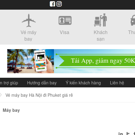
Vé máy
Visa
Khách
Th
bay
sạn
m trợ giúp
Hướng dẫn bay
Ý kiến khách hàng
Liên hệ
Vé máy bay Hà Nội đi Phuket giá rẻ
Máy bay