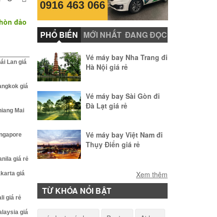
 hòn đảo
PHỔ BIẾN
MỚI NHẤT
ĐANG ĐỌC
Vé máy bay Nha Trang đi
ái Lan giá
Hà Nội giá rẻ
angkok giá
Vé máy bay Sài Gòn đi
Đà Lạt giá rẻ
hiang Mai
Vé máy bay Việt Nam đi
ingapore
Thụy Điển giá rẻ
nila giá rẻ
Vé máy bay Huế đi Phú
Xem thêm
karta giá
Quốc giá rẻ
TỪ KHÓA NỔI BẬT
i giá rẻ
Vé máy bay Hà Nội
laysia giá