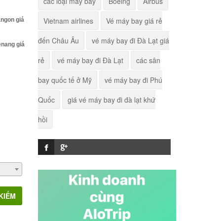
các loại máy bay
Boeing
Airbus
Tehran
Vietnam airlines
Vé máy bay giá rẻ
angon giá
Vé máy bay Hà Nội đi
đến Châu Âu
vé máy bay đi Đà Lạt giá
Vũng Tàu giá rẻ
enang giá
rẻ
vé máy bay đi Đà Lạt
các sân
Vé máy bay Hà Nội đi
bay quốc tế ở Mỹ
vé máy bay đi Phú
Ninh Thuận giá rẻ
Quốc
giá vé máy bay đi đà lạt khứ
Vé máy bay TP. Hồ Chí
hồi
Minh đi Melbourne giá
rẻ
Vé máy bay Hà Nội đi
Thành Đô giá rẻ
Vé máy bay Hải Phòng
đi Vũng Tàu giá rẻ