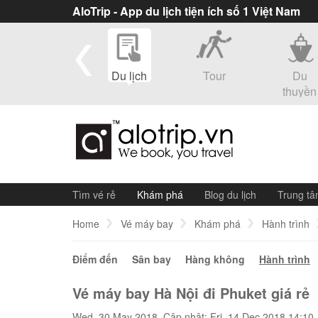
AloTrip - App du lịch tiện ích số 1 Việt Nam
eSim
Du lịch
Tour
Du
thuyền
Tìm vé rẻ
Khám phá
Blog du lịch
Trung tâ
Home
Vé máy bay
Khám phá
Hành trình
Điểm đến
Sân bay
Hàng không
Hành trình
Vé máy bay Hà Nội đi Phuket giá rẻ
Wed, 30 May 2018. Cập nhật: Fri, 14 Dec 2018 14:10