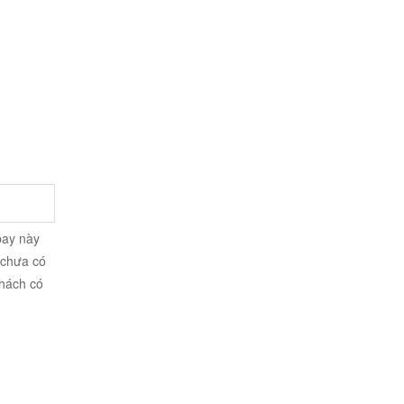
bay này
 chưa có
khách có