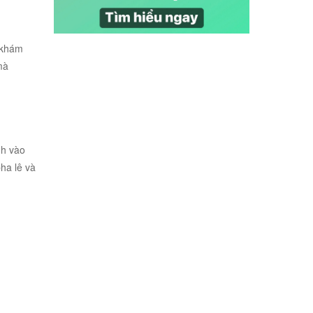
 khám
mà
nh vào
ha lê và