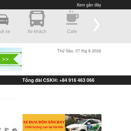
Xem gần đây
uê xe
Xe khách
Cafe
Shopping
Thứ Sáu, 07 thg 8 2026
Tổng đài CSKH: +84 916 463 066