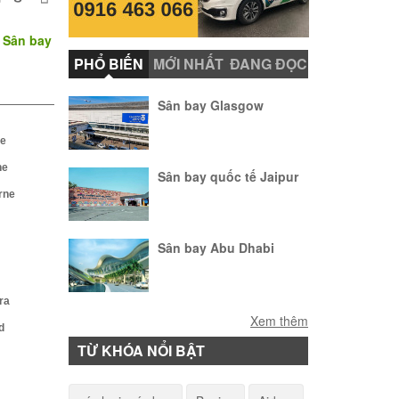
. Sân bay
PHỔ BIẾN
MỚI NHẤT
ĐANG ĐỌC
Sân bay Glasgow
de
ne
Sân bay quốc tế Jaipur
rne
Sân bay Abu Dhabi
ra
Sân bay quốc tế
Xem thêm
d
Sihanoukville
TỪ KHÓA NỔI BẬT
Sân bay Tuy Hòa – Phú