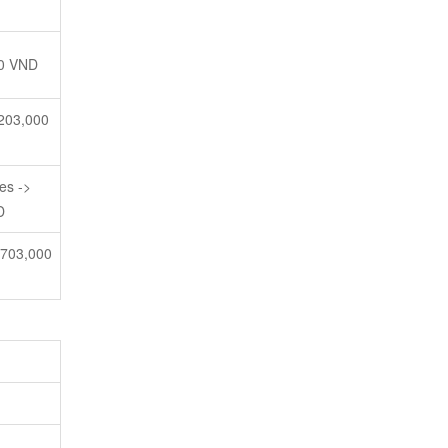
00 VND
,203,000
es ->
D
7,703,000