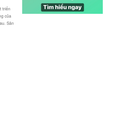
 triển
ng của
hau. Sân