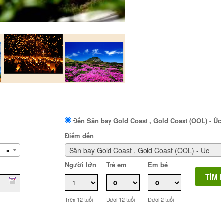
.
Đến Sân bay Gold Coast , Gold Coast (OOL) - Úc
Điểm đến
×
Sân bay Gold Coast , Gold Coast (OOL) - Úc
Người lớn
Trẻ em
Em bé
Trên 12 tuổi
Dưới 12 tuổi
Dưới 2 tuổi