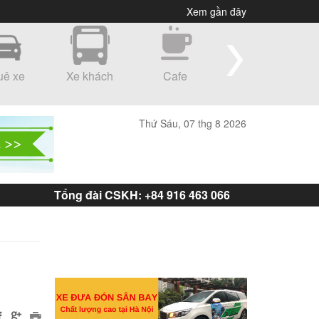
Xem gần đây
uê xe
Xe khách
Cafe
Shopping
Thứ Sáu, 07 thg 8 2026
Tổng đài CSKH: +84 916 463 066