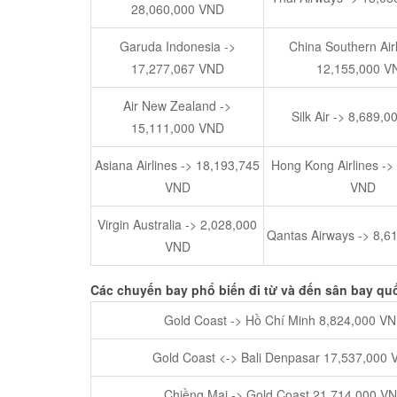
28,060,000 VND
Garuda Indonesia ->
China Southern Airl
17,277,067 VND
12,155,000 V
Air New Zealand ->
Silk Air -> 8,689,
15,111,000 VND
Asiana Airlines -> 18,193,745
Hong Kong Airlines ->
VND
VND
Virgin Australia -> 2,028,000
Qantas Airways -> 8,6
VND
Các chuyến bay phổ biến đi từ và đến sân bay qu
Gold Coast -> Hồ Chí Minh 8,824,000 V
Gold Coast <-> Bali Denpasar 17,537,000
Chiềng Mai -> Gold Coast 21,714,000 V