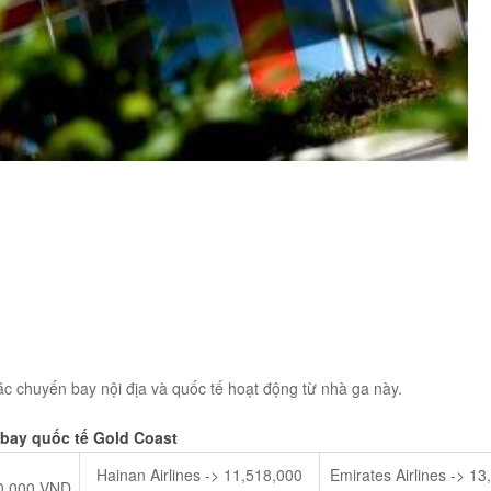
ác chuyến bay nội địa và quốc tế hoạt động từ nhà ga này.
 bay quốc tế Go
ld Coast
Hainan Airlines -> 11,518,000
Emirates Airlines -> 1
50,000 VND