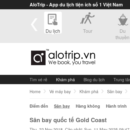
AloTrip - App du lịch tiện ích số 1 Việt Nam
eSim
Du lịch
Tour
Du
thuyền
Tìm vé rẻ
Khám phá
Blog du lịch
Trung tâ
Home
Vé máy bay
Khám phá
Sân bay
Điểm đến
Sân bay
Hàng không
Hành trình
Sân bay quốc tế Gold Coast
Thu, 22 Nov 2018. Cập nhật: Sun, 11 May 2025 09:47