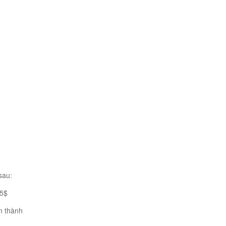
sau:
65$
m thành