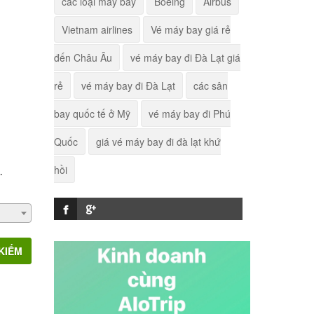
các loại máy bay
Boeing
Airbus
Yên
Vietnam airlines
Vé máy bay giá rẻ
Sân bay Vinh
đến Châu Âu
vé máy bay đi Đà Lạt giá
rẻ
vé máy bay đi Đà Lạt
các sân
Sân bay quốc tế Nội Bài
bay quốc tế ở Mỹ
vé máy bay đi Phú
- Hà Nội
Quốc
giá vé máy bay đi đà lạt khứ
Sân bay quốc tế Rome
hồi
.
Sân bay quốc tế Male
Sân bay Mae Hong Son