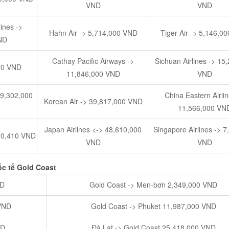
VND
VND
ines ->
Hahn Air -> 5,714,000 VND
Tiger Air -> 5,146,0
ND
Cathay Pacific Airways ->
Sichuan Airlines -> 15
000 VND
11,846,000 VND
VND
 9,302,000
China Eastern Airlin
Korean Air -> 39,817,000 VND
11,566,000 VN
Japan Airlines <-> 48,610,000
Singapore Airlines -> 
10,410 VND
VND
VND
ốc tế Go
ld Coast
ND
Gold Coast -> Men-bơn 2,349,000 VND
 VND
Gold Coast -> Phuket 11,987,000 VND
ND
Đà Lạt -> Gold Coast 25,418,000 VND