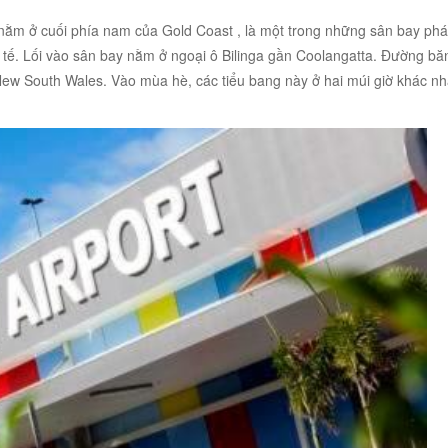
ằm ở cuối phía nam của Gold Coast , là một trong những sân bay phát
 tế. Lối vào sân bay nằm ở ngoại ô Bilinga gần Coolangatta. Đường bă
New South Wales. Vào mùa hè, các tiểu bang này ở hai múi giờ khác n