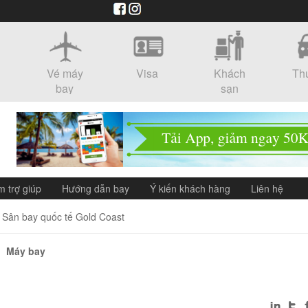
Vé máy
Visa
Khách
Th
bay
sạn
m trợ giúp
Hướng dẫn bay
Ý kiến khách hàng
Liên hệ
Sân bay quốc tế Gold Coast
Máy bay