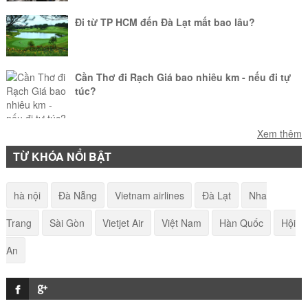
Đi từ TP HCM đến Đà Lạt mất bao lâu?
Cần Thơ đi Rạch Giá bao nhiêu km - nếu đi tự
túc?
Làm sao để mang vật nuôi lên máy bay?
Xem thêm
TỪ KHÓA NỔI BẬT
American Airlines - Quy định hành lý khi đi máy
hà nội
Đà Nẵng
Vietnam airlines
Đà Lạt
Nha
bay
Trang
Sài Gòn
Vietjet Air
Việt Nam
Hàn Quốc
Hội
Điểm tên các di tích lịch sử tại Đà Nẵng
An
Một số lưu ý cho hành khách tại nhà ga T2 Nội