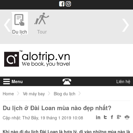
im
Du lịch
Tour
Du
Vé máy
Visa
Khá
thuyền
bay
sạ
Menu
Liên hệ
Home
Vé máy bay
Blog du lịch
Du lịch ở Đài Loan mùa nào đẹp nhất?
Du lịch ở Đài Loan mùa nào đẹp nhất?
Cập nhật: Thứ Bảy, 19 tháng 1 2019 10:08
Khi nào đi du lịch Đài Loan là hợp lý, đi vào những mùa nào là