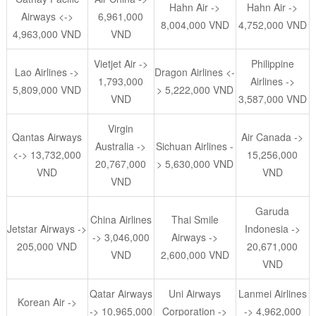
Hahn Air ->
Hahn Air ->
Airways <->
6,961,000
8,004,000 VND
4,752,000 VND
4,963,000 VND
VND
Vietjet Air ->
Philippine
Lao Airlines ->
Dragon Airlines <-
1,793,000
Airlines ->
5,809,000 VND
> 5,222,000 VND
VND
3,587,000 VND
Virgin
Qantas Airways
Air Canada ->
Australia ->
Sichuan Airlines -
<-> 13,732,000
15,256,000
20,767,000
> 5,630,000 VND
VND
VND
VND
Garuda
China Airlines
Thai Smile
Jetstar Airways ->
Indonesia ->
-> 3,046,000
Airways ->
205,000 VND
20,671,000
VND
2,600,000 VND
VND
Qatar Airways
Uni Airways
Lanmei Airlines
Korean Air ->
-> 10,965,000
Corporation ->
-> 4,962,000