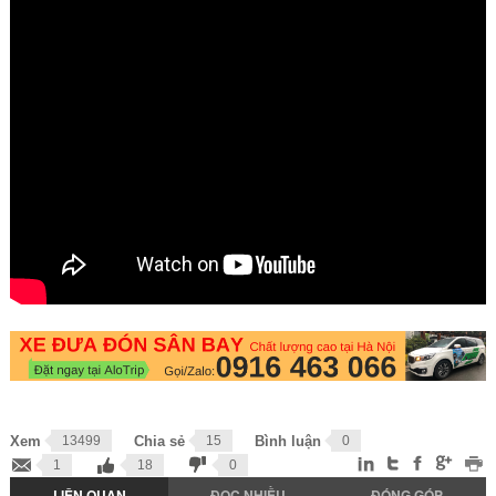
Xem
13499
Chia sẻ
15
Bình luận
0
1
18
0
LIÊN QUAN
ĐỌC NHIỀU
ĐÓNG GÓP