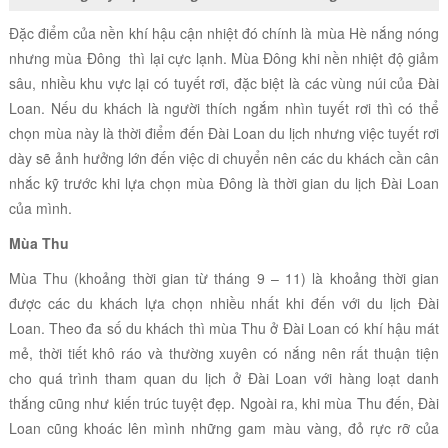
Đặc điểm của nền khí hậu cận nhiệt đó chính là mùa Hè nắng nóng
nhưng mùa Đông thì lại cực lạnh. Mùa Đông khi nền nhiệt độ giảm
sâu, nhiều khu vực lại có tuyết rơi, đặc biệt là các vùng núi của Đài
Loan. Nếu du khách là người thích ngắm nhìn tuyết rơi thì có thể
chọn mùa này là thời điểm đến Đài Loan du lịch nhưng việc tuyết rơi
dày sẽ ảnh hưởng lớn đến việc di chuyển nên các du khách cần cân
nhắc kỹ trước khi lựa chọn mùa Đông là thời gian du lịch Đài Loan
của mình.
Mùa Thu
Mùa Thu (khoảng thời gian từ tháng 9 – 11) là khoảng thời gian
được các du khách lựa chọn nhiều nhất khi đến với du lịch Đài
Loan. Theo đa số du khách thì mùa Thu ở Đài Loan có khí hậu mát
mẻ, thời tiết khô ráo và thường xuyên có nắng nên rất thuận tiện
cho quá trình tham quan du lịch ở Đài Loan với hàng loạt danh
thắng cũng như kiến trúc tuyệt đẹp. Ngoài ra, khi mùa Thu đến, Đài
Loan cũng khoác lên mình những gam màu vàng, đỏ rực rỡ của