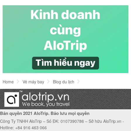
Bài
Kinh nghiệm tham quan Phố cổ Hà Nội
Cách làm bánh bèo Nghệ An đúng vị Nghệ An
Top 5 danh lam thắng cảnh Đà Nẵng hấp dẫn
khách du lịch
Home
Vé máy bay
Blog du lịch
Du lịch ở Đài Loan mùa nào đẹp nhất?
Bản quyền 2021 AloTrip. Bảo lưu mọi quyền
Công Ty TNHH AloTrip – Số ĐK: 0107390786 – Sở hữu AloTrip.vn -
Hotline: +84 916 463 066