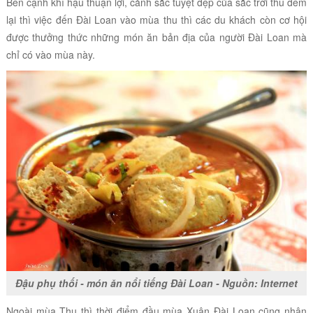
Bên cạnh khí hậu thuận lợi, cảnh sắc tuyệt đẹp của sắc trời thu đem
lại thì việc đến Đài Loan vào mùa thu thì các du khách còn cơ hội
được thưởng thức những món ăn bản địa của người Đài Loan mà
chỉ có vào mùa này.
Đậu phụ thối - món ăn nổi tiếng Đài Loan - Nguồn: Internet
Ngoài mùa Thu thì thời điểm đầu mùa Xuân Đài Loan cũng nhận