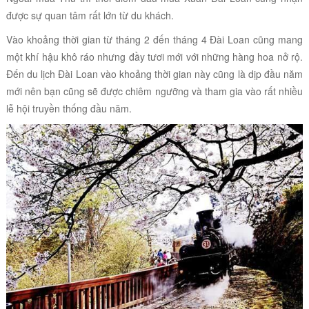
được sự quan tâm rất lớn từ du khách.
Vào khoảng thời gian từ tháng 2 đến tháng 4 Đài Loan cũng mang
một khí hậu khô ráo nhưng đầy tươi mới với những hàng hoa nở rộ.
Đến du lịch Đài Loan vào khoảng thời gian này cũng là dịp đầu năm
mới nên bạn cũng sẽ được chiêm ngưỡng và tham gia vào rất nhiều
lễ hội truyền thống đầu năm.