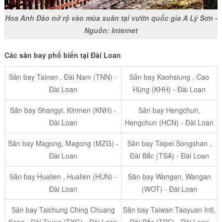
Hoa Anh Đào nở rộ vào mùa xuân tại vườn quốc gia A Lý Sơn -
Nguồn: Internet
Các sân bay phổ biến tại Đài Loan
Sân bay Tainan , Đài Nam (TNN) -
Sân bay Kaohsiung , Cao
Đài Loan
Hùng (KHH) - Đài Loan
Sân bay Shangyi, Kinmen (KNH) -
Sân bay Hengchun,
Đài Loan
Hengchun (HCN) - Đài Loan
Sân bay Magong, Magong (MZG) -
Sân bay Taipei Songshan ,
Đài Loan
Đài Bắc (TSA) - Đài Loan
Sân bay Hualien , Hualien (HUN) -
Sân bay Wangan, Wangan
Đài Loan
(WOT) - Đài Loan
Sân bay Taichung Ching Chuang
Sân bay Taiwan Taoyuan Intl,
Kang , Đài Trung (TXG) - Đài Loan
Đài Bắc (TPE) - Đài Loan