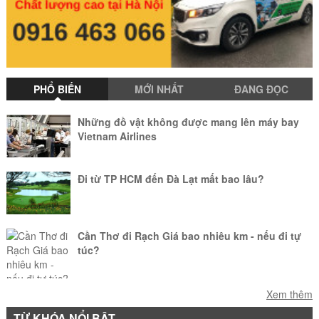
PHỔ BIẾN
MỚI NHẤT
ĐANG ĐỌC
Những đồ vật không được mang lên máy bay
Vietnam Airlines
Đi từ TP HCM đến Đà Lạt mất bao lâu?
Cần Thơ đi Rạch Giá bao nhiêu km - nếu đi tự
túc?
Làm sao để mang vật nuôi lên máy bay?
Xem thêm
TỪ KHÓA NỔI BẬT