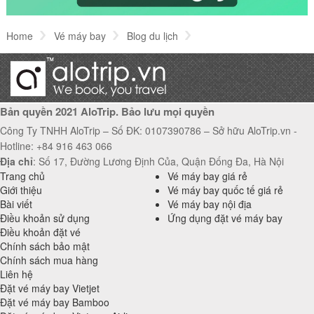
khách du lịch
Home
Vé máy bay
Blog du lịch
Xua tan mệt mỏi với những địa điểm du lịch Sóc Trăng thú vị
Bản quyền 2021 AloTrip. Bảo lưu mọi quyền
Công Ty TNHH AloTrip – Số ĐK: 0107390786 – Sở hữu AloTrip.vn -
Hotline: +84 916 463 066
Địa chỉ
: Số 17, Đường Lương Định Của, Quận Đống Đa, Hà Nội
Trang chủ
Vé máy bay giá rẻ
Giới thiệu
Vé máy bay quốc tế giá rẻ
Bài viết
Vé máy bay nội địa
Điều khoản sử dụng
Ứng dụng đặt vé máy bay
Điều khoản đặt vé
Chính sách bảo mật
Chính sách mua hàng
Liên hệ
Đặt vé máy bay Vietjet
Đặt vé máy bay Bamboo