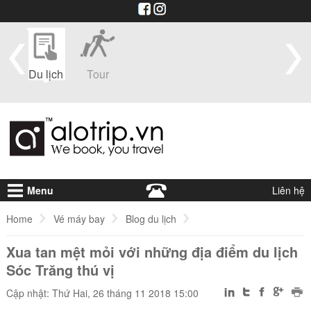
im
Du lịch
Tour
Du
Vé máy
Visa
Khá
thuyền
bay
sạ
Menu
Liên hệ
Home
Vé máy bay
Blog du lịch
Xua tan mệt mỏi với những địa điểm du lịch
Xua tan mệt mỏi với những địa điểm du lịch Sóc Trăng thú vị
Sóc Trăng thú vị
Cập nhật: Thứ Hai, 26 tháng 11 2018 15:00