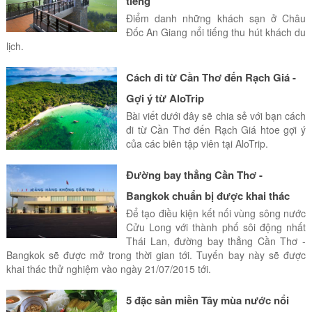
tiếng
Điểm danh những khách sạn ở Châu
Đốc An Giang nổi tiếng thu hút khách du
lịch.
Cách đi từ Cần Thơ đến Rạch Giá -
Gợi ý từ AloTrip
Bài viết dưới đây sẽ chia sẻ với bạn cách
đi từ Cần Thơ đến Rạch Giá htoe gợi ý
của các biên tập viên tại AloTrip.
Đường bay thẳng Cần Thơ -
Bangkok chuẩn bị được khai thác
Để tạo điều kiện kết nối vùng sông nước
Cửu Long với thành phố sôi động nhất
Thái Lan, đường bay thẳng Cần Thơ -
Bangkok sẽ được mở trong thời gian tới. Tuyến bay này sẽ được
khai thác thử nghiệm vào ngày 21/07/2015 tới.
5 đặc sản miền Tây mùa nước nổi