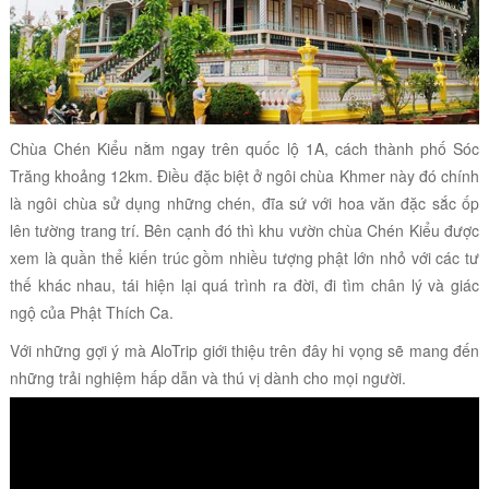
Chùa Chén Kiểu nằm ngay trên quốc lộ 1A, cách thành phố Sóc
Trăng khoảng 12km. Điều đặc biệt ở ngôi chùa Khmer này đó chính
là ngôi chùa sử dụng những chén, đĩa sứ với hoa văn đặc sắc ốp
lên tường trang trí. Bên cạnh đó thì khu vườn chùa Chén Kiểu được
xem là quần thể kiến trúc gồm nhiều tượng phật lớn nhỏ với các tư
thế khác nhau, tái hiện lại quá trình ra đời, đi tìm chân lý và giác
ngộ của Phật Thích Ca.
Với những gợi ý mà AloTrip giới thiệu trên đây hi vọng sẽ mang đến
những trải nghiệm hấp dẫn và thú vị dành cho mọi người.