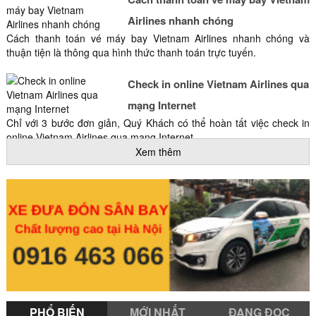
Airlines nhanh chóng
Cách thanh toán vé máy bay Vietnam Airlines nhanh chóng và
thuận tiện là thông qua hình thức thanh toán trực tuyến.
Check in online Vietnam Airlines qua
mạng Internet
Chỉ với 3 bước đơn giản, Quý Khách có thể hoàn tất việc check in
online Vietnam Airlines qua mạng Internet.
Xem thêm
Đổi tên vé máy bay Vietnam Airlines
có khó không?
Đổi tên vé máy bay Vietnam Airlines có được không? Đổi tên vé
máy bay Vietnam Airlines có khó không? Mời bạn đọc cùng tôi tìm
câu trả lời qua nội dung bài viết này.
Đổi vé máy bay Vietnam Airlines nội
địa
Cách đổi vé máy bay Vietnam Airlines như thế nào? Có giống cách
PHỔ BIẾN
MỚI NHẤT
ĐANG ĐỌC