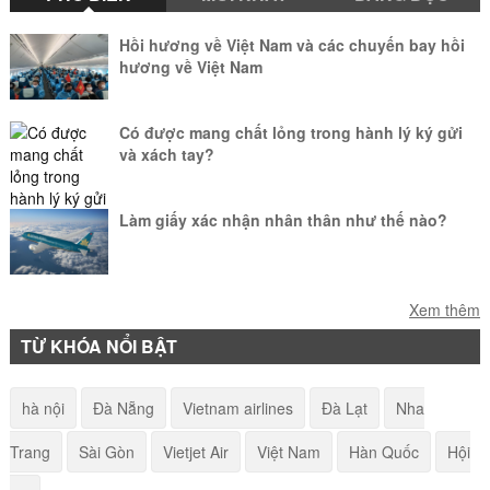
đổi vé máy bay Jetstar không? Câu trả lời là không. Mời bạn đọc
tìm hiểu rõ về cách đổi vé máy bay Vietnam Airlines nội địa sau đây.
Hồi hương về Việt Nam và các chuyến bay hồi
hương về Việt Nam
Có được mang chất lỏng trong hành lý ký gửi
và xách tay?
Làm giấy xác nhận nhân thân như thế nào?
Quy định về thời gian check-in online của các
Xem thêm
hãng hàng không
TỪ KHÓA NỔI BẬT
Bay từ Hà Nội vào Sài Gòn mất bao lâu?
hà nội
Đà Nẵng
Vietnam airlines
Đà Lạt
Nha
Trang
Sài Gòn
Vietjet Air
Việt Nam
Hàn Quốc
Hội
Cách đi Mũi Né từ Hà Nội - Hướng dẫn từ