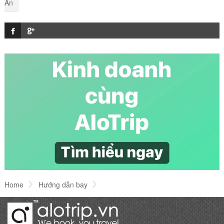
An
AloTrip
Cách săn vé máy bay giá rẻ của hãng Vietnam
Airline
Danh sách những hành lý được mang lên máy
bay
Các hãng hàng không Quốc tế tại Việt Nam năm
2018
Thiết bị flycam có được phép mang lên máy bay
hay không?
Home
Hướng dẫn bay
Cách đặt mua vé máy bay Vietnam Airlines qua mạng nhanh chóng