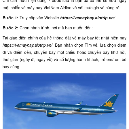
Chỉ cần thực hiện đúng 7 bước sau là bạn đã có thể sở hữu ngay
một chiếc vé máy bay VietNam Airline và với mức giá vô cùng rẻ:
Bước 1:
Truy cập vào Website
https://vemaybay.alotrip.vn/
Bước 2:
Chọn hành trình, nơi mà bạn muốn đến:
Tại giao diện chính của hệ thống đặt vé máy bay tốt nhất hiện nay
https://vemaybay.alotrip.vn/
. Bạn nhấn chọn Tìm vé
,
lựa chọn điểm
đi và điểm đến, chuyến bay một chiều hoặc chuyến bay khứ hồi,
thời gian (ngày đi, ngày về) và số lượng hành khách, trẻ em/ em bé
bay cùng.