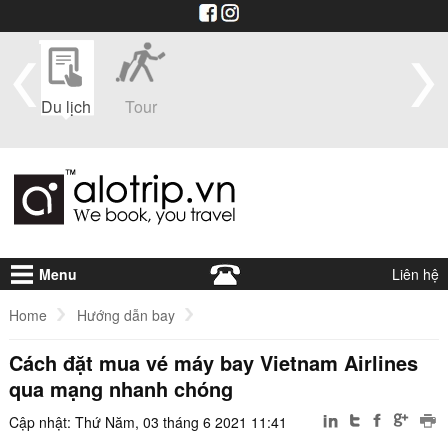
im
Du lịch
Tour
Du
Vé máy
Visa
Khá
thuyền
bay
sạ
Menu
Liên hệ
Home
Hướng dẫn bay
Cách đặt mua vé máy bay Vietnam Airlines
Cách đặt mua vé máy bay Vietnam Airlines qua mạng nhanh chóng
qua mạng nhanh chóng
Cập nhật: Thứ Năm, 03 tháng 6 2021 11:41