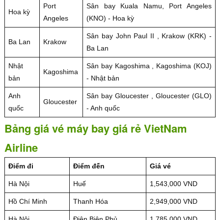
Port
Sân bay Kuala Namu, Port Angeles
Hoa kỳ
Angeles
(KNO) - Hoa kỳ
Sân bay John Paul II , Krakow (KRK) -
Ba Lan
Krakow
Ba Lan
Nhật
Sân bay Kagoshima , Kagoshima (KOJ)
Kagoshima
bản
- Nhật bản
Anh
Sân bay Gloucester , Gloucester (GLO)
Gloucester
quốc
- Anh quốc
Bảng giá vé máy bay giá rẻ VietNam
Airline
Điểm đi
Điểm đến
Giá vé
Hà Nội
Huế
1,543,000 VND
Hồ Chí Minh
Thanh Hóa
2,949,000 VND
Hà Nội
Điện Biên Phủ
1,785,000 VND