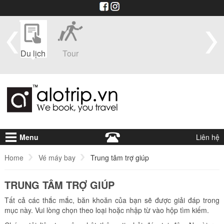
im
Du lịch
Tour
Du
Vé máy
Visa
Khá
thuyền
bay
sạ
Menu
Liên hệ
Home
Vé máy bay
Trung tâm trợ giúp
TRUNG TÂM TRỢ GIÚP
Tất cả các thắc mắc, băn khoăn của bạn sẽ được giải đáp trong
mục này. Vui lòng chọn theo loại hoặc nhập từ vào hộp tìm kiếm.