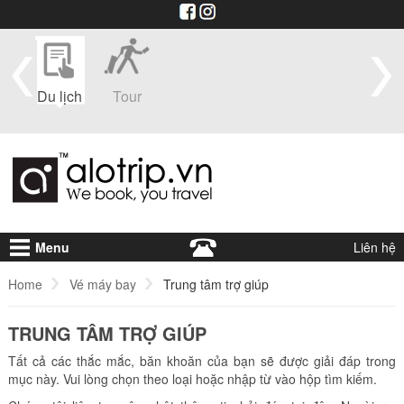
im
Du lịch
Tour
Du
Vé máy
Visa
Khá
thuyền
bay
sạ
Menu
Liên hệ
Home
Vé máy bay
Trung tâm trợ giúp
TRUNG TÂM TRỢ GIÚP
Tất cả các thắc mắc, băn khoăn của bạn sẽ được giải đáp trong
mục này. Vui lòng chọn theo loại hoặc nhập từ vào hộp tìm kiếm.