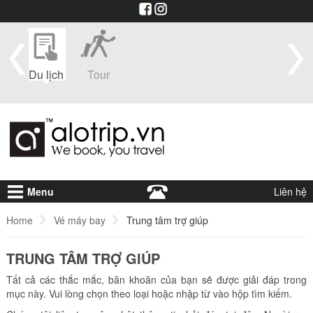
im
Du lịch
Tour
Du
Vé máy
Visa
Khá
thuyền
bay
sạ
Menu
Liên hệ
Home
Vé máy bay
Trung tâm trợ giúp
TRUNG TÂM TRỢ GIÚP
Tất cả các thắc mắc, băn khoăn của bạn sẽ được giải đáp trong
mục này. Vui lòng chọn theo loại hoặc nhập từ vào hộp tìm kiếm.