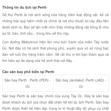
Thông tin du lịch tại Perth
Sở thú Perth là nơi sinh sống của hàng trăm loại động vật, kể cả
những loài quý hiếm nhất và chính là nơi chú chuột túi cây đầu tiên
được sinh ra. Bạn sẽ tận mắt nhìn thấy những động vật hổng lồ như
sư tử, báo, linh cẩu,.. trong khu sở thú này.
Con đường Bibbulmun hiện lên như bức tranh của miền Tây nước
Úc. Nơi đây có hệ sinh thái phong phú, xuyên qua vô số rừng bạc
đàn với tuổi thọ hàng trăm năm. Sẽ rất thú vị khi bạn tham qua và
tìm hiểu sự đa dạng của hệ sinh thái nơi đây.
Các sân bay phổ biến tại Perth
Sân bay Perth , Perth (PER) -
Sân bay Jandakot, Perth (JAD) -
Úc
Úc
Sân bay Perth là sân bay chính của vùng Tây Úc. Đây là sân bay
được khách du lịch lựa chọn đặt chân tới khi du lịch Perth. Sân bay
Perth được thiết kế hiện đại, trang bị kĩ thuật đầy đủ phục vụ chất