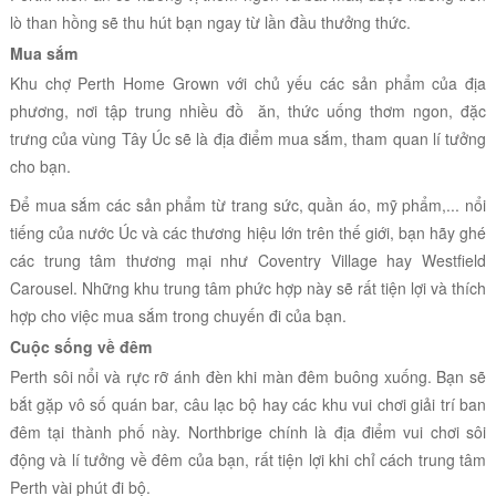
lò than hồng sẽ thu hút bạn ngay từ lần đầu thưởng thức.
Mua sắm
Khu chợ Perth Home Grown với chủ yếu các sản phẩm của địa
phương, nơi tập trung nhiều đồ ăn, thức uống thơm ngon, đặc
trưng của vùng Tây Úc sẽ là địa điểm mua sắm, tham quan lí tưởng
cho bạn.
Để mua sắm các sản phẩm từ trang sức, quần áo, mỹ phẩm,... nổi
tiếng của nước Úc và các thương hiệu lớn trên thế giới, bạn hãy ghé
các trung tâm thương mại như Coventry Village hay Westfield
Carousel. Những khu trung tâm phức hợp này sẽ rất tiện lợi và thích
hợp cho việc mua sắm trong chuyến đi của bạn.
Cuộc sống về đêm
Perth sôi nổi và rực rỡ ánh đèn khi màn đêm buông xuống. Bạn sẽ
bắt gặp vô số quán bar, câu lạc bộ hay các khu vui chơi giải trí ban
đêm tại thành phố này. Northbrige chính là địa điểm vui chơi sôi
động và lí tưởng về đêm của bạn, rất tiện lợi khi chỉ cách trung tâm
Perth vài phút đi bộ.