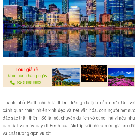
Thành phố Perth chính là thiên đường du lịch của nước Úc, với
cảnh quan thiên nhiên xinh đẹp và nét văn hóa, con người hết sức
đặc sắc thân thiện. Sẽ là một chuyến du lịch vô cùng thú vị nếu như
bạn đặt vé máy bay đi Perth của AloTrip với nhiều mức giá ưu đãi
và chất lượng dịch vụ tốt.