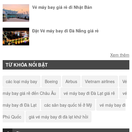
Vé máy bay giá rẻ đi Nhật Bản
Đặt Vé máy bay đi Đà Nẵng giá rẻ
Vé máy bay đi Hà Nội giá rẻ
Xem thêm
TỪ KHÓA NỔI BẬT
Vé máy bay giá rẻ đi Israel
các loại máy bay
Boeing
Airbus
Vietnam airlines
Vé
máy bay giá rẻ đến Châu Âu
vé máy bay đi Đà Lạt giá rẻ
vé
Vé máy bay đi Reykjavík
máy bay đi Đà Lạt
các sân bay quốc tế ở Mỹ
vé máy bay đi
Phú Quốc
giá vé máy bay đi đà lạt khứ hồi
Vé máy bay giá rẻ đi Iceland