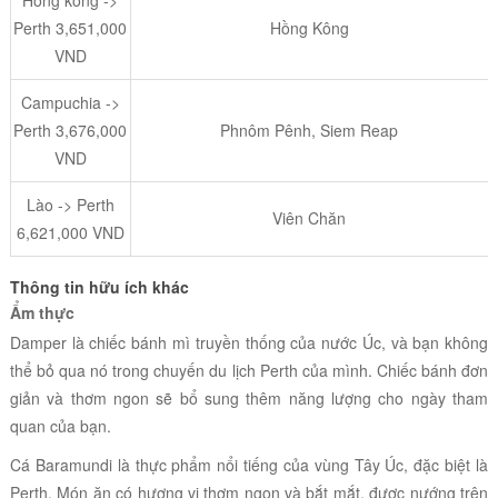
Hồng kông ->
Perth 3,651,000
Hồng Kông
VND
Campuchia ->
Perth 3,676,000
Phnôm Pênh, Siem Reap
VND
Lào -> Perth
Viên Chăn
6,621,000 VND
Thông tin hữu ích khác
Ẩm thực
Damper là chiếc bánh mì truyền thống của nước Úc, và bạn không
thể bỏ qua nó trong chuyến du lịch Perth của mình. Chiếc bánh đơn
giản và thơm ngon sẽ bổ sung thêm năng lượng cho ngày tham
quan của bạn.
Cá Baramundi là thực phẩm nổi tiếng của vùng Tây Úc, đặc biệt là
Perth. Món ăn có hương vị thơm ngon và bắt mắt, được nướng trên