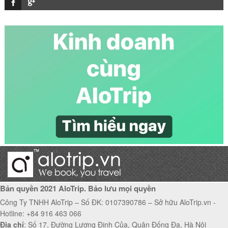
Vé máy bay đi Yangon giá rẻ
Vé máy bay đi Lâm Đồng giá rẻ
Vé máy bay đi Manchester giá rẻ
Bản quyền 2021 AloTrip. Bảo lưu mọi quyền
Công Ty TNHH AloTrip – Số ĐK: 0107390786 – Sở hữu AloTrip.vn -
Hotline: +84 916 463 066
Địa chỉ
: Số 17, Đường Lương Định Của, Quận Đống Đa, Hà Nội