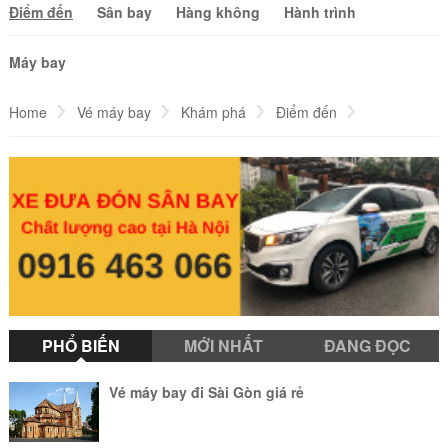
Điểm đến
Sân bay
Hàng không
Hành trình
Máy bay
Home
Vé máy bay
Khám phá
Điểm đến
Vé máy bay đi Perth giá rẻ
PHỔ BIẾN
MỚI NHẤT
ĐANG ĐỌC
Vé máy bay đi Sài Gòn giá rẻ