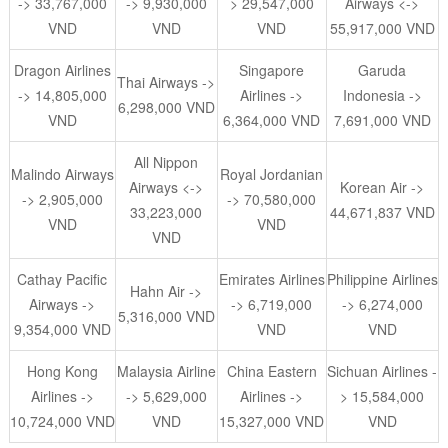
-> 33,767,000
-> 9,930,000
> 29,547,000
Airways <->
VND
VND
VND
55,917,000 VND
Dragon Airlines
Singapore
Garuda
Thai Airways ->
-> 14,805,000
Airlines ->
Indonesia ->
6,298,000 VND
VND
6,364,000 VND
7,691,000 VND
All Nippon
Malindo Airways
Royal Jordanian
Airways <->
Korean Air ->
-> 2,905,000
-> 70,580,000
33,223,000
44,671,837 VND
VND
VND
VND
Cathay Pacific
Emirates Airlines
Philippine Airlines
Hahn Air ->
Airways ->
-> 6,719,000
-> 6,274,000
5,316,000 VND
9,354,000 VND
VND
VND
Hong Kong
Malaysia Airline
China Eastern
Sichuan Airlines -
Airlines ->
-> 5,629,000
Airlines ->
> 15,584,000
10,724,000 VND
VND
15,327,000 VND
VND