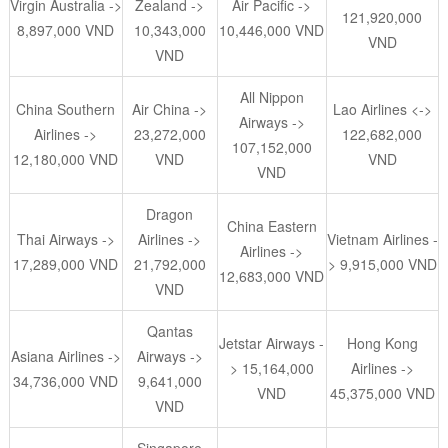
Virgin Australia ->
Zealand ->
Air Pacific ->
121,920,000
8,897,000 VND
10,343,000
10,446,000 VND
VND
VND
All Nippon
China Southern
Air China ->
Lao Airlines <->
Airways ->
Airlines ->
23,272,000
122,682,000
107,152,000
12,180,000 VND
VND
VND
VND
Dragon
China Eastern
Thai Airways ->
Airlines ->
Vietnam Airlines -
Airlines ->
17,289,000 VND
21,792,000
> 9,915,000 VND
12,683,000 VND
VND
Qantas
Jetstar Airways -
Hong Kong
Asiana Airlines ->
Airways ->
> 15,164,000
Airlines ->
34,736,000 VND
9,641,000
VND
45,375,000 VND
VND
Singapore