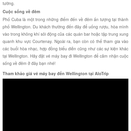
tường.
Cuộc sống về đêm
Phố Cuba là một trong những điểm đến về đêm ấn tượng tại thành
phố
Wellington. Du khách thường đến đây để uống rượu, hòa mình
vào trong không khí sôi động của các quán bar hoặc tập trung xung
quanh khu vực Courtenay. Ngoài ra, bạn còn có thể tham gia vào
các buổi hòa nhạc, hợp đồng biểu diễn cũng như các sự kiện khác
tại Wellington. Hãy đặt vé máy bay đi Wellington để cảm nhận cuộc
sống về đêm ở đây bạn nhé!
Tham khảo giá vé máy bay đến
Wellington
tại AloTrip