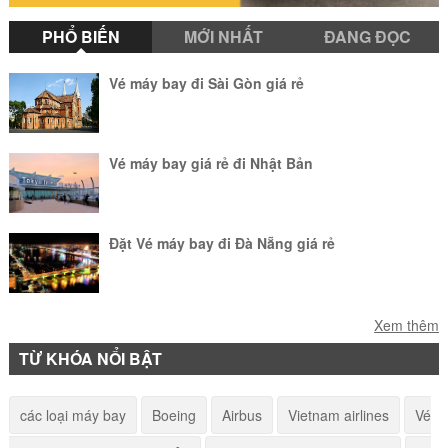
PHỔ BIẾN
MỚI NHẤT
ĐANG ĐỌC
Vé máy bay đi Sài Gòn giá rẻ
Vé máy bay giá rẻ đi Nhật Bản
Đặt Vé máy bay đi Đà Nẵng giá rẻ
Vé máy bay đi Hà Nội giá rẻ
Xem thêm
TỪ KHÓA NỔI BẬT
Vé máy bay giá rẻ đi Israel
các loại máy bay
Boeing
Airbus
Vietnam airlines
Vé