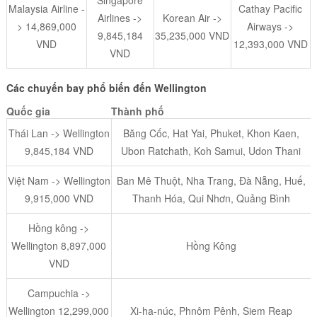
Malaysia Airline -
Cathay Pacific
Airlines ->
Korean Air ->
> 14,869,000
Airways ->
9,845,184
35,235,000 VND
VND
12,393,000 VND
VND
Các chuyến bay phổ biến đến
Wellington
Quốc gia
Thành phố
Thái Lan -> Wellington
Băng Cốc, Hat Yai, Phuket, Khon Kaen,
9,845,184 VND
Ubon Ratchath, Koh Samui, Udon Thani
Việt Nam -> Wellington
Ban Mê Thuột, Nha Trang, Đà Nẵng, Huế,
9,915,000 VND
Thanh Hóa, Qui Nhơn, Quảng Bình
Hồng kông ->
Wellington 8,897,000
Hồng Kông
VND
Campuchia ->
Wellington 12,299,000
Xi-ha-núc, Phnôm Pênh, Siem Reap