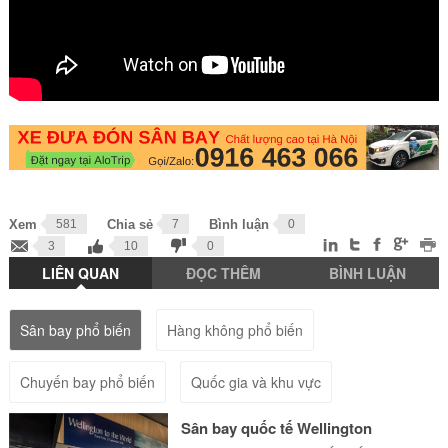
Xem
581
Chia sẻ
7
Bình luận
0
3
10
0
LIÊN QUAN
ĐỌC THÊM
BÌNH LUẬN
Sân bay phổ biến
Hàng không phổ biến
Chuyến bay phổ biến
Quốc gia và khu vực
Sân bay quốc tế Wellington