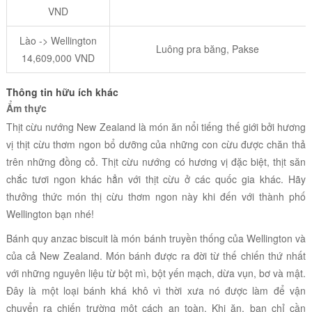
VND
Lào -> Wellington
Luông pra băng, Pakse
14,609,000 VND
Thông tin hữu ích khác
Ẩm thực
Thịt cừu nướng New Zealand là món ăn nổi tiếng thế giới bởi hương
vị thịt cừu thơm ngon bổ dưỡng của những con cừu được chăn thả
trên những đồng cỏ.
Thịt cừu nướng
có hương vị đặc biệt, thịt săn
chắc tươi ngon khác hẳn với thịt cừu ở các quốc gia khác. Hãy
thưởng thức món thị cừu thơm ngon này khi đến với thành phố
Wellington bạn nhé!
Bánh quy anzac biscuit là món bánh truyền thống của Wellington và
của cả New Zealand. Món bánh được ra đời từ thế chiến thứ nhất
với những nguyên liệu từ bột mì, bột yến mạch, dừa vụn, bơ và mật.
Đây là một loại bánh khá khô vì thời xưa nó được làm để vận
chuyển ra chiến trường một cách an toàn. Khi ăn, bạn chỉ cần