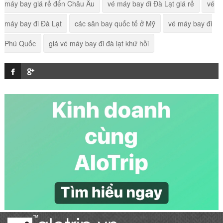
máy bay giá rẻ đến Châu Âu
vé máy bay đi Đà Lạt giá rẻ
vé
Vé máy bay đi Reykjavík
máy bay đi Đà Lạt
các sân bay quốc tế ở Mỹ
vé máy bay đi
Phú Quốc
giá vé máy bay đi đà lạt khứ hồi
Vé máy bay giá rẻ đi Iceland
Vé máy bay đi Yangon giá rẻ
Vé máy bay đi Lâm Đồng giá rẻ
Vé máy bay đi Manchester giá rẻ