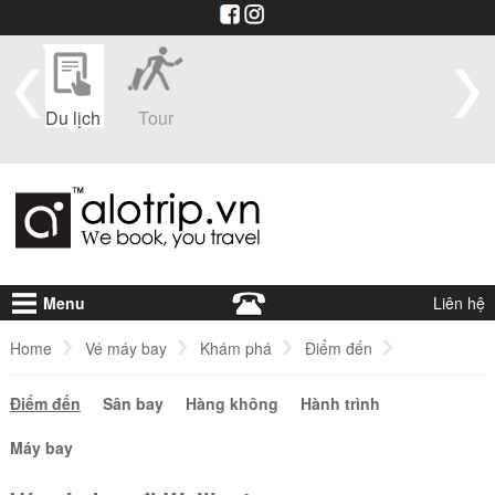
im
Du lịch
Tour
Du
Vé máy
Visa
Khá
thuyền
bay
sạ
Menu
Liên hệ
Home
Vé máy bay
Khám phá
Điểm đến
Điểm đến
Vé máy bay đi Wellington
Sân bay
Hàng không
Hành trình
Máy bay