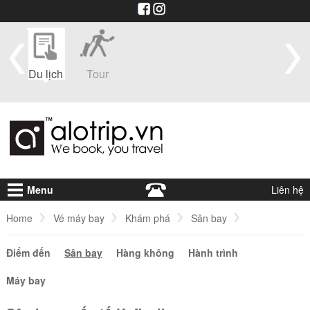
im
Du lịch
Tour
Du
Vé máy
Visa
Khá
thuyền
bay
sạ
Menu
Liên hệ
Home
Vé máy bay
Khám phá
Sân bay
Điểm đến
Sân bay quốc tế Keflavik
Sân bay
Hàng không
Hành trình
Máy bay