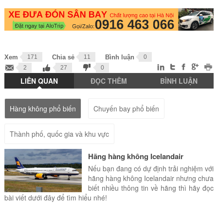
Xem
171
Chia sẻ
11
Bình luận
0
2
27
0
LIÊN QUAN
ĐỌC THÊM
BÌNH LUẬN
Hàng không phổ biến
Chuyến bay phổ biến
Thành phố, quốc gia và khu vực
Hãng hàng không Icelandair
Nếu bạn đang có dự định trải nghiệm với
hãng hàng không Icelandair nhưng chưa
biết nhiều thông tin về hãng thì hãy đọc
bài viết dưới đây để tìm hiểu nhé!