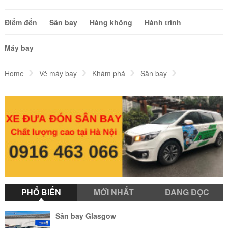
Điểm đến
Sân bay
Hàng không
Hành trình
Máy bay
Home
Vé máy bay
Khám phá
Sân bay
Sân bay quốc tế Keflavik
PHỔ BIẾN
MỚI NHẤT
ĐANG ĐỌC
Sân bay Glasgow