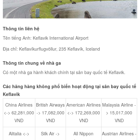
Thông tin liên hệ
Tên tiếng Anh: Keflavik International Airport
Địa chỉ: Keflavíkurflugvöllur, 235 Keflavík, Iceland
Thông tin chung về nhà ga
Có một nhà ga hành khách chính tại sân bay quốc tế Keflavik.
Các hãng hàng không phổ biến hoạt động tại sân bay quốc tế
Keflavik
China Airlines
British Airways
American Airlines
Malaysia Airline -
<-> 62,281,000
-> 17,082,000
<-> 172,269,000
> 15,017,000
VND
VND
VND
VND
Alitalia <->
Silk Air ->
All Nippon
Austrian Airlines -