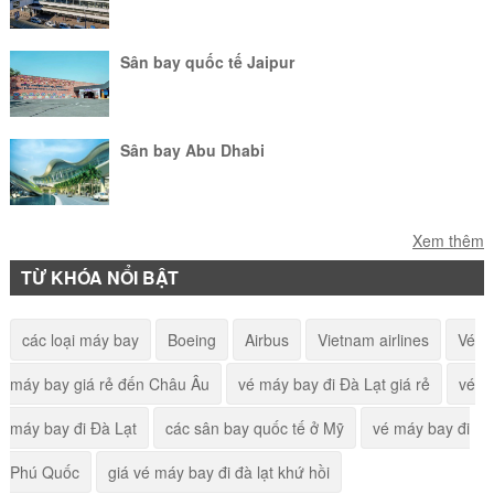
Sân bay quốc tế Jaipur
Sân bay Abu Dhabi
Sân bay quốc tế Sihanoukville
Xem thêm
TỪ KHÓA NỔI BẬT
Sân bay Tuy Hòa – Phú Yên
các loại máy bay
Boeing
Airbus
Vietnam airlines
Vé
máy bay giá rẻ đến Châu Âu
vé máy bay đi Đà Lạt giá rẻ
vé
Sân bay Vinh
máy bay đi Đà Lạt
các sân bay quốc tế ở Mỹ
vé máy bay đi
Phú Quốc
giá vé máy bay đi đà lạt khứ hồi