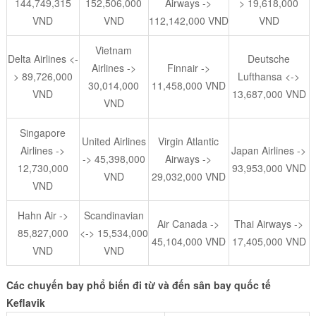
144,749,315
152,506,000
Airways ->
> 19,618,000
VND
VND
112,142,000 VND
VND
Vietnam
Delta Airlines <-
Deutsche
Airlines ->
Finnair ->
> 89,726,000
Lufthansa <->
30,014,000
11,458,000 VND
VND
13,687,000 VND
VND
Singapore
United Airlines
Virgin Atlantic
Airlines ->
Japan Airlines ->
-> 45,398,000
Airways ->
12,730,000
93,953,000 VND
VND
29,032,000 VND
VND
Hahn Air ->
Scandinavian
Air Canada ->
Thai Airways ->
85,827,000
<-> 15,534,000
45,104,000 VND
17,405,000 VND
VND
VND
Các chuyến bay phổ biến đi từ và đến sân bay quốc tế
Keflavik