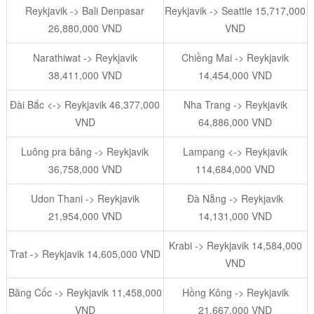
Reykjavik -> Bali Denpasar
Reykjavik -> Seattle 15,717,000
26,880,000 VND
VND
Narathiwat -> Reykjavik
Chiềng Mai -> Reykjavik
38,411,000 VND
14,454,000 VND
Đài Bắc <-> Reykjavik 46,377,000
Nha Trang -> Reykjavik
VND
64,886,000 VND
Luông pra băng -> Reykjavik
Lampang <-> Reykjavik
36,758,000 VND
114,684,000 VND
Udon Thani -> Reykjavik
Đà Nẵng -> Reykjavik
21,954,000 VND
14,131,000 VND
Krabi -> Reykjavik 14,584,000
Trat -> Reykjavik 14,605,000 VND
VND
Băng Cốc -> Reykjavik 11,458,000
Hồng Kông -> Reykjavik
VND
21,667,000 VND