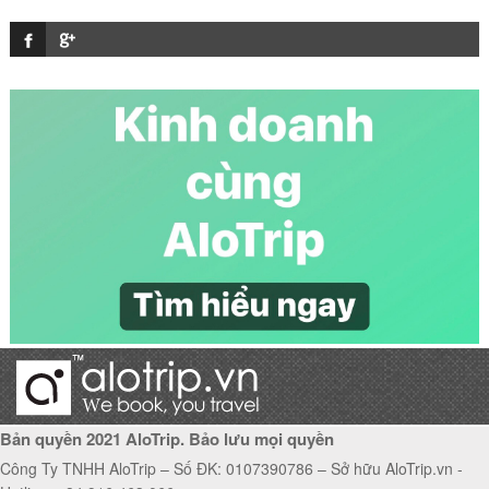
Sân bay quốc tế Nội Bài - Hà Nội
Sân bay quốc tế Rome
Sân bay quốc tế Male
Sân bay Mae Hong Son
Bản quyền 2021 AloTrip. Bảo lưu mọi quyền
Công Ty TNHH AloTrip – Số ĐK: 0107390786 – Sở hữu AloTrip.vn -