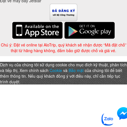
Đặt vé máy bay Jetstar
Chú ý: Đặt vé online tại AloTrip, quý khách sẽ nhận được “Mã đặt chỗ”
thật từ hãng hàng không, đảm bảo giữ được chỗ và giá vé.
Dịch vụ của chúng tôi sử dụng cookie cho mục đích kỹ thuật, phân tích
và tiếp thị. Xem chính sách
Cookie
và
Bảo mật
của chúng tôi để biết
thêm thông tin. Nếu quý khách đồng ý với điều này, chỉ cần tiếp tục
trình duyệt.