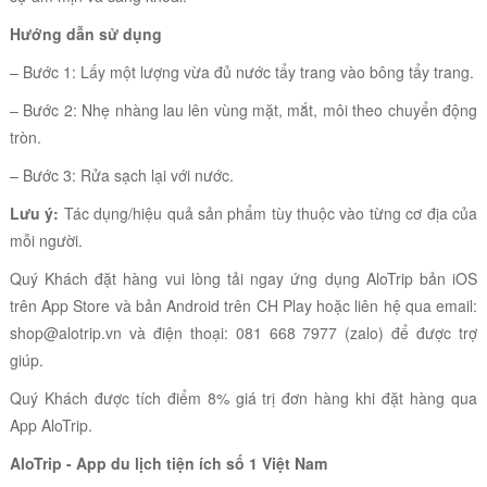
Hướng dẫn sử dụng
– Bước 1: Lấy một lượng vừa đủ nước tẩy trang vào bông tẩy trang.
– Bước 2: Nhẹ nhàng lau lên vùng mặt, mắt, môi theo chuyển động
tròn.
– Bước 3: Rửa sạch lại với nước.
Lưu ý:
Tác dụng/hiệu quả sản phẩm tùy thuộc vào từng cơ địa của
mỗi người.
Quý Khách đặt hàng vui lòng tải ngay ứng dụng AloTrip bản iOS
trên App Store và bản Android trên CH Play hoặc liên hệ qua email:
shop@alotrip.vn
và điện thoại: 081 668 7977 (zalo) để được trợ
giúp.
Quý Khách được tích điểm 8% giá trị đơn hàng khi đặt hàng qua
App AloTrip.
AloTrip - App du lịch tiện ích số 1 Việt Nam