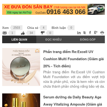
Xem
2503
Chia sẻ
4
Bình luận
0
1
34
0
LIÊN QUAN
ĐỌC NHIỀU
ĐÓNG GÓP
Phấn trang điểm Re:Excell UV
Cushion Multi Foundation (Giảm giá
20% - Tích điểm)
Phấn trang điểm Re:Excell UV Cushion
Multi Foundation với ưu điểm vượt trội
vừa là phấn phủ, vừa là kem nền và còn
chứa thành phần chống nắng bảo vệ da.
Serum dưỡng da Daily Beauty Age
Away Vitalizing Ampoule (Giảm giá