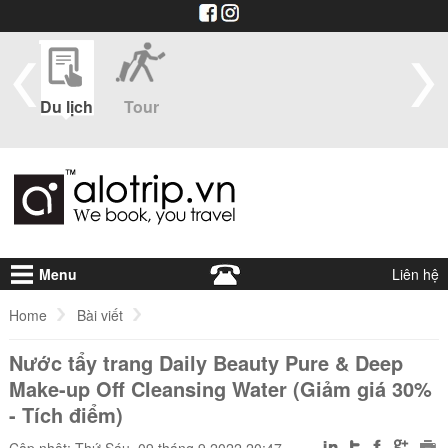
im
Du lịch
Tour
Du
Vé máy
Visa
Khá
thuyền
bay
sạ
Menu
Liên hệ
Home
Bài viết
Nước tẩy trang Daily Beauty Pure & Deep
Nước tẩy trang Daily Beauty Pure & Deep Make-up Off Cleansing W
Make-up Off Cleansing Water (Giảm giá 30%
- Tích điểm)