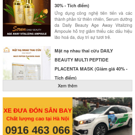
30% - Tích điểm)
Ứng dụng công nghệ tiên tiến và các
thành phần từ thiên nhiên, Serum dưỡng
da Daily Beauty Age Away Vitalizing
Ampoule hỗ trợ giảm thiểu các dấu hiệu
lão hoá da, duy trì sự tươi trẻ.
Mặt nạ nhau thai cừu DAILY
BEAUTY MULTI PEPTIDE
PLACENTA MASK (Giảm giá 40% -
Tích điểm)
Mặt nạ nhau thai cừu cung cấp nước,
Xem thêm
cân bằng ẩm, khóa ẩm giúp tăng sắc tố
hồng cho da mang lại một làn da sáng hồng tự nhiên làm mờ nám
tàn nhang thâm mụn se khít lỗ chân lông tăng độ đàn hồi và đặc
biệt là tái tạo da khỏe mạnh tươi sáng hơn.
Tẩy da chết Daily Beauty
Brightening Peeling Gel (Giảm giá