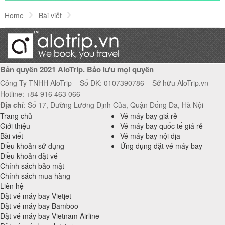
Home
Bài viết
Nước tẩy trang Daily Beauty Pure & Deep Make-up Off Cleansing W
Bản quyền 2021 AloTrip. Bảo lưu mọi quyền
Công Ty TNHH AloTrip – Số ĐK: 0107390786 – Sở hữu AloTrip.vn -
Hotline: +84 916 463 066
Địa chỉ
: Số 17, Đường Lương Định Của, Quận Đống Đa, Hà Nội
Trang chủ
Vé máy bay giá rẻ
Giới thiệu
Vé máy bay quốc tế giá rẻ
Bài viết
Vé máy bay nội địa
Điều khoản sử dụng
Ứng dụng đặt vé máy bay
Điều khoản đặt vé
Chính sách bảo mật
Chính sách mua hàng
Liên hệ
Đặt vé máy bay Vietjet
Đặt vé máy bay Bamboo
Đặt vé máy bay Vietnam Airline