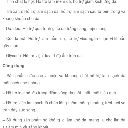
– Tinh chất lô hội: Hỗ trợ làm mềm da, hỗ trợ giảm kích ứng da.
– Trà xanh: Hỗ trợ làm sạch da, hỗ trợ làm sạch sâu từ bên trong và
kháng khuẩn cho da.
– Dưa leo: Hỗ trợ quá trình giúp da trắng sáng, mịn màng.
– Cúc la mã: Hỗ trợ làm mềm da, hỗ trợ việc ngăn chặn vi khuẩn
gây mụn.
– Glycerin: H
ỗ trợ việc duy trì độ ẩm trên da.
Công dụng
– Sản phẩm giàu các vitamin và khoáng chất hỗ trợ làm sạch da
một cách nhẹ nhàng.
– Hỗ trợ loại bỏ lớp trang điểm vùng da mặt, mắt, môi hiệu quả
– Hỗ trợ việc làm sạch lỗ chân lông thêm thông thoáng, tươi mới và
tràn đầy sức sống.
– Sử dụng sản phẩm sẽ không lo làm khô da, mang lại cho làn da
sự ẩm mịn và sảng khoái.