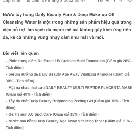
Cập nhật: Thứ Sáu, 09 tháng 9 2022 20:47
Nước tẩy trang Daily Beauty Pure & Deep Make-up Off
Cleansing Water là một trong những sản phẩm hiệu quả trong
việc hỗ trợ làm sạch da mạnh mẽ mà không gây kích ứng trên
da, kể cả những vùng nhạy cảm như mắt và môi.
Bài viết liên quan
Phấn trang điểm Re:Excell UV Cushion Multi Foundation (Giảm giá 20% -
Tích điểm)
Serum dưỡng da Daily Beauty Age Away Vitalizing Ampoule (Giảm giá
30% - Tích điểm)
Mặt nạ nhau thai cừu DAILY BEAUTY MULTI PEPTIDE PLACENTA MASK
(Giảm giá 40% - Tích điểm)
Tẩy da chết Daily Beauty Brightening Peeling Gel (Giảm giá 30% - Tích
điểm)
Gel trị mụn AC Spot Care (Giảm giá 35% - Tích điểm)
Nước hoa hồng Daily Beauty Age Away Vitalizing Toner (Giảm giá 30% -
Tích điểm)