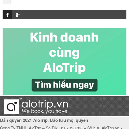
Một số lưu ý cho hành khách tại nhà ga T2 Nội
Bài
Kinh nghiệm tham quan Phố cổ Hà Nội
Cách làm bánh bèo Nghệ An đúng vị Nghệ An
Top 5 danh lam thắng cảnh Đà Nẵng hấp dẫn
khách du lịch
Bản quyền 2021 AloTrip. Bảo lưu mọi quyền
Công Ty TNHH AloTrip – Số ĐK: 0107390786 – Sở hữu AloTrip.vn -