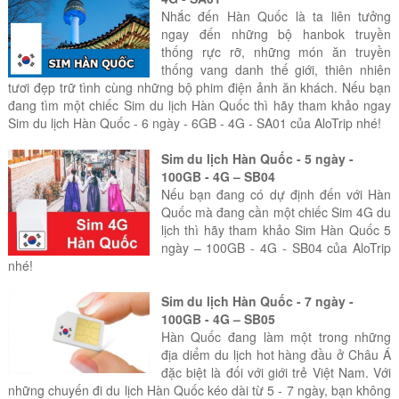
Nhắc đến Hàn Quốc là ta liên tưởng
ngay đến những bộ hanbok truyền
thống rực rỡ, những món ăn truyền
thống vang danh thế giới, thiên nhiên
tươi đẹp trữ tình cùng những bộ phim điện ảnh ăn khách. Nếu bạn
đang tìm một chiếc Sim du lịch Hàn Quốc thì hãy tham khảo ngay
Sim du lịch Hàn Quốc - 6 ngày - 6GB - 4G - SA01 của AloTrip nhé!
Sim du lịch Hàn Quốc - 5 ngày -
100GB - 4G – SB04
Nếu bạn đang có dự định đến với Hàn
Quốc mà đang cần một chiếc Sim 4G du
lịch thì hãy tham khảo Sim Hàn Quốc 5
ngày – 100GB - 4G - SB04 của AloTrip
nhé!
Sim du lịch Hàn Quốc - 7 ngày -
100GB - 4G – SB05
Hàn Quốc đang làm một trong những
địa diểm du lịch hot hàng đầu ở Châu Á
đặc biệt là đối với giới trẻ Việt Nam. Với
những chuyến đi du lịch Hàn Quốc kéo dài từ 5 - 7 ngày, bạn không