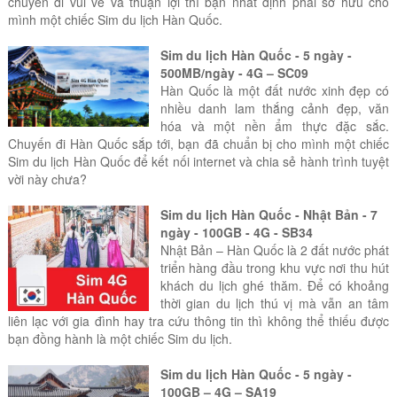
chuyến đi vui vẻ và thuận lợi thì bạn nhất định phải sở hữu cho
mình một chiếc Sim du lịch Hàn Quốc.
Sim du lịch Hàn Quốc - 5 ngày -
500MB/ngày - 4G – SC09
Hàn Quốc là một đất nước xinh đẹp có
nhiều danh lam thắng cảnh đẹp, văn
hóa và một nền ẩm thực đặc sắc.
Chuyến đi Hàn Quốc sắp tới, bạn đã chuẩn bị cho mình một chiếc
Sim du lịch Hàn Quốc để kết nối internet và chia sẻ hành trình tuyệt
vời này chưa?
Sim du lịch Hàn Quốc - Nhật Bản - 7
ngày - 100GB - 4G - SB34
Nhật Bản – Hàn Quốc là 2 đất nước phát
triển hàng đầu trong khu vực nơi thu hút
khách du lịch ghé thăm. Để có khoảng
thời gian du lịch thú vị mà vẫn an tâm
liên lạc với gia đình hay tra cứu thông tin thì không thể thiếu được
bạn đồng hành là một chiếc Sim du lịch.
Sim du lịch Hàn Quốc - 5 ngày -
100GB – 4G – SA19