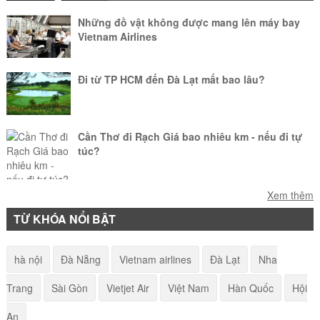
Những đồ vật không được mang lên máy bay
Vietnam Airlines
Đi từ TP HCM đến Đà Lạt mất bao lâu?
Cần Thơ đi Rạch Giá bao nhiêu km - nếu đi tự
túc?
Làm sao để mang vật nuôi lên máy bay?
Xem thêm
TỪ KHÓA NỔI BẬT
American Airlines - Quy định hành lý khi đi máy
hà nội
Đà Nẵng
Vietnam airlines
Đà Lạt
Nha
bay
Trang
Sài Gòn
Vietjet Air
Việt Nam
Hàn Quốc
Hội
Điểm tên các di tích lịch sử tại Đà Nẵng
An