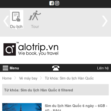
im
Du lịch
Tour
Du
Vé máy
Visa
Khá
thuyền
bay
sạ
Menu
Liên hệ
Home
Vé máy bay
Từ khóa: Sim du lịch Hàn Quốc
Từ khóa: Sim du lịch Hàn Quốc
8 filtered
Sim du lịch Hàn Quốc 6 ngày – 6GB -
4G - SA01