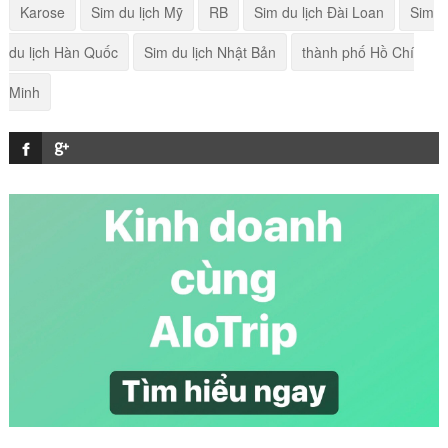
Karose
Sim du lịch Mỹ
RB
Sim du lịch Đài Loan
Sim
Tinh dầu răng miệng Tâm An (Giảm giá 50% -
du lịch Hàn Quốc
Sim du lịch Nhật Bản
thành phố Hồ Chí
Tích điểm)
Minh
Ống Khử Mùi Than Tre Hoạt Tính Kiengmool
Thái Lan
Mặt nạ nhau thai cừu DAILY BEAUTY MULTI
PEPTIDE PLACENTA MASK (Giảm giá 40% - Tích
điểm)
Xịt mũi Tâm An (Giảm giá 50%- Tích điểm)
Nước Tẩy Quần Áo Trắng Hygiene Bleach 600ml
Thái Lan