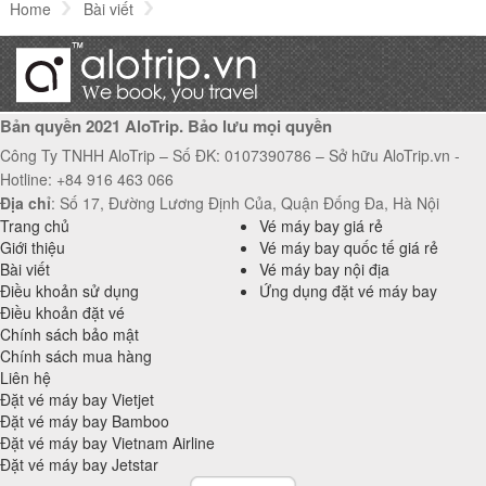
Home
Bài viết
Voucher Royal Lotus Hạ Long tặng Buffe sáng và tối
Bản quyền 2021 AloTrip. Bảo lưu mọi quyền
Công Ty TNHH AloTrip – Số ĐK: 0107390786 – Sở hữu AloTrip.vn -
Hotline: +84 916 463 066
Địa chỉ
: Số 17, Đường Lương Định Của, Quận Đống Đa, Hà Nội
Trang chủ
Vé máy bay giá rẻ
Giới thiệu
Vé máy bay quốc tế giá rẻ
Bài viết
Vé máy bay nội địa
Điều khoản sử dụng
Ứng dụng đặt vé máy bay
Điều khoản đặt vé
Chính sách bảo mật
Chính sách mua hàng
Liên hệ
Đặt vé máy bay Vietjet
Đặt vé máy bay Bamboo
Đặt vé máy bay Vietnam Airline
Đặt vé máy bay Jetstar