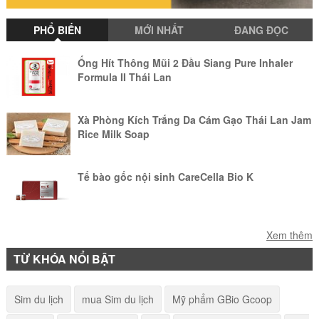
Voucher Emeralda Ninh Binh Resort
PHỔ BIẾN
MỚI NHẤT
ĐANG ĐỌC
2N1Đ
Chỉ với 💰1.450.000/voucher 2N1Đ hạn
Ống Hít Thông Mũi 2 Đầu Siang Pure Inhaler
đến 30/06/2022. Đặt ngay cùng AloTrip
Formula II Thái Lan
Xà Phòng Kích Trắng Da Cám Gạo Thái Lan Jam
Rice Milk Soap
Tế bào gốc nội sinh CareCella Bio K
Phấn Lạnh Con Rắn Snake Brand Hương Hoa
Xem thêm
Hồng 140g Thái Lan
TỪ KHÓA NỔI BẬT
Ống Hít 2 Đầu Green Herb Brand Inhalant Xanh
Sim du lịch
mua Sim du lịch
Mỹ phẩm GBio Gcoop
Lá