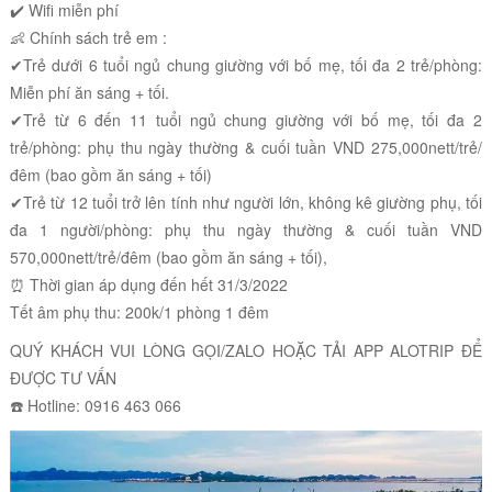
✔️ Wifi miễn phí
👶 Chính sách trẻ em :
✔Trẻ dưới 6 tuổi ngủ chung giường với bố mẹ, tối đa 2 trẻ/phòng:
Miễn phí ăn sáng + tối.
✔Trẻ từ 6 đến 11 tuổi ngủ chung giường với bố mẹ, tối đa 2
trẻ/phòng: phụ thu ngày thường & cuối tuần VND 275,000nett/trẻ/
đêm (bao gồm ăn sáng + tối)
✔Trẻ từ 12 tuổi trở lên tính như người lớn, không kê giường phụ, tối
đa 1 người/phòng: phụ thu ngày thường & cuối tuần VND
570,000nett/trẻ/đêm (bao gồm ăn sáng + tối),
⏰ Thời gian áp dụng đến hết 31/3/2022
Tết âm phụ thu: 200k/1 phòng 1 đêm
QUÝ KHÁCH VUI LÒNG GỌI/ZALO HOẶC TẢI APP ALOTRIP ĐỂ
ĐƯỢC TƯ VẤN
☎️ Hotline: 0916 463 066