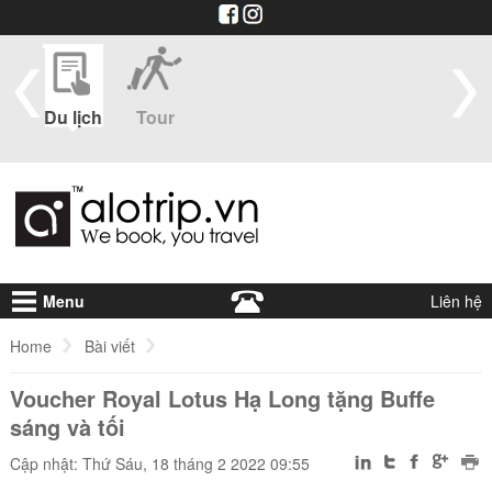
im
Du lịch
Tour
Du
Vé máy
Visa
Khá
thuyền
bay
sạ
Menu
Liên hệ
Home
Bài viết
Voucher Royal Lotus Hạ Long tặng Buffe
Voucher Royal Lotus Hạ Long tặng Buffe sáng và tối
sáng và tối
Cập nhật: Thứ Sáu, 18 tháng 2 2022 09:55