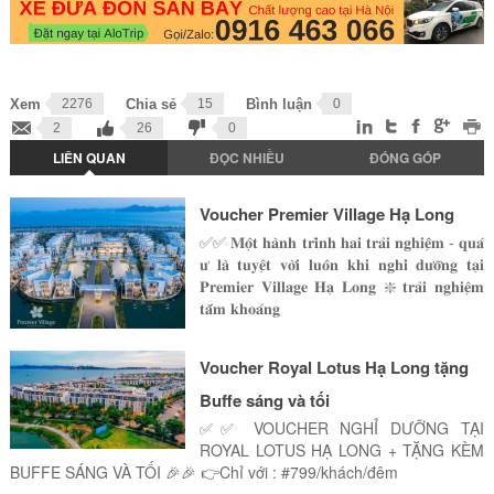
Xem
2276
Chia sẻ
15
Bình luận
0
2
26
0
LIÊN QUAN
ĐỌC NHIỀU
ĐÓNG GÓP
Voucher Premier Village Hạ Long
✅✅ 𝐌𝐨̣̂𝐭 𝐡𝐚̀𝐧𝐡 𝐭𝐫𝐢̀𝐧𝐡 𝐡𝐚𝐢 𝐭𝐫𝐚̉𝐢 𝐧𝐠𝐡𝐢𝐞̣̂𝐦 - 𝐪𝐮𝐚́
𝐮̛ 𝐥𝐚̀ 𝐭𝐮𝐲𝐞̣̂𝐭 𝐯𝐨̛̀𝐢 𝐥𝐮𝐨̂𝐧 𝐤𝐡𝐢 𝐧𝐠𝐡𝐢̉ 𝐝𝐮̛𝐨̛̃𝐧𝐠 𝐭𝐚̣𝐢
𝐏𝐫𝐞𝐦𝐢𝐞𝐫 𝐕𝐢𝐥𝐥𝐚𝐠𝐞 𝐇𝐚̣ 𝐋𝐨𝐧𝐠 ❇️ 𝐭𝐫𝐚̉𝐢 𝐧𝐠𝐡𝐢𝐞̣̂𝐦
𝐭𝐚̆́𝐦 𝐤𝐡𝐨𝐚́𝐧𝐠
Voucher Royal Lotus Hạ Long tặng
Buffe sáng và tối
✅✅ VOUCHER NGHỈ DƯỠNG TẠI
ROYAL LOTUS HẠ LONG + TẶNG KÈM
BUFFE SÁNG VÀ TỐI 🎉🎉 👉Chỉ với : #799/khách/đêm