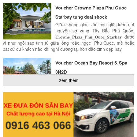
Voucher Crowne Plaza Phu Quoc
Starbay tung deal shock
Giữa không gian vẫn còn giữ được nét
nguyên sơ vùng Tây Bắc Phú Quốc,
𝐂𝐫𝐨𝐰𝐧𝐞_𝐏𝐥𝐚𝐳𝐚_𝐏𝐡𝐮_𝐐𝐮𝐨𝐜_𝐒𝐭𝐚𝐫𝐛𝐚𝐲 được
ví như ngôi sao tinh tú giữa lòng “đảo ngọc” Phú Quốc, mê hoặc
bất cứ du khách nào khi nghỉ dưỡng tại hòn đảo xinh đẹp này.
Voucher Ocean Bay Resort & Spa
3N2Đ
🔥🔥 𝐌𝐔𝐀 𝟏 𝐓𝐀̣̆𝐍𝐆 𝟏 - 𝐎̛̉ 𝟐 𝐓𝐑𝐀̉ 𝟏 🔥🔥
Xem thêm
🌊 𝐎𝐜𝐞𝐚𝐧 𝐁𝐚𝐲 𝐑𝐞𝐬𝐨𝐫𝐭 & 𝐒𝐩𝐚 𝐏𝐡𝐮́ 𝐐𝐮𝐨̂́𝐜 𝐭𝐮̛̀
#1130/ 𝟑𝐍𝟐𝐃/ 𝐤𝐡𝐚́𝐜𝐡 🤩
Voucher Amiana Resort Nha Trang
𝐍𝐠𝐡𝐢̉ 𝐝𝐮̛𝐨̛̃𝐧𝐠 𝟓 𝐬𝐚𝐨 𝐭𝐚̣𝐢 𝐑𝐞𝐬𝐨𝐫𝐭 đ𝐢̉𝐧𝐡 𝐜𝐚𝐨
𝐀𝐦𝐢𝐚𝐧𝐚 𝐍𝐡𝐚 𝐓𝐫𝐚𝐧𝐠 𝐜𝐡𝐢̉ 𝐯𝐨̛́𝐢 #1999𝐤/𝟏 đ𝐞̂𝐦
🏖🏖🏖 🎒🎒 𝑁𝑔𝑜𝑎̀𝑖 𝐵𝑎̆́𝑐 𝑙𝑎̣𝑛ℎ 𝑞𝑢𝑎́ 𝑡ℎ𝑖̀ 𝑡𝑎 𝑣𝑎̀𝑜
𝑁ℎ𝑎 𝑇𝑟𝑎𝑛𝑔 𝑡𝑎̆́𝑚 𝑏𝑖𝑒̂̉𝑛 𝑡ℎ𝑜̂𝑖