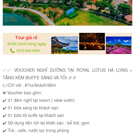
✅✅ VOUCHER NGHỈ DƯỠNG TẠI ROYAL LOTUS HẠ LONG +
TẶNG KÈM BUFFE SÁNG VÀ TỐI 🎉🎉
👉Chỉ với : #7xx/khách/đêm
❌ Voucher bao gồm:
✔️ 01 đêm nghỉ tại resort ( view vườn)
✔️ 01 bữa sáng tại khách sạn
✔️ 01 bữa tối buffe tại khách sạn
✔️ Sử dụng tiện ích tại kháh sạn : bể bơi, gym
✔️ Trà , cafe, nước lọc trong phòng