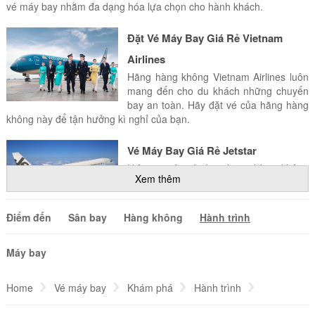
vé máy bay nhằm đa dạng hóa lựa chọn cho hành khách.
Đặt Vé Máy Bay Giá Rẻ Vietnam
Airlines
Hãng hàng không Vietnam Airlines luôn
mang đến cho du khách những chuyến
bay an toàn. Hãy đặt vé của hãng hàng
không này để tận hưởng kì nghỉ của bạn.
Vé Máy Bay Giá Rẻ Jetstar
Hiện tại vé máy bay hãng hàng không
Xem thêm
Jetstar Pacific Airlines đang được cung
cấp bởi rất nhiều đại lý vé máy bay
nhằm đa dạng hóa lựa chọn cho hành khách.
Điểm đến
Sân bay
Hàng không
Hành trình
Hãng hàng không Etihad Airways
Máy bay
Bài viết dưới đây cung cấp cho bạn
những thông tin mà bạn cần biết về
Home
Vé máy bay
Khám phá
Etihad Airways.
Hành trình