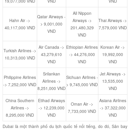
19,077,000 VND
VND
VND
All Nippon
Qatar Airways -
Hahn Air ->
Airways ->
Thai Airways ->
> 9,001,000
40,117,000 VND
201,480,329
7,579,000 VND
VND
VND
Air Canada ->
Ethiopian Airlines
Korean Air ->
Turkish Airlines ->
43,279,610
-> 44,276,000
19,992,000
10,313,000 VND
VND
VND
VND
Srilankan
Jet Airways ->
Philippine Airlines
Sichuan Airlines -
Airlines ->
13,535,000
-> 7,252,000 VND
> 9,745,000 VND
8,251,000 VND
VND
China Southern
Etihad Airways
Asiana Airlines
Oman Air ->
Airlines ->
-> 12,239,000
-> 37,322,000
7,733,000 VND
8,295,000 VND
VND
VND
Dubai là một thành phố du lịch quốc tế nổi tiếng, do đó, Sân bay