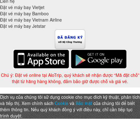
Liên hệ
Đặt vé máy bay Vietjet
Đặt vé máy bay Bamboo
Đặt vé máy bay Vietnam Airline
Đặt vé máy bay Jetstar
Chú ý: Đặt vé online tại AloTrip, quý khách sẽ nhận được “Mã đặt chỗ”
thật từ hãng hàng không, đảm bảo giữ được chỗ và giá vé.
Dịch vụ của chúng tôi sử dụng cookie cho mục đích kỹ thuật, phân tích
và tiếp thị. Xem chính sách
Cookie
và
Bảo mật
của chúng tôi để biết
thêm thông tin. Nếu quý khách đồng ý với điều này, chỉ cần tiếp tục
trình duyệt.