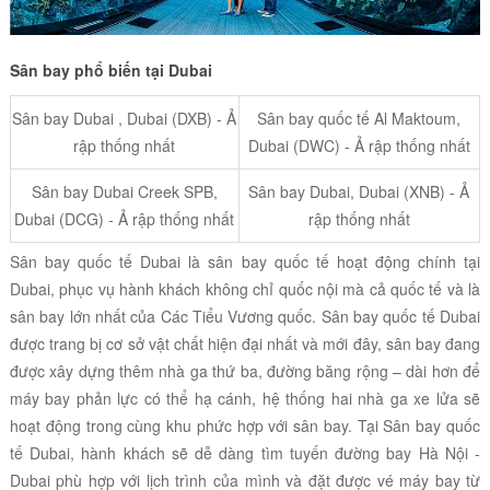
Sân bay phổ biến tại Dubai
Sân bay Dubai , Dubai (DXB) - Ả
Sân bay quốc tế Al Maktoum,
rập thống nhất
Dubai (DWC) - Ả rập thống nhất
Sân bay Dubai Creek SPB,
Sân bay Dubai, Dubai (XNB) - Ả
Dubai (DCG) - Ả rập thống nhất
rập thống nhất
Sân bay quốc tế Dubai là sân bay quốc tế hoạt động chính tại
Dubai, phục vụ hành khách không chỉ quốc nội mà cả quốc tế và là
sân bay lớn nhất của Các Tiểu Vương quốc. Sân bay quốc tế Dubai
được trang bị cơ sở vật chất hiện đại nhất và mới đây, sân bay đang
được xây dựng thêm nhà ga thứ ba, đường băng rộng – dài hơn để
máy bay phản lực có thể hạ cánh, hệ thống hai nhà ga xe lửa sẽ
hoạt động trong cùng khu phức hợp với sân bay. Tại Sân bay quốc
tế Dubai, hành khách sẽ dễ dàng tìm tuyến đường bay Hà Nội -
Dubai phù hợp với lịch trình của mình và đặt được vé máy bay từ