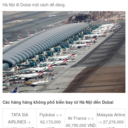
Hà Nội đi Dubai một cách dễ dàng.
Các hãng hàng không phổ biến bay từ Hà Nội đến Dubai
TATA SIA
Flydubai <->
Malaysia Airline
Air France <->
AIRLINES ->
62,173,000
-> 27,276,000
45,795,000 VND