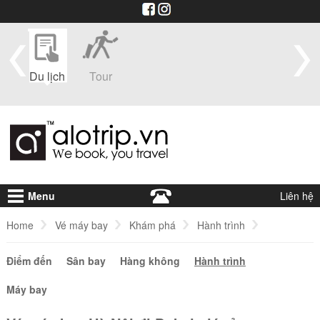
im
Du lịch
Tour
Du
Vé máy
Visa
Khá
thuyền
bay
sạ
Menu
Liên hệ
Home
Vé máy bay
Khám phá
Hành trình
Điểm đến
Vé máy bay Hà Nội đi Dubai giá rẻ
Sân bay
Hàng không
Hành trình
Máy bay