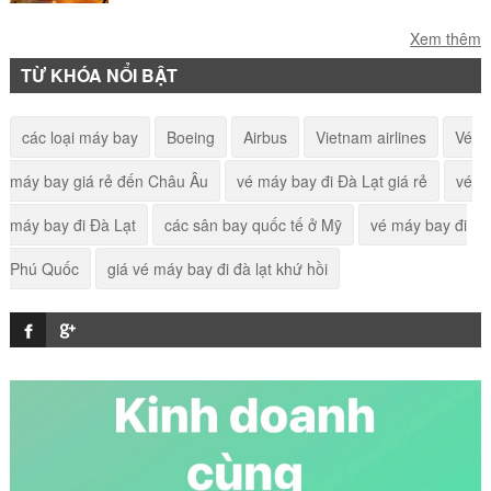
Vé máy bay Huế đi Phú Quốc giá rẻ
Xem thêm
TỪ KHÓA NỔI BẬT
Vé máy bay Hà Nội Tehran
các loại máy bay
Boeing
Airbus
Vietnam airlines
Vé
máy bay giá rẻ đến Châu Âu
vé máy bay đi Đà Lạt giá rẻ
vé
Vé máy bay Hà Nội đi Vũng Tàu giá rẻ
máy bay đi Đà Lạt
các sân bay quốc tế ở Mỹ
vé máy bay đi
Phú Quốc
giá vé máy bay đi đà lạt khứ hồi
Vé máy bay Hà Nội đi Ninh Thuận giá rẻ
Vé máy bay TP. Hồ Chí Minh đi Melbourne giá rẻ
Vé máy bay Hà Nội đi Thành Đô giá rẻ