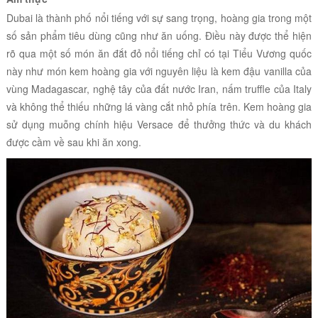
Dubai là thành phố nổi tiếng với sự sang trọng, hoàng gia trong một
số sản phẩm tiêu dùng cũng như ăn uống. Điều này được thể hiện
rõ qua một số món ăn đắt đỏ nổi tiếng chỉ có tại Tiểu Vương quốc
này như món kem hoàng gia với nguyên liệu là kem đậu vanilla của
vùng Madagascar, nghệ tây của đất nước Iran, nấm truffle của Italy
và không thể thiếu những lá vàng cắt nhỏ phía trên. Kem hoàng gia
sử dụng muỗng chính hiệu Versace để thưởng thức và du khách
được cầm về sau khi ăn xong.