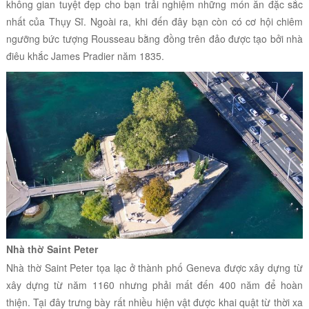
không gian tuyệt đẹp cho bạn trải nghiệm những món ăn đặc sắc
nhất của Thụy Sĩ. Ngoài ra, khi đến đây bạn còn có cơ hội chiêm
ngưỡng bức tượng Rousseau bằng đồng trên đảo được tạo bởi nhà
điêu khắc James Pradier năm 1835.
Nhà thờ Saint Peter
Nhà thờ Saint Peter tọa lạc ở thành phố Geneva được xây dựng từ
xây dựng từ năm 1160 nhưng phải mất đến 400 năm để hoàn
thiện. Tại đây trưng bày rất nhiều hiện vật được khai quật từ thời xa