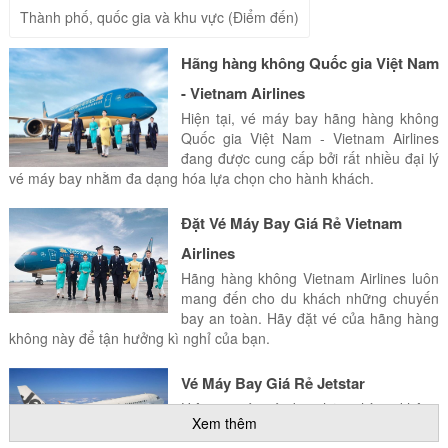
Thành phố, quốc gia và khu vực (Điểm đến)
Hãng hàng không Quốc gia Việt Nam
- Vietnam Airlines
Hiện tại, vé máy bay hãng hàng không
Quốc gia Việt Nam - Vietnam Airlines
đang được cung cấp bởi rất nhiều đại lý
vé máy bay nhằm đa dạng hóa lựa chọn cho hành khách.
Đặt Vé Máy Bay Giá Rẻ Vietnam
Airlines
Hãng hàng không Vietnam Airlines luôn
mang đến cho du khách những chuyến
bay an toàn. Hãy đặt vé của hãng hàng
không này để tận hưởng kì nghỉ của bạn.
Vé Máy Bay Giá Rẻ Jetstar
Hiện tại vé máy bay hãng hàng không
Xem thêm
Jetstar Pacific Airlines đang được cung
cấp bởi rất nhiều đại lý vé máy bay