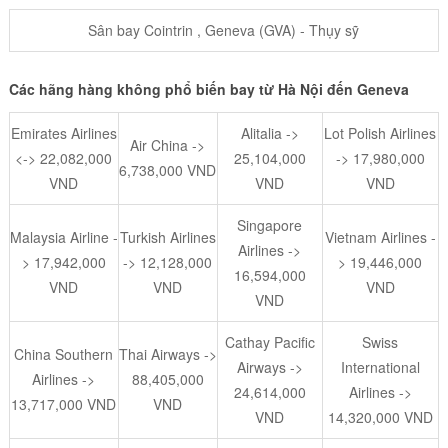
Sân bay Cointrin , Geneva (GVA) - Thụy sỹ
Các hãng hàng không phổ biến bay từ Hà Nội đến Geneva
Emirates Airlines
Alitalia ->
Lot Polish Airlines
Air China ->
<-> 22,082,000
25,104,000
-> 17,980,000
6,738,000 VND
VND
VND
VND
Singapore
Malaysia Airline -
Turkish Airlines
Vietnam Airlines -
Airlines ->
> 17,942,000
-> 12,128,000
> 19,446,000
16,594,000
VND
VND
VND
VND
Cathay Pacific
Swiss
China Southern
Thai Airways ->
Airways ->
International
Airlines ->
88,405,000
24,614,000
Airlines ->
13,717,000 VND
VND
VND
14,320,000 VND