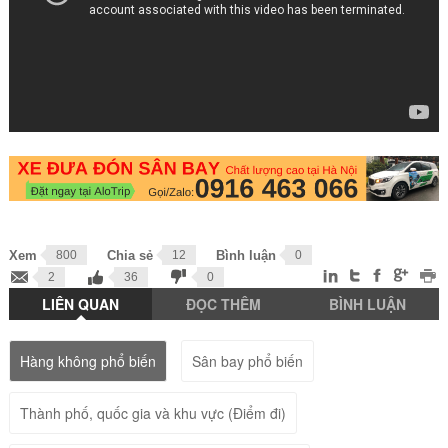
Xem
800
Chia sẻ
12
Bình luận
0
2
36
0
LIÊN QUAN
ĐỌC THÊM
BÌNH LUẬN
Hàng không phổ biến
Sân bay phổ biến
Thành phố, quốc gia và khu vực (Điểm đi)