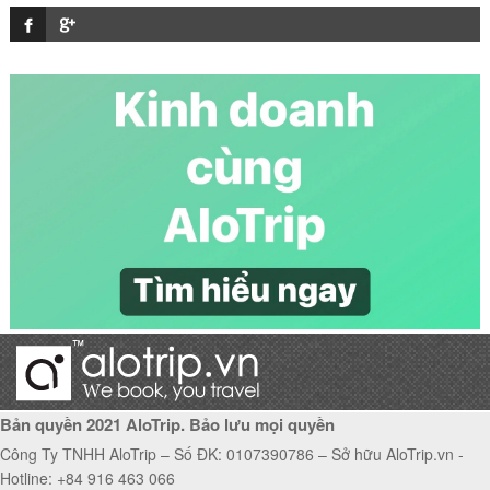
Vé máy bay TP. Hồ Chí Minh đi Melbourne giá rẻ
Vé máy bay Hà Nội đi Thành Đô giá rẻ
Vé máy bay Hải Phòng đi Vũng Tàu giá rẻ
Bản quyền 2021 AloTrip. Bảo lưu mọi quyền
Công Ty TNHH AloTrip – Số ĐK: 0107390786 – Sở hữu AloTrip.vn -
Hotline: +84 916 463 066