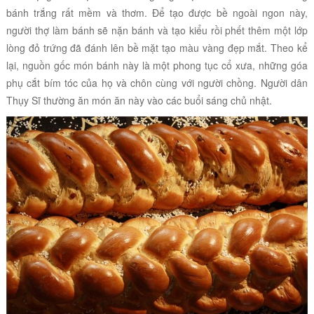
bánh trắng rất mềm và thơm. Để tạo được bề ngoài ngon này,
người thợ làm bánh sẽ nặn bánh và tạo kiểu rồi phết thêm một lớp
lòng đỏ trứng đã đánh lên bề mặt tạo màu vàng đẹp mắt. Theo kể
lại, nguồn gốc món bánh này là
một phong tục cổ xưa, những góa
phụ cắt bím tóc của họ và chôn cùng với người chồng. Người dân
Thụy Sĩ thường ăn món ăn này vào các buổi sáng chủ nhật.