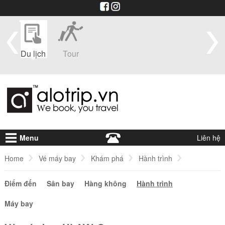
im
Du lịch
Tour
Du
Vé máy
Visa
Khá
thuyền
bay
sạ
Menu
Liên hệ
Home
Vé máy bay
Khám phá
Hành trình
Điểm đến
Vé máy bay Hà Nội Geneva
Sân bay
Hàng không
Hành trình
Máy bay