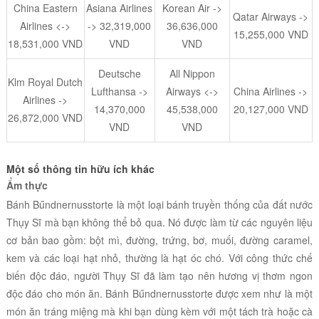
China Eastern
Asiana Airlines
Korean Air ->
Qatar Airways ->
Airlines <->
-> 32,319,000
36,636,000
15,255,000 VND
18,531,000 VND
VND
VND
Deutsche
All Nippon
Klm Royal Dutch
Lufthansa ->
Airways <->
China Airlines ->
Airlines ->
14,370,000
45,538,000
20,127,000 VND
26,872,000 VND
VND
VND
Một số thông tin hữu ích khác
Ẩm thực
Bánh Bűndnernusstorte là một loại bánh truyền thống của đất nước
Thụy Sĩ mà bạn không thể bỏ qua. Nó được làm từ các nguyên liệu
cơ bản bao gồm:
bột mì, đường, trứng, bơ, muối, đường caramel,
kem và các loại hạt nhỏ, thường là hạt óc chó. Với công thức chế
biến độc đáo, người
Thụy Sĩ đã làm tạo nên hương vị thơm ngon
độc đáo cho món ăn. Bánh Bűndnernusstorte được xem như là một
món ăn tráng miệng mà khi bạn dùng kèm với một tách trà hoặc cà