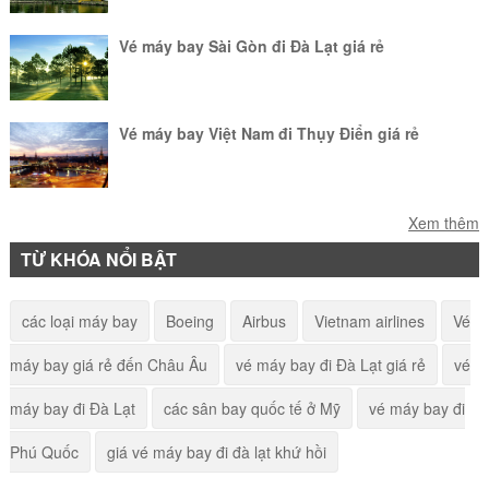
toàn. Hãy đặt vé của hãng hàng không
này để tận hưởng kì nghỉ của bạn.
Vé máy bay Sài Gòn đi Đà Lạt giá rẻ
Vé máy bay Việt Nam đi Thụy Điển giá rẻ
Vé máy bay Huế đi Phú Quốc giá rẻ
Xem thêm
TỪ KHÓA NỔI BẬT
Vé máy bay Hà Nội Tehran
các loại máy bay
Boeing
Airbus
Vietnam airlines
Vé
máy bay giá rẻ đến Châu Âu
vé máy bay đi Đà Lạt giá rẻ
vé
Vé máy bay Hà Nội đi Vũng Tàu giá rẻ
máy bay đi Đà Lạt
các sân bay quốc tế ở Mỹ
vé máy bay đi
Phú Quốc
giá vé máy bay đi đà lạt khứ hồi
Vé máy bay Hà Nội đi Ninh Thuận giá rẻ