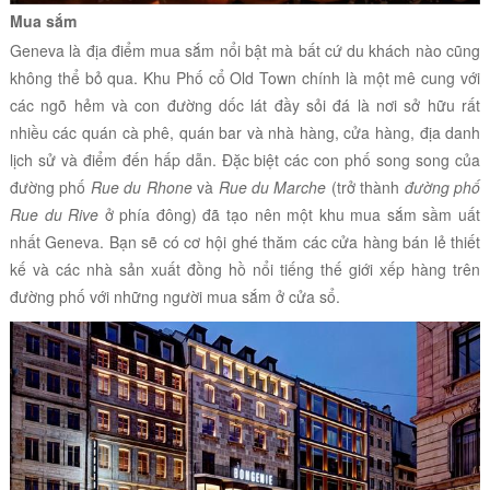
Mua sắm
Geneva là địa điểm mua sắm nổi bật mà bất cứ du khách nào cũng
không thể bỏ qua. Khu Phố cổ Old Town chính là một mê cung với
các ngõ hẻm và con đường dốc lát đầy sỏi đá là nơi sở hữu rất
nhiều các quán cà phê, quán bar và nhà hàng, cửa hàng, địa danh
lịch sử và điểm đến hấp dẫn. Đặc biệt các con phố song song của
đường phố
Rue du Rhone
và
Rue du Marche
(trở thành
đường phố
Rue du Rive
ở phía đông) đã tạo nên một khu mua sắm sầm uất
nhất
Geneva
. Bạn sẽ có cơ hội ghé thăm các cửa hàng bán lẻ thiết
kế và các nhà sản xuất đồng hồ nổi tiếng thế giới xếp hàng trên
đường phố với những người mua sắm ở cửa sổ.