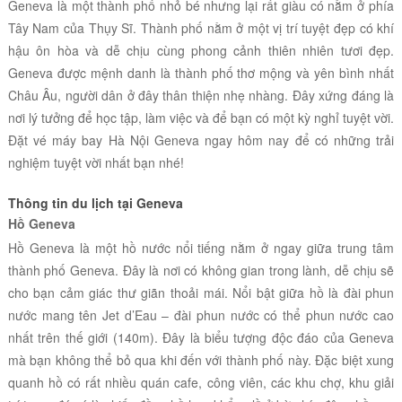
Geneva là một thành phố nhỏ bé nhưng lại rất giàu có nằm
ở phía
Tây Nam của Thụy Sĩ. Thành phố nằm ở một vị trí tuyệt đẹp có khí
hậu ôn hòa và dễ chịu cùng phong cảnh thiên nhiên tươi đẹp.
Geneva
được mệnh danh là thành phố thơ mộng và yên bình nhất
Châu Âu, người dân ở đây thân thiện nhẹ nhàng. Đây xứng đáng là
nơi lý tưởng để học tập, làm việc và để bạn có một kỳ nghỉ tuyệt vời.
Đặt vé máy bay Hà Nội
Geneva ngay hôm nay để có những trải
nghiệm tuyệt vời nhất bạn nhé!
Thông tin du lịch tại Geneva
Hồ Geneva
Hồ Geneva là một hồ nước nổi tiếng nằm ở ngay giữa trung tâm
thành phố
Geneva. Đây là nơi có không gian trong lành, dễ chịu sẽ
cho bạn cảm giác thư giãn thoải mái. Nổi bật giữa hồ là
đài phun
nước mang tên Jet d’Eau – đài phun nước có thể phun nước cao
nhất trên thế giới (140m). Đây là biểu tượng độc đáo của Geneva
mà bạn không thể bỏ qua khi đến với thành phố này. Đặc biệt xung
quanh hồ có rất nhiều quán cafe, công viên, các khu chợ, khu giải