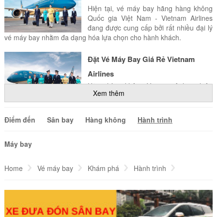
Hiện tại, vé máy bay hãng hàng không
Quốc gia Việt Nam - Vietnam Airlines
đang được cung cấp bởi rất nhiều đại lý
vé máy bay nhằm đa dạng hóa lựa chọn cho hành khách.
Đặt Vé Máy Bay Giá Rẻ Vietnam
Airlines
Hãng hàng không Vietnam Airlines luôn
Xem thêm
mang đến cho du khách những chuyến
bay an toàn. Hãy đặt vé của hãng hàng
không này để tận hưởng kì nghỉ của bạn.
Điểm đến
Sân bay
Hàng không
Hành trình
Vé Máy Bay Giá Rẻ Jetstar
Máy bay
Hiện tại vé máy bay hãng hàng không
Jetstar Pacific Airlines đang được cung
Home
Vé máy bay
Khám phá
cấp bởi rất nhiều đại lý vé máy bay
Hành trình
nhằm đa dạng hóa lựa chọn cho hành khách.
Vé máy bay Hà Nội đi Paris giá rẻ
Bảng Giá Vé Máy Bay Giá Rẻ
Bamboo Airways mới nhất