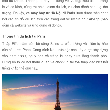
mọi du khách. Thành phố này nổi tiếng với vẻ đẹp kiều diễm, tráng
lệ và cổ kính, cùng rất nhiều điểm du lịch, vui chơi dành cho mọi đối
tượng. Do vậy,
vé máy bay từ Hà Nội đi Paris
luôn được "săn đón"
bởi các tín đồ du lịch trên các trang đặt vé uy tín như AloTrip (bao
gồm cả website và ứng dụng di động).
Thông tin du lịch tại Paris
Tháp Eiffel nằm bên bờ sông Seine là biểu tượng và niềm tự hào
của cả nước Pháp. Công trình kiến trúc đặc sắc này được xây dựng
vào năm 1889, nguy nga và tráng lệ ngay giữa lòng thành phố.
Đừng bỏ lỡ cơ hội tham quan và check in tại tòa tháp đặc biệt nổi
tiếng khắp thế giới này.