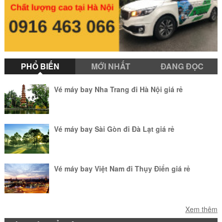
Bamboo Airways là một hãng hàng
không tư nhân của Việt Nam được thành
lập bởi tập đoàn FLC.
Bảng Giá Vé Máy Bay Giá Rẻ Vietjet
PHỔ BIẾN
MỚI NHẤT
ĐANG ĐỌC
Air 2021
Hãng hàng không Vietjet Air luôn mang
đến cho du khách những chuyến bay an
Vé máy bay Nha Trang đi Hà Nội giá rẻ
toàn. Hãy đặt vé của hãng hàng không
này để tận hưởng kì nghỉ của bạn.
Vé máy bay Sài Gòn đi Đà Lạt giá rẻ
Vé máy bay Việt Nam đi Thụy Điển giá rẻ
Vé máy bay Huế đi Phú Quốc giá rẻ
Xem thêm