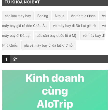
TỪ KHÓA NỔI BẬT
Vé máy bay Hà Nội Tehran
các loại máy bay
Boeing
Airbus
Vietnam airlines
Vé
máy bay giá rẻ đến Châu Âu
vé máy bay đi Đà Lạt giá rẻ
vé
Vé máy bay Hà Nội đi Vũng Tàu giá rẻ
máy bay đi Đà Lạt
các sân bay quốc tế ở Mỹ
vé máy bay đi
Phú Quốc
giá vé máy bay đi đà lạt khứ hồi
Vé máy bay Hà Nội đi Ninh Thuận giá rẻ
Vé máy bay TP. Hồ Chí Minh đi Melbourne giá rẻ
Vé máy bay Hà Nội đi Thành Đô giá rẻ