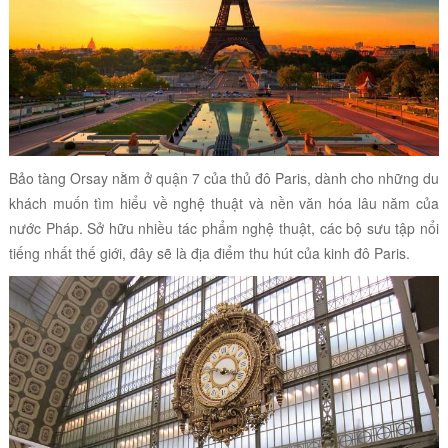
Bảo tàng Orsay nằm ở quận 7 của thủ đô Paris, dành cho những du
khách muốn tìm hiểu về nghệ thuật và nền văn hóa lâu năm của
nước Pháp. Sở hữu nhiều tác phẩm nghệ thuật, các bộ sưu tập nổi
tiếng nhất thế giới, đây sẽ là địa điểm thu hút của kinh đô Paris.