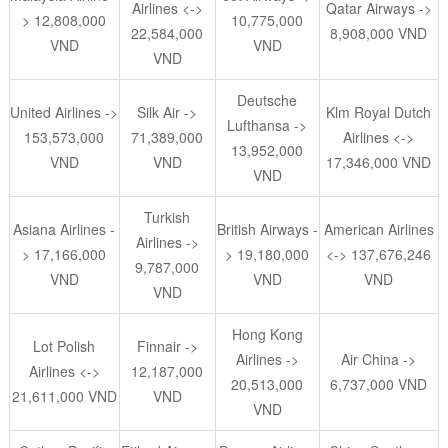
Airlines <->
Qatar Airways ->
> 12,808,000
10,775,000
22,584,000
8,908,000 VND
VND
VND
VND
Deutsche
United Airlines ->
Silk Air ->
Klm Royal Dutch
Lufthansa ->
153,573,000
71,389,000
Airlines <->
13,952,000
VND
VND
17,346,000 VND
VND
Turkish
Asiana Airlines -
British Airways -
American Airlines
Airlines ->
> 17,166,000
> 19,180,000
<-> 137,676,246
9,787,000
VND
VND
VND
VND
Hong Kong
Lot Polish
Finnair ->
Airlines ->
Air China ->
Airlines <->
12,187,000
20,513,000
6,737,000 VND
21,611,000 VND
VND
VND