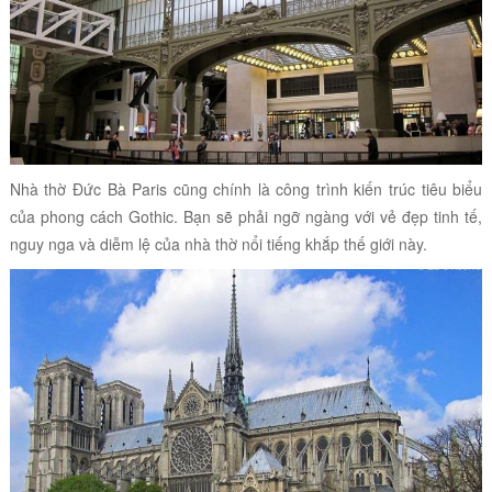
Nhà thờ Đức Bà Paris cũng chính là công trình kiến trúc tiêu biểu
của phong cách Gothic. Bạn sẽ phải ngỡ ngàng với vẻ đẹp tinh tế,
nguy nga và diễm lệ của nhà thờ nổi tiếng khắp thế giới này.