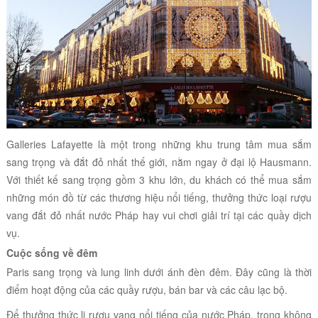
Galleries Lafayette là một trong những khu trung tâm mua sắm
sang trọng và đắt đỏ nhất thế giới, nằm ngay ở đại lộ Hausmann.
Với thiết kế sang trọng gồm 3 khu lớn, du khách có thể mua sắm
những món đồ từ các thương hiệu nổi tiếng, thưởng thức loại rượu
vang đắt đỏ nhất nước Pháp hay vui chơi giải trí tại các quầy dịch
vụ.
Cuộc sống về đêm
Paris sang trọng và lung linh dưới ánh đèn đêm. Đây cũng là thời
điểm hoạt động của các quầy rượu, bán bar và các câu lạc bộ.
Để thưởng thức li rượu vang nổi tiếng của nước Pháp, trong không