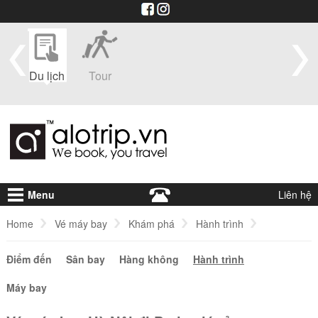
im
Du lịch
Tour
Du
Vé máy
Visa
Khá
thuyền
bay
sạ
Menu
Liên hệ
Home
Vé máy bay
Khám phá
Hành trình
Điểm đến
Vé máy bay Hà Nội đi Paris giá rẻ
Sân bay
Hàng không
Hành trình
Máy bay