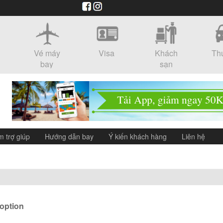
Vé máy
Visa
Khách
Th
bay
sạn
m trợ giúp
Hướng dẫn bay
Ý kiến khách hàng
Liên hệ
 option