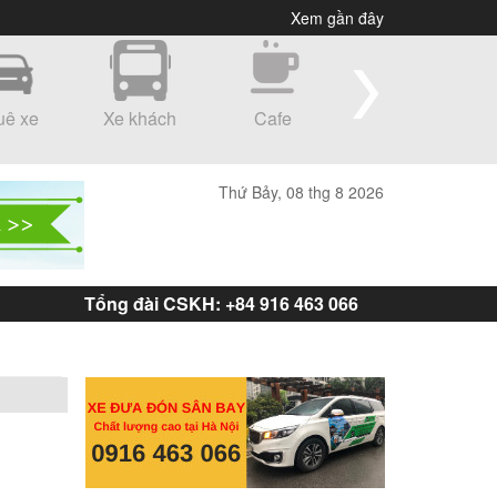
Xem gần đây
uê xe
Xe khách
Cafe
Shopping
Thứ Bảy, 08 thg 8 2026
Tổng đài CSKH: +84 916 463 066