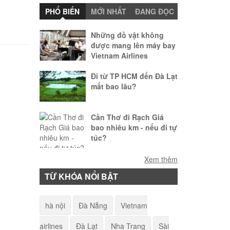
PHỔ BIẾN
MỚI NHẤT
ĐANG ĐỌC
Những đồ vật không
được mang lên máy bay
Vietnam Airlines
Đi từ TP HCM đến Đà Lạt
mất bao lâu?
Cần Thơ đi Rạch Giá
bao nhiêu km - nếu đi tự
túc?
Làm sao để mang vật
Xem thêm
nuôi lên máy bay?
TỪ KHÓA NỔI BẬT
American Airlines - Quy
hà nội
Đà Nẵng
Vietnam
định hành lý khi đi máy
bay
airlines
Đà Lạt
Nha Trang
Sài