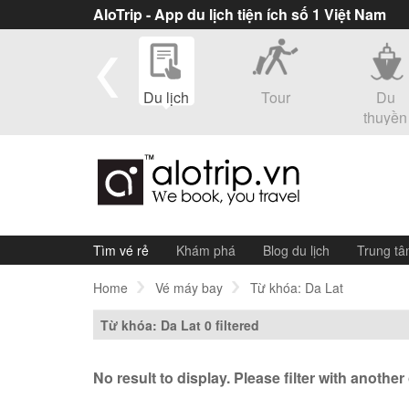
AloTrip - App du lịch tiện ích số 1 Việt Nam
eSim
Du lịch
Tour
Du
thuyền
Tìm vé rẻ
Khám phá
Blog du lịch
Trung tâ
Home
Vé máy bay
Từ khóa: Da Lat
Từ khóa: Da Lat
0 filtered
No result to display. Please filter with another