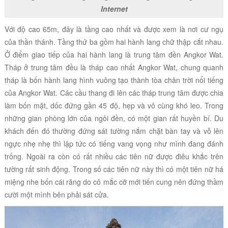
Internet
Với độ cao 65m, đây là tầng cao nhất và được xem là nơi cư ngụ
của thần thánh. Tầng thứ ba gồm hai hành lang chữ thập cắt nhau.
Ở điểm giao tiếp của hai hành lang là trung tâm đền Angkor Wat.
Tháp ở trung tâm đều là tháp cao nhất Angkor Wat, chung quanh
tháp là bốn hành lang hình vuông tạo thành tòa chân trời nổi tiếng
của Angkor Wat. Các cầu thang đi lên các tháp trung tâm được chia
làm bốn mặt, dốc đứng gần 45 độ, hẹp và vô cùng khó leo.
Trong
những gian phòng lớn của ngôi đền, có một gian rất huyền bí. Du
khách đến đó thường đứng sát tường nắm chặt bàn tay và vỗ lên
ngực nhẹ nhẹ thì lập tức có tiếng vang vọng như mình đang đánh
trống. Ngoài ra còn có rất nhiều các tiên nữ được điêu khắc trên
tường rất sinh động. Trong số các tiên nữ này thì có một tiên nữ há
miệng nhe bốn cái răng do cô mắc cỡ mới tiến cung nên đứng thầm
cười một mình bên phải sát cửa.