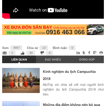
Xem
4907
Chia sẻ
13
Bình luận
0
1
30
0
LIÊN QUAN
ĐỌC NHIỀU
ĐÓNG GÓP
Kinh nghiệm du lịch Campuchia
2018
AloTrip xin chia sẻ với mọi người kinh
nghiệm du lịch Campuchia 2018 như
sau.
Những địa điểm không nên bỏ qua