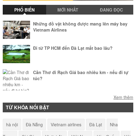
PHỔ BIẾN
MỚI NHẤT
ĐANG ĐỌC
Những đồ vật không được mang lên máy bay
Vietnam Airlines
Đi từ TP HCM đến Đà Lạt mất bao lâu?
Cần Thơ đi Rạch Giá bao nhiêu km - nếu đi tự
túc?
Làm sao để mang vật nuôi lên máy bay?
Xem thêm
TỪ KHÓA NỔI BẬT
American Airlines - Quy định hành lý khi đi máy
hà nội
Đà Nẵng
Vietnam airlines
Đà Lạt
Nha
bay