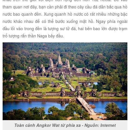
tham quan nơi đây, bạn cần phải đi theo cây cầu đá dẫn bắc qua hồ
nước bao quanh đền. Xung quanh hồ nước có rất nhiều những bậc
nước khác nhau để có thể bước xuống mặt hồ. Ngay phía ngoài
đầu lối vào trong đền là tượng sư tử đá, hai bên bao lớn được trạm
trổ tượng rắn thần Naga bảy đầu.
Toàn cảnh Angkor Wat từ phía xa - Nguồn: Internet