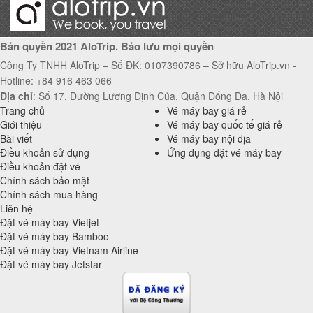
Angkor Wat – di sản UNESCO ngay sát Việt Nam mà dân du lịch kh
Bản quyền 2021 AloTrip. Bảo lưu mọi quyền
Công Ty TNHH AloTrip – Số ĐK: 0107390786 – Sở hữu AloTrip.vn -
Hotline: +84 916 463 066
Địa chỉ
: Số 17, Đường Lương Định Của, Quận Đống Đa, Hà Nội
Trang chủ
Vé máy bay giá rẻ
Giới thiệu
Vé máy bay quốc tế giá rẻ
Bài viết
Vé máy bay nội địa
Điều khoản sử dụng
Ứng dụng đặt vé máy bay
Điều khoản đặt vé
Chính sách bảo mật
Chính sách mua hàng
Liên hệ
Đặt vé máy bay Vietjet
Đặt vé máy bay Bamboo
Đặt vé máy bay Vietnam Airline
Đặt vé máy bay Jetstar