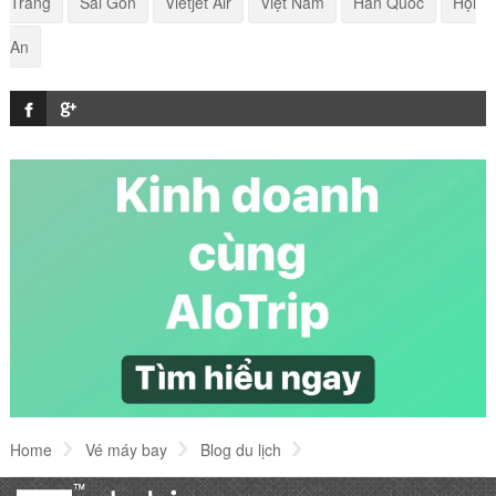
Trang
Sài Gòn
Vietjet Air
Việt Nam
Hàn Quốc
Hội
Điểm tên các di tích lịch sử tại Đà Nẵng
An
Một số lưu ý cho hành khách tại nhà ga T2 Nội
Bài
Kinh nghiệm tham quan Phố cổ Hà Nội
Cách làm bánh bèo Nghệ An đúng vị Nghệ An
Top 5 danh lam thắng cảnh Đà Nẵng hấp dẫn
khách du lịch
Home
Vé máy bay
Blog du lịch