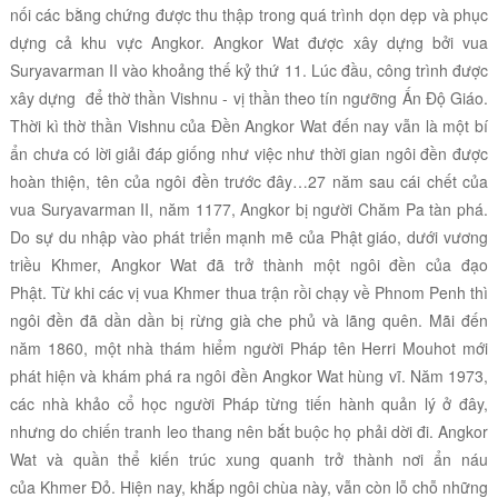
nối các bằng chứng được thu thập trong quá trình dọn dẹp và phục
dựng cả khu vực Angkor.
Angkor Wat
được xây dựng bởi vua
Suryavarman II vào khoảng thế kỷ thứ 11. Lúc đầu, công trình được
xây dựng để
thờ thần Vishnu - vị thần theo tín ngưỡng Ấn Độ Giáo.
Thời kì thờ thần Vishnu của Đền Angkor Wat đến nay vẫn là một bí
ẩn chưa có lời giải đáp giống như việc như thời gian ngôi đền được
hoàn thiện, tên của ngôi đền trước đây…27 năm sau cái chết của
vua Suryavarman II, năm 1177, Angkor bị người Chăm Pa tàn phá.
Do sự du nhập vào phát triển mạnh mẽ của Phật giáo, dưới vương
triều
Khmer, Angkor Wat đã trở thành một ngôi đền của đạo
Phật. Từ khi các vị vua Khmer thua trận rồi chạy về Phnom Penh thì
ngôi đền đã dần dần bị rừng già che phủ và lãng quên. Mãi đến
năm 1860, một nhà thám hiểm người Pháp tên Herri Mouhot mới
phát hiện và khám phá ra ngôi đền Angkor Wat hùng vĩ. Năm 1973,
các nhà khảo cổ học người Pháp từng tiến hành quản lý ở đây,
nhưng do chiến tranh leo thang nên bắt buộc họ phải dời đi. Angkor
Wat và quần thể kiến trúc xung quanh trở thành nơi ẩn náu
của Khmer Đỏ. Hiện nay, khắp ngôi chùa này, vẫn còn lỗ chỗ những