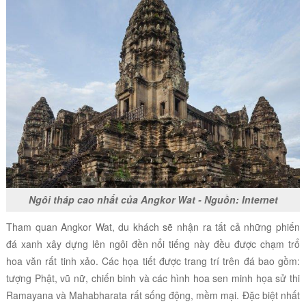
Ngôi tháp cao nhất của Angkor Wat - Nguồn: Internet
Tham quan Angkor Wat, du khách sẽ nhận ra tất cả những phiến
đá xanh xây dựng lên ngôi đền nổi tiếng này đều được chạm trổ
hoa văn rất tinh xảo. Các họa tiết được trang trí trên đá bao gồm:
tượng Phật, vũ nữ, chiến binh và các hình hoa sen minh họa sử thi
Ramayana và Mahabharata rất sống động, mềm mại. Đặc biệt nhất