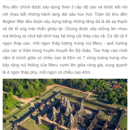
Khu đền chính được xây dựng theo 3 cấp độ cao và được kết nối
với nhau bởi những hành lang dài sâu hun hút. Toàn bộ khu đền
Angkor Wat đều được xây dựng bằng những tảng đá là đá sa thạch
và đá tổ ong mài nhẵn ghép lại. Chúng được xếp chồng lên nhau
mà không có chút kết dính hay bê tông cốt thép nào cả. Có tất cả 5
ngọn tháp cao, mỗi ngọn tháp tượng trưng núi Meru -
quê hương
của các vị thần trong truyền thuyết Ấn Độ Giáo
. Tòa tháp cao nhất
nằm ở chính giữa có chiều cao là 65m có 7 vòng tượng trưng cho
bảy rặng núi thiêng của Meru vươn lên giữa rừng già, xung quanh
là 4 ngọn tháp phụ, mỗi ngọn có chiều cao 40m.