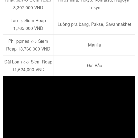
8,307,000 VND
Tokyo
Lào -> Siem Reap
Luông pra băng, Pakse, Savannakhet
1,765,000 VND
Philippines <-> Siem
Manila
Reap 13,766,000 VND
Đài Loan <-> Siem Reap
Đài Bắc
11,624,000 VND