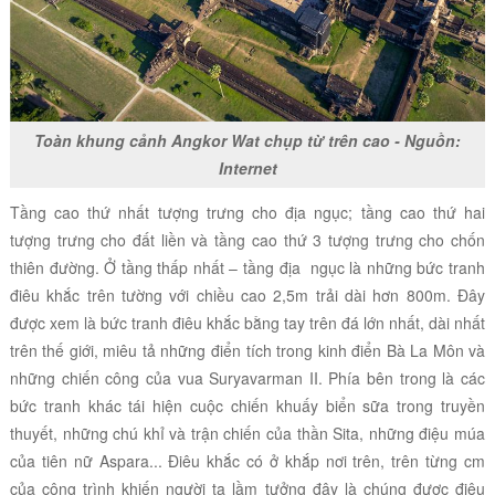
Toàn khung cảnh Angkor Wat chụp từ trên cao - Nguồn:
Internet
Tầng cao thứ nhất tượng trưng cho địa ngục; tầng cao thứ hai
tượng trưng cho đất liền và tầng cao thứ 3 tượng trưng cho chốn
thiên đường. Ở tầng thấp nhất – tầng địa ngục là những bức tranh
điêu khắc trên tường với chiều cao 2,5m trải dài hơn 800m. Đây
được xem là bức tranh điêu khắc bằng tay trên đá lớn nhất, dài nhất
trên thế giới, miêu tả những điển tích trong kinh điển Bà La Môn và
những chiến công của vua Suryavarman II. Phía bên trong là các
bức tranh khác tái hiện cuộc chiến khuấy biển sữa trong truyền
thuyết, những chú khỉ và trận chiến của thần Sita, những điệu múa
của tiên nữ Aspara... Điêu khắc có ở khắp nơi trên, trên từng cm
của công trình khiến người ta lầm tưởng đây là chúng được điêu