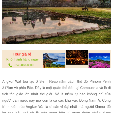
Angkor Wat
tọa lạc ở
Siem Reap
nằm cách thủ đô Phnom Penh
317km về phía Bắc.
Đây là
một quần thể đền tại Campuchia và là di
tích tôn giáo lớn nhất thế giới. Nó là niềm tự hào không chỉ của
người dân nước này mà còn là cả các khu vực Đông Nam Á. Công
trình kiến trúc
Angkor Wat
là
di sản vĩ đại nhất mà người Khmer để
lại cho hậu thế và là một trong bảy kỳ quan thiên nhiên được