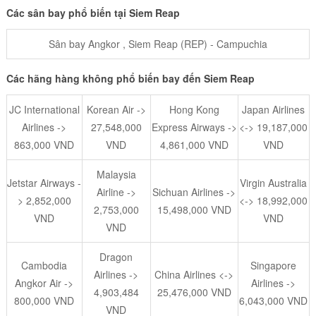
Các sân bay phổ biến tại Siem Reap
Sân bay Angkor , Siem Reap (REP) - Campuchia
Các hãng hàng không phổ biến bay đến Siem Reap
JC International
Korean Air ->
Hong Kong
Japan Airlines
Airlines ->
27,548,000
Express Airways ->
<-> 19,187,000
863,000 VND
VND
4,861,000 VND
VND
Malaysia
Jetstar Airways -
Virgin Australia
Airline ->
Sichuan Airlines ->
> 2,852,000
<-> 18,992,000
2,753,000
15,498,000 VND
VND
VND
VND
Dragon
Cambodia
Singapore
Airlines ->
China Airlines <->
Angkor Air ->
Airlines ->
4,903,484
25,476,000 VND
800,000 VND
6,043,000 VND
VND