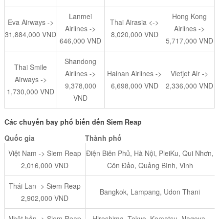
Lanmei
Hong Kong
Eva Airways ->
Thai Airasia <->
Airlines ->
Airlines ->
31,884,000 VND
8,020,000 VND
646,000 VND
5,717,000 VND
Shandong
Thai Smile
Airlines ->
Hainan Airlines ->
Vietjet Air ->
Airways ->
9,378,000
6,698,000 VND
2,336,000 VND
1,730,000 VND
VND
Các chuyến bay phổ biến đến Siem Reap
Quốc gia
Thành phố
Việt Nam -> Siem Reap
Điện Biên Phủ, Hà Nội, PleiKu, Qui Nhơn,
2,016,000 VND
Côn Đảo, Quảng Bình, Vinh
Thái Lan -> Siem Reap
Bangkok, Lampang, Udon Thani
2,902,000 VND
Nhật bản -> Siem Reap
Hiroshima, Tokyo, Komatsu, Nagoya,