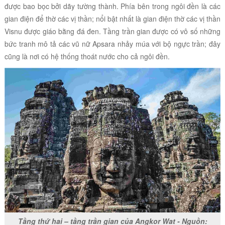
được bao bọc bởi dãy tường thành. Phía bên trong ngôi đền là các
gian điện để thờ các vị thần; nổi bật nhất là gian điện thờ các vị thần
Visnu được giáo bằng đá đen. Tầng trần gian được có vô số những
bức tranh mô tả các vũ nữ Apsara nhảy múa với bộ ngực trần; đây
cũng là nơi có hệ thống thoát nước cho cả ngôi đền.
Tầng thứ hai – tầng trần gian của Angkor Wat - Nguồn: