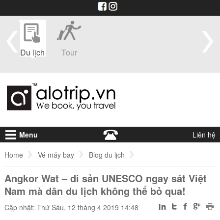
im
Du lịch
Tour
Du
Vé máy
Visa
Khá
thuyền
bay
sạ
Menu
Liên hệ
Home
Vé máy bay
Blog du lịch
Angkor Wat – di sản UNESCO ngay sát Việt
Angkor Wat – di sản UNESCO ngay sát Việt Nam mà dân du lịch kh
Nam mà dân du lịch không thể bỏ qua!
Cập nhật: Thứ Sáu, 12 tháng 4 2019 14:48