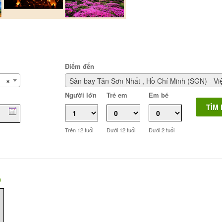
Điểm đến
×
Người lớn
Trẻ em
Em bé
Trên 12 tuổi
Dưới 12 tuổi
Dưới 2 tuổi
0