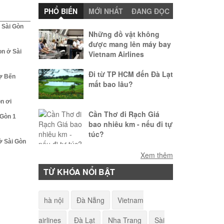
PHỔ BIẾN
MỚI NHẤT
ĐANG ĐỌC
 Sài Gòn
Những đồ vật không
được mang lên máy bay
on ở Sài
Vietnam Airlines
Đi từ TP HCM đến Đà Lạt
ợ Bến
mất bao lâu?
n ơi
Cần Thơ đi Rạch Giá
 Gòn 1
bao nhiêu km - nếu đi tự
túc?
 ở Sài Gòn
Làm sao để mang vật
Xem thêm
nuôi lên máy bay?
TỪ KHÓA NỔI BẬT
American Airlines - Quy
hà nội
Đà Nẵng
Vietnam
định hành lý khi đi máy
bay
airlines
Đà Lạt
Nha Trang
Sài