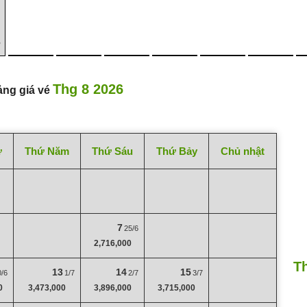
6
Thg 8 2026
ảng giá vé
ư
Thứ Năm
Thứ Sáu
Thứ Bảy
Chủ nhật
7
25/6
2,716,000
T
13
14
15
0/6
1/7
2/7
3/7
0
3,473,000
3,896,000
3,715,000