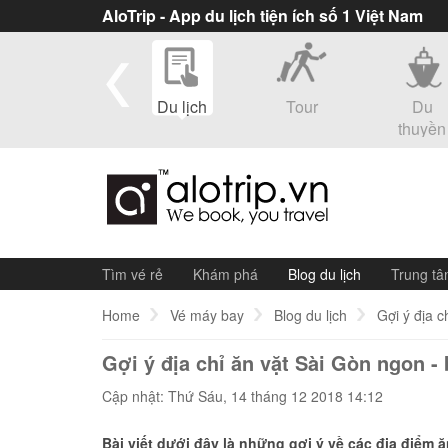
AloTrip - App du lịch tiện ích số 1 Việt Nam
eSim
Du lịch
Tour
Du
thuyền
Tìm vé rẻ
Khám phá
Blog du lịch
Trung tâ
Home
Vé máy bay
Blog du lịch
Gợi ý địa c
Gợi ý địa chỉ ăn vặt Sài Gòn ngon - 
Cập nhật: Thứ Sáu, 14 tháng 12 2018 14:12
Bài viết dưới đây là những gợi ý về các địa điểm