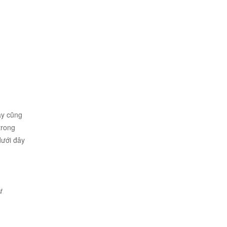
ây cũng
trong
dưới đây
ừ