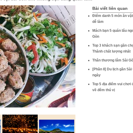
Bài viết liên quan
Điểm danh 5 món ăn vặt
dễ làm
Mách bạn 5 quán lẩu ng
Gòn
Top 3 khách sạn gần ch
Thành chất lượng nhất
Thân thương lắm Sài Gò
[Phần II] Du lịch gần Sài
ngày
Top 5 địa điểm vui chơi
về đêm thú vị