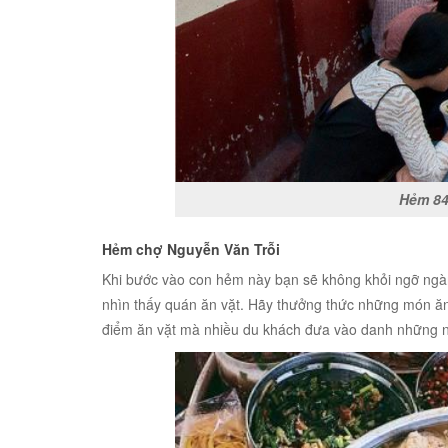
Hẻm 84
Hẻm chợ Nguyễn Văn Trỗi
Khi bước vào con hẻm này bạn sẽ không khỏi ngỡ ng
nhìn thấy quán ăn vặt. Hãy thưởng thức những món ăn
điểm ăn vặt mà nhiều du khách đưa vào danh những n