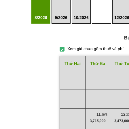
8/2026
9/2026
10/2026
12/202
B
Xem giá chưa gồm thuế và phí
Thứ Hai
Thứ Ba
Thứ T
11
12
29/6
3
3,715,000
3,473,00