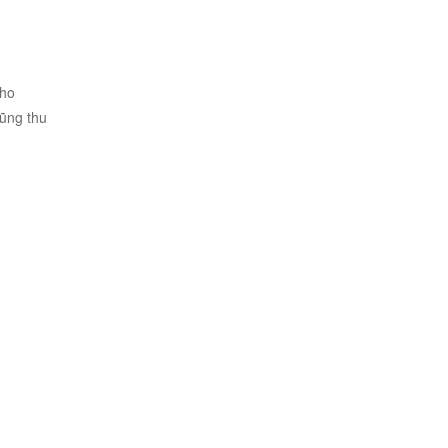
cho
ũng thu