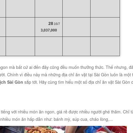
28
16/7
3,037,000
 ngon mà bất cứ ai đến đây cũng đều muốn thưởng thức. Thế nhưng, đ
ời. Chính vì điều này mà những địa chỉ ăn vặt tại Sài Gòn luôn là một 
lịch Sài Gòn
sắp tới. Hãy cùng tìm hiểu một số địa chỉ ăn vặt Sài Gòn 
 tiếng với nhiều món ăn ngon, giá rẻ được nhiều người ghé thăm. Chỉ t
 nhiều món ăn hấp dẫn như: bánh mỳ, súp cua, cháo lòng,...