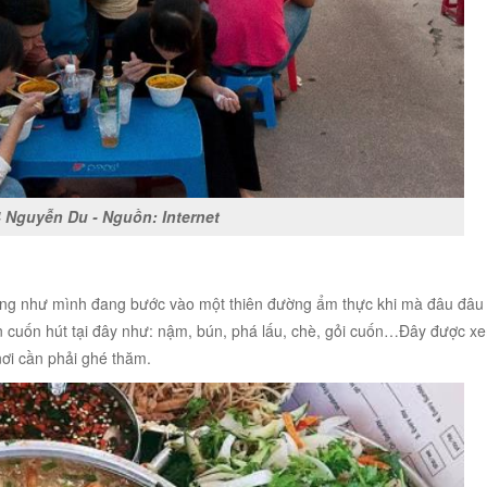
 Nguyễn Du - Nguồn: Internet
àng như mình đang bước vào một thiên đường ẩm thực khi mà đâu đâu
 cuốn hút tại đây như: nậm, bún, phá lấu, chè, gỏi cuốn…Đây được xe
ơi cần phải ghé thăm.