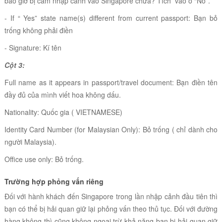
bao giờ bị cấm nhập cảnh vào Singapore chưa? Tích vào ô “
No
”.
-
If “ Yes” state name(s) different from current passport:
Bạn bỏ
trống không phải điền
- Signature: Kí tên
Cột 3:
Full name as it appears in passport/travel document: Bạn
điền
tên
đầy đủ của mình viết hoa không dấu.
Nationality: Quốc gia ( VIETNAMESE)
Identity Card Number (for Malaysian Only): Bỏ trống ( chỉ dành cho
người Malaysia).
Office use only: Bỏ trống
.
Trường hợp phỏng vấn riêng
Đối với hành khách đến Singapore trong lần nhập cảnh đầu tiên thì
bạn có thể bị hải quan giữ lại phỏng vấn theo thủ tục. Đối với đường
hàng không thì cũng không ngoại trừ khả năng bạn bị hải quan giữ