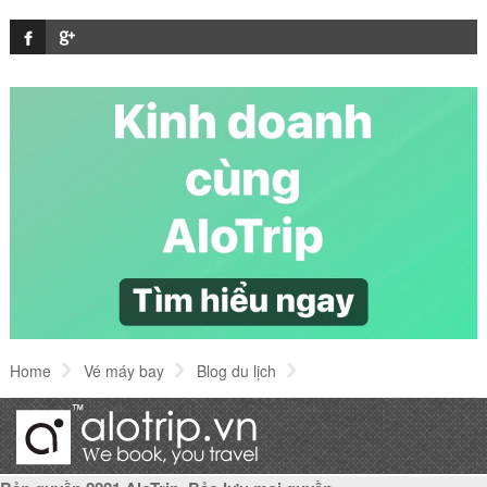
Một số lưu ý cho hành khách tại nhà ga T2 Nội
Bài
Kinh nghiệm tham quan Phố cổ Hà Nội
Cách làm bánh bèo Nghệ An đúng vị Nghệ An
Top 5 danh lam thắng cảnh Đà Nẵng hấp dẫn
khách du lịch
Home
Vé máy bay
Blog du lịch
Hướng dẫn điền form nhập cảnh Singapore