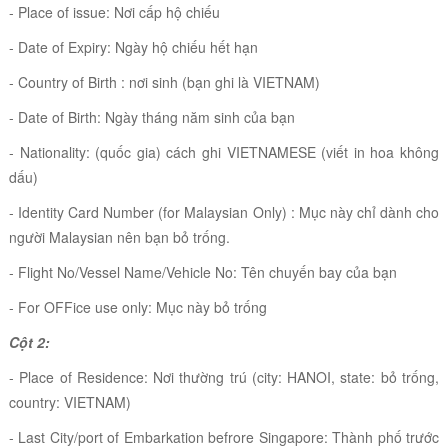
- Place of issue: Nơi cấp hộ chiếu
- Date of Expiry: Ngày hộ chiếu hết hạn
-
Country of Birth : nơi sinh (bạn ghi là VIETNAM)
- Date of Birth: Ngày tháng năm sinh
của bạn
- Nationality: (quốc gia) cách ghi VIETNAMESE (viết in hoa không
dấu)
-
Identity Card Number (for Malaysian Only) : Mục này chỉ dành cho
người Malaysian nên bạn bỏ trống.
- Flight No/Vessel Name/Vehicle No: Tên chuyến bay của bạn
-
For OFFice use only: Mục này bỏ trống
Cột 2:
-
Place of Residence: Nơi thường trú (city: HANOI, state: bỏ trống,
country: VIETNAM)
- Last City/port of Embarkation befrore Singapore: Thành phố trước