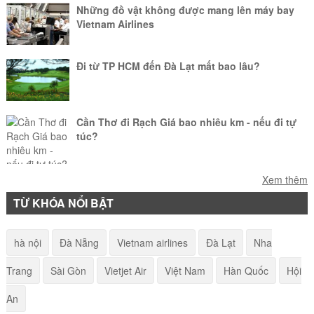
Những đồ vật không được mang lên máy bay
Vietnam Airlines
Đi từ TP HCM đến Đà Lạt mất bao lâu?
Cần Thơ đi Rạch Giá bao nhiêu km - nếu đi tự
túc?
Làm sao để mang vật nuôi lên máy bay?
Xem thêm
TỪ KHÓA NỔI BẬT
American Airlines - Quy định hành lý khi đi máy
hà nội
Đà Nẵng
Vietnam airlines
Đà Lạt
Nha
bay
Trang
Sài Gòn
Vietjet Air
Việt Nam
Hàn Quốc
Hội
Điểm tên các di tích lịch sử tại Đà Nẵng
An