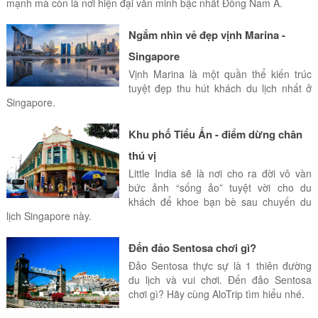
mạnh mà còn là nơi hiện đại văn minh bậc nhất Đông Nam Á.
Ngắm nhìn vẻ đẹp vịnh Marina -
Singapore
Vịnh Marina là một quần thể kiến trúc
tuyệt đẹp thu hút khách du lịch nhất ở
Singapore.
Khu phố Tiểu Ấn - điểm dừng chân
thú vị
Little India sẽ là nơi cho ra đời vô vàn
bức ảnh “sống ảo” tuyệt vời cho du
khách để khoe bạn bè sau chuyến du
lịch Singapore này.
Đến đảo Sentosa chơi gì?
Đảo Sentosa thực sự là 1 thiên đường
du lịch và vui chơi. Đến đảo Sentosa
chơi gì? Hãy cùng AloTrip tìm hiểu nhé.