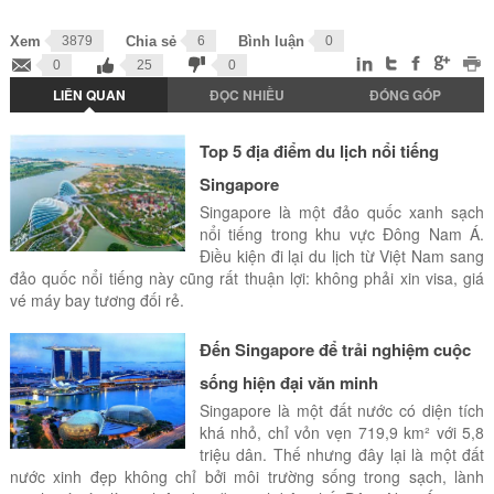
Xem
3879
Chia sẻ
6
Bình luận
0
0
25
0
LIÊN QUAN
ĐỌC NHIỀU
ĐÓNG GÓP
Top 5 địa điểm du lịch nổi tiếng
Singapore
Singapore là một đảo quốc xanh sạch
nổi tiếng trong khu vực Đông Nam Á.
Điều kiện đi lại du lịch từ Việt Nam sang
đảo quốc nổi tiếng này cũng rất thuận lợi: không phải xin visa, giá
vé máy bay tương đối rẻ.
Đến Singapore để trải nghiệm cuộc
sống hiện đại văn minh
Singapore là một đất nước có diện tích
khá nhỏ, chỉ vỏn vẹn 719,9 km² với 5,8
triệu dân. Thế nhưng đây lại là một đất
nước xinh đẹp không chỉ bởi môi trường sống trong sạch, lành