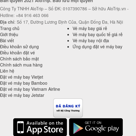
Bản quyền 2021 AloTrip. Bảo lưu mọi quyền
Công Ty TNHH AloTrip – Số ĐK: 0107390786 – Sở hữu AloTrip.vn -
Hotline: +84 916 463 066
Địa chỉ
: Số 17, Đường Lương Định Của, Quận Đống Đa, Hà Nội
Trang chủ
Vé máy bay giá rẻ
Giới thiệu
Vé máy bay quốc tế giá rẻ
Bài viết
Vé máy bay nội địa
Điều khoản sử dụng
Ứng dụng đặt vé máy bay
Điều khoản đặt vé
Chính sách bảo mật
Chính sách mua hàng
Liên hệ
Đặt vé máy bay Vietjet
Đặt vé máy bay Bamboo
Đặt vé máy bay Vietnam Airline
Đặt vé máy bay Jetstar