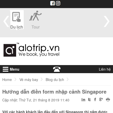
im
Du lịch
Tour
Du
Vé máy
Visa
Khá
thuyền
bay
sạ
Menu
Liên hệ
Home
Vé máy bay
Blog du lịch
Hướng dẫn điền form nhập cảnh Singapore
Hướng dẫn điền form nhập cảnh Singapore
Cập nhật: Thứ Tư, 21 tháng 8 2019 11:40
Với các hành khách lần đầu đến với Singapore thì nắm được