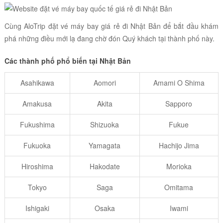
Cùng AloTrip đặt vé máy bay giá rẻ đi Nhật Bản để bắt đầu khám
phá những điều mới lạ đang chờ đón Quý khách tại thành phố này.
Các thành phố phổ biến tại Nhật Bản
Asahikawa
Aomori
Amami O Shima
Amakusa
Akita
Sapporo
Fukushima
Shizuoka
Fukue
Fukuoka
Yamagata
Hachijo Jima
Hiroshima
Hakodate
Morioka
Tokyo
Saga
Omitama
Ishigaki
Osaka
Iwami