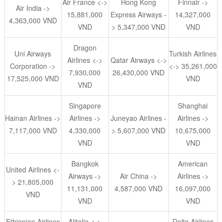
Air France <->
Hong Kong
Finnair ->
Air India ->
15,881,000
Express Airways -
14,327,000
4,363,000 VND
VND
> 5,347,000 VND
VND
Dragon
Uni Airways
Turkish Airlines
Airlines <->
Qatar Airways <->
Corporation ->
<-> 35,261,000
7,930,000
26,430,000 VND
17,525,000 VND
VND
VND
Singapore
Shanghai
Hainan Airlines ->
Airlines ->
Juneyao Airlines -
Airlines ->
7,117,000 VND
4,330,000
> 5,607,000 VND
10,675,000
VND
VND
Bangkok
American
United Airlines <-
Airways ->
Air China ->
Airlines ->
> 21,805,000
11,131,000
4,587,000 VND
16,097,000
VND
VND
VND
Ethiopian Airlines
Alitalia <->
Delta Airlines