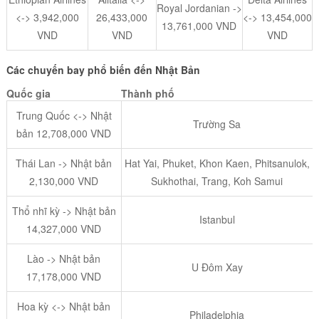
Royal Jordanian ->
<-> 3,942,000
26,433,000
<-> 13,454,000
13,761,000 VND
VND
VND
VND
Các chuyến bay phổ biến đến Nhật Bản
Quốc gia
Thành phố
Trung Quốc <-> Nhật
Trường Sa
bản 12,708,000 VND
Thái Lan -> Nhật bản
Hat Yai, Phuket, Khon Kaen, Phitsanulok,
2,130,000 VND
Sukhothai, Trang, Koh Samui
Thổ nhĩ kỳ -> Nhật bản
Istanbul
14,327,000 VND
Lào -> Nhật bản
U Đôm Xay
17,178,000 VND
Hoa kỳ <-> Nhật bản
Philadelphia