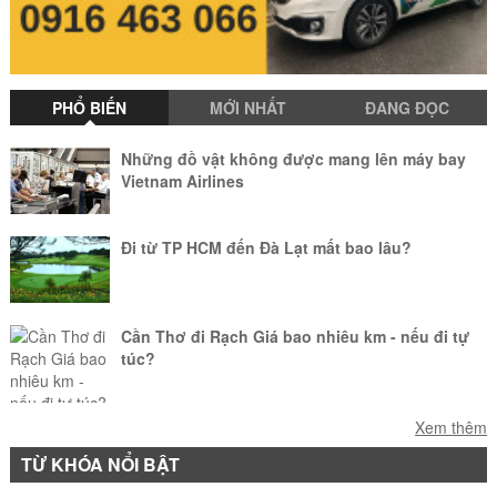
PHỔ BIẾN
MỚI NHẤT
ĐANG ĐỌC
Những đồ vật không được mang lên máy bay
Vietnam Airlines
Đi từ TP HCM đến Đà Lạt mất bao lâu?
Cần Thơ đi Rạch Giá bao nhiêu km - nếu đi tự
túc?
Làm sao để mang vật nuôi lên máy bay?
Xem thêm
TỪ KHÓA NỔI BẬT