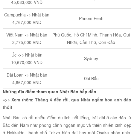
45,083,000 VND
Campuchia -> Nhật bản
Phnôm Pênh
4,767,000 VND
Việt Nam -> Nhật bản
Phú Quốc, Hồ Chí Minh, Thanh Hóa, Qui
2,775,000 VND
Nhơn, Cần Thơ, Côn Đảo
Úc <-> Nhật bản
Sydney
10,670,000 VND
Đài Loan -> Nhật bản
Đài Bắc
4,667,000 VND
Những địa điểm tham quan Nhật Bản hấp dẫn
=>> Xem thêm:
Tháng 4 đến rồi, qua Nhật ngắm hoa anh đào
thôi!
Nhật Bản có rất nhiều điểm du lịch nổi tiếng, trải dài ở các đảo từ
Bắc đến Nam như phong cảnh ngọan mục và thiên nhiên xinh đẹp
ở Hokkaido, thành phố Tokyo hiện đại hay một Osaka nhộn nhịp.