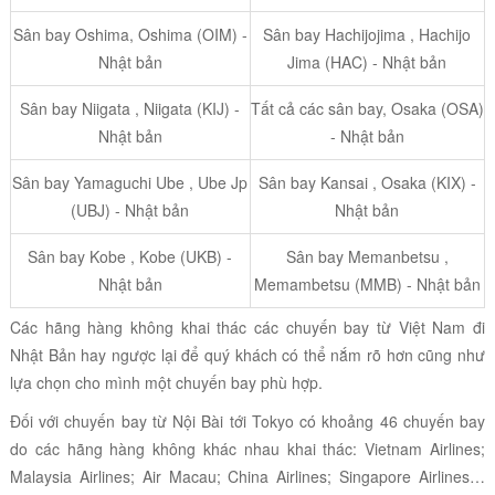
Sân bay Oshima, Oshima (OIM) -
Sân bay Hachijojima , Hachijo
Nhật bản
Jima (HAC) - Nhật bản
Sân bay Niigata , Niigata (KIJ) -
Tất cả các sân bay, Osaka (OSA)
Nhật bản
- Nhật bản
Sân bay Yamaguchi Ube , Ube Jp
Sân bay Kansai , Osaka (KIX) -
(UBJ) - Nhật bản
Nhật bản
Sân bay Kobe , Kobe (UKB) -
Sân bay Memanbetsu ,
Nhật bản
Memambetsu (MMB) - Nhật bản
Các hãng hàng không khai thác các chuyến bay từ Việt Nam đi
Nhật Bản hay ngược lại để quý khách có thể nắm rõ hơn cũng như
lựa chọn cho mình một chuyến bay phù hợp.
Đối với chuyến bay từ Nội Bài tới Tokyo có khoảng 46 chuyến bay
do các hãng hàng không khác nhau khai thác: Vietnam Airlines;
Malaysia Airlines; Air Macau; China Airlines; Singapore Airlines…