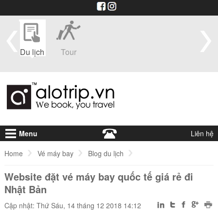
im
Du lịch
Tour
Du
Vé máy
Visa
Khá
thuyền
bay
sạ
Menu
Liên hệ
Home
Vé máy bay
Blog du lịch
Website đặt vé máy bay quốc tế giá rẻ đi
Website đặt vé máy bay quốc tế giá rẻ đi Nhật Bản
Nhật Bản
Cập nhật: Thứ Sáu, 14 tháng 12 2018 14:12