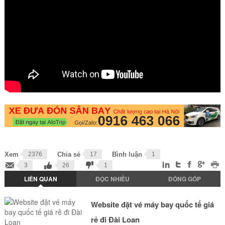
Xem
2376
Chia sẻ
17
Bình luận
1
3
26
1
LIÊN QUAN
ĐỌC NHIỀU
ĐÓNG GÓP
Website đặt vé máy bay quốc tế giá
rẻ đi Đài Loan