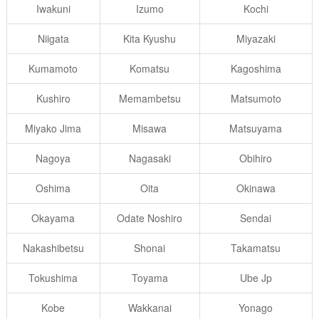
Iwakuni
Izumo
Kochi
Niigata
Kita Kyushu
Miyazaki
Kumamoto
Komatsu
Kagoshima
Kushiro
Memambetsu
Matsumoto
Miyako Jima
Misawa
Matsuyama
Nagoya
Nagasaki
Obihiro
Oshima
Oita
Okinawa
Okayama
Odate Noshiro
Sendai
Nakashibetsu
Shonai
Takamatsu
Tokushima
Toyama
Ube Jp
Kobe
Wakkanai
Yonago