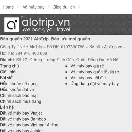
Home
Vé máy bay
Blog du lịch
Website đặt vé máy bay quốc tế giá rẻ đi Nhật Bản
Bản quyền 2021 AloTrip. Bảo lưu mọi quyền
Công Ty TNHH AloTrip – Số ĐK: 0107390786 – Sở hữu AloTrip.vn -
Hotline: +84 916 463 066
Địa chỉ
: Số 17, Đường Lương Định Của, Quận Đống Đa, Hà Nội
Trang chủ
Vé máy bay giá rẻ
Giới thiệu
Vé máy bay quốc tế giá rẻ
Bài viết
Vé máy bay nội địa
Điều khoản sử dụng
Ứng dụng đặt vé máy bay
Điều khoản đặt vé
Chính sách bảo mật
Chính sách mua hàng
Liên hệ
Đặt vé máy bay Vietjet
Đặt vé máy bay Bamboo
Đặt vé máy bay Vietnam Airline
Đặt vé máy bay Jetstar