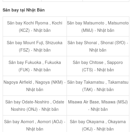
Sân bay tại Nhật Bản
Sân bay Kochi Ryoma , Kochi
Sân bay Matsumoto , Matsumoto
(KCZ) - Nhật bản
(MMJ) - Nhật bản
Sân bay Mount Fuji, Shizuoka
Sân bay Shonai , Shonai (SYO) -
(FSZ) - Nhật bản
Nhật bản
Sân bay Fukuoka , Fukuoka
Sân bay Chitose , Sapporo
(FUK) - Nhật bản
(CTS) - Nhật bản
Nagoya Airfield , Nagoya (NKM) -
Sân bay Takamatsu , Takamatsu
Nhật bản
(TAK) - Nhật bản
Sân bay Odate-Noshiro , Odate
Misawa Air Base, Misawa (MSJ)
Noshiro (ONJ) - Nhật bản
- Nhật bản
Sân bay Aomori , Aomori (AOJ) -
Sân bay Okayama , Okayama
Nhật bản
(OKJ) - Nhật bản