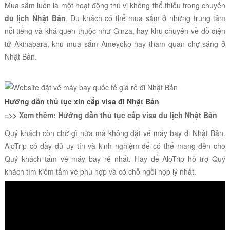
Mua sắm luôn là một hoạt động thú vị không thể thiếu trong chuyến
du lịch Nhật Bản
. Du khách có thể mua sắm ở những trung tâm
nổi tiếng và khá quen thuộc như Ginza, hay khu chuyên về đồ điện
tử Akihabara, khu mua sắm Ameyoko hay tham quan chợ sáng ở
Nhật Bản.
Hướng dẫn thủ tục xin cấp visa đi Nhật Bản
=>> Xem thêm:
Hướng dẫn thủ tục cấp visa du lịch Nhật Bản
Quý khách còn chờ gì nữa mà không đặt vé máy bay đi Nhật Bản.
AloTrip có đầy đủ uy tín và kinh nghiệm để có thể mang đễn cho
Quý khách tấm vé máy bay rẻ nhất. Hãy để AloTrip hỗ trợ Quý
khách tìm kiếm tấm vé phù hợp và có chỗ ngồi hợp lý nhất.