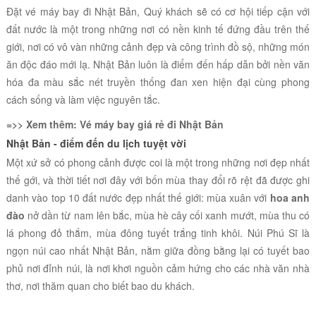
Đặt vé máy bay đi Nhật Bản, Quý khách sẽ có cơ hội tiếp cận với
đất nước là một trong những nơi có nền kinh tế đứng đầu trên thế
giới, nơi có vô vàn những cảnh đẹp và công trình đồ sộ, những món
ăn độc đáo mới lạ. Nhật Bản luôn là điểm đến hấp dẫn bởi nền văn
hóa đa màu sắc nét truyền thống đan xen hiện đại cùng phong
cách sống và làm việc nguyên tắc.
=>> Xem thêm:
Vé máy bay giá rẻ đi Nhật Bản
Nhật Bản - điểm đến du lịch tuyệt vời
Một xứ sở có phong cảnh được coi là một trong những nơi đẹp nhất
thế gới, và thời tiết nơi đây với bốn mùa thay đổi rõ rệt đã được ghi
danh vào top 10 đất nước đẹp nhất thế giới: mùa xuân với
hoa anh
đào
nở dần từ nam lên bắc, mùa hè cây cối xanh mướt, mùa thu có
lá phong đỏ thắm, mùa đông tuyết trắng tinh khôi. Núi Phú Sĩ là
ngọn núi cao nhất Nhật Bản, nằm giữa đồng bằng lại có tuyết bao
phủ nơi đỉnh núi, là nơi khơi nguồn cảm hứng cho các nhà văn nhà
thơ, nơi thăm quan cho biết bao du khách.