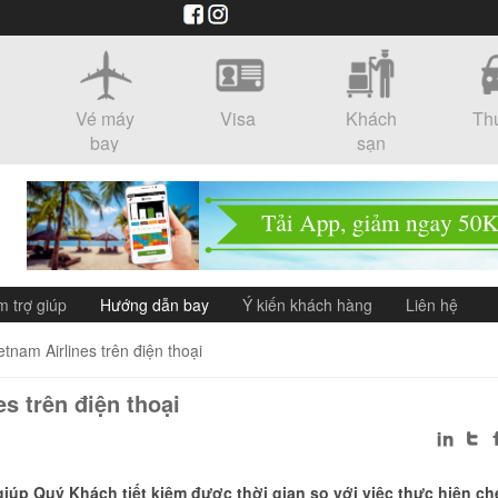
Vé máy
Visa
Khách
Th
bay
sạn
m trợ giúp
Hướng dẫn bay
Ý kiến khách hàng
Liên hệ
etnam Airlines trên điện thoại
s trên điện thoại
giúp Quý Khách tiết kiệm được thời gian so với việc thực hiện ch