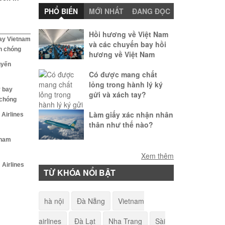
PHỔ BIẾN
MỚI NHẤT
ĐANG ĐỌC
Hồi hương về Việt Nam
ay Vietnam
và các chuyến bay hồi
h chóng
hương về Việt Nam
uyến
Có được mang chất
lỏng trong hành lý ký
y bay
gửi và xách tay?
 chóng
Làm giấy xác nhận nhân
 Airlines
thân như thế nào?
tnam
Quy định về thời gian
Xem thêm
check-in online của các
 Airlines
TỪ KHÓA NỔI BẬT
hãng hàng không
Bay từ Hà Nội vào Sài
hà nội
Đà Nẵng
Vietnam
Gòn mất bao lâu?
airlines
Đà Lạt
Nha Trang
Sài