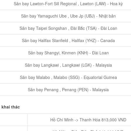
Sân bay Lawton-Fort Sill Regional , Lawton (LAW) - Hoa kỳ
Sân bay Yamaguchi Ube , Ube Jp (UBJ) - Nhật bản
Sân bay Taipei Songshan , Đài Bắc (TSA) - Đài Loan
Sân bay Halifax Stanfield , Halifax (YHZ) - Canada
Sân bay Shangyi, Kinmen (KNH) - Đài Loan
Sân bay Langkawi , Langkawi (LGK) - Malaysia
Sân bay Malabo , Malabo (SSG) - Equatorial Guinea
Sân bay Penang , Penang (PEN) - Malaysia
 khai thác
Hồ Chí Minh -> Thanh Hóa 813,000 VND