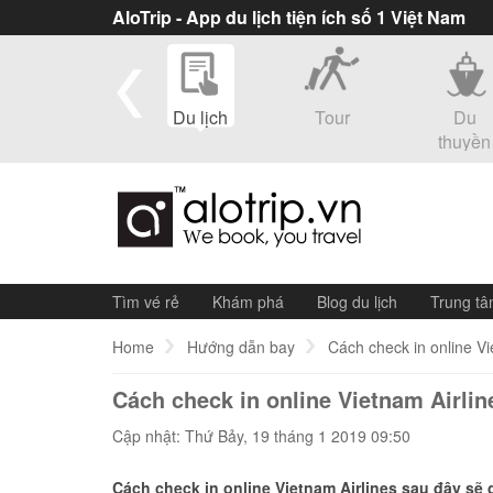
AloTrip - App du lịch tiện ích số 1 Việt Nam
eSim
Du lịch
Tour
Du
thuyền
Tìm vé rẻ
Khám phá
Blog du lịch
Trung tâ
Home
Hướng dẫn bay
Cách check in online Vi
Cách check in online Vietnam Airline
Cập nhật: Thứ Bảy, 19 tháng 1 2019 09:50
Cách check in online Vietnam Airlines sau đây sẽ 