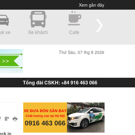
Xem gần đây
uê xe
Xe khách
Cafe
Shopping
Thứ Sáu, 07 thg 8 2026
Tổng đài CSKH: +84 916 463 066
eck in