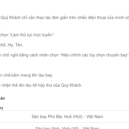
 Quý Khách chỉ cần thao tác đơn giản trên chiếc điện thoại của mình c
:
chọn “Làm thủ tục trực tuyến”.
chỗ, Họ, Tên.
họn chỗ ngồi bằng cách nhấn chọn “Hiệu chỉnh các tùy chọn chuyến bay”
ạn chế/cấm mang lên tàu bay.
ể nhận thẻ lên tàu tới hộp thư của Quý Khách.
hác
ay
Sân bay Phú Bài, Huế (HUI) - Việt Nam
Sân bay Vinh, Vinh (VII) - Việt Nam