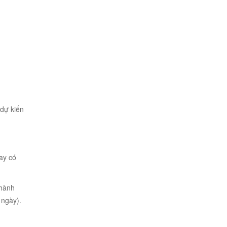
 dự kiến
ay có
 hành
 ngày).