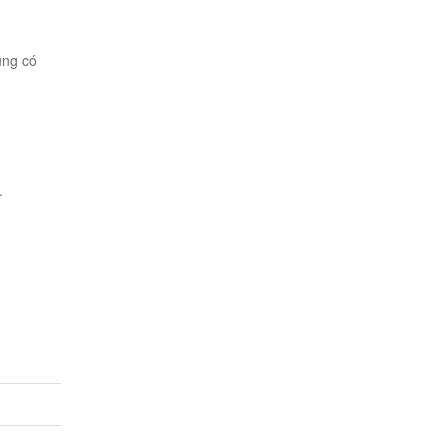
ũng có
.