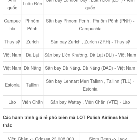
Luân Đôn
quốc
quốc
Campuc
Phnôm
Sân bay Phnom Penh , Phnôm Pênh (PNH) -
hia
Pênh
Campuchia
Thụy sỹ
Zurich
Sân bay Zurich , Zurich (ZRH) - Thụy sỹ
Việt Nam
Đà Lạt
Sân bay Liên Khương, Đà Lạt (DLI) - Việt Nam
Việt Nam
Đà Nẵng
Sân bay Đà Nẵng, Đà Nẵng (DAD) - Việt Nam
Sân bay Lennart Meri Tallinn , Tallinn (TLL) -
Estonia
Tallinn
Estonia
Lào
Viên Chăn
Sân bay Wattay , Viên Chăn (VTE) - Lào
Các hành trình giá rẻ phổ biến mà
LOT Polish Airlines
khai
thác
Viên Chăn -> Odessa 23,008,000
Siem Reap -> Lvov