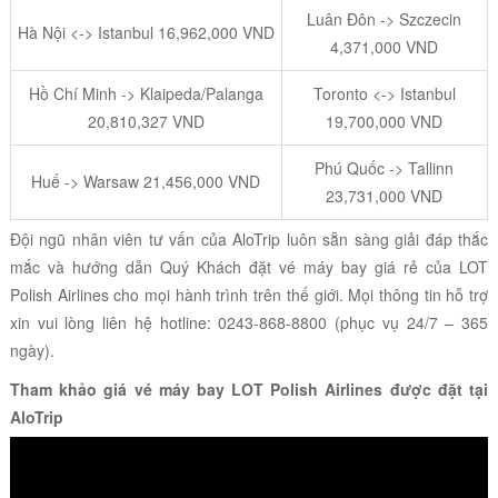
Luân Đôn -> Szczecin
Hà Nội <-> Istanbul 16,962,000 VND
4,371,000 VND
Hồ Chí Minh -> Klaipeda/Palanga
Toronto <-> Istanbul
20,810,327 VND
19,700,000 VND
Phú Quốc -> Tallinn
Huế -> Warsaw 21,456,000 VND
23,731,000 VND
Đội ngũ nhân viên tư vấn của AloTrip luôn sẵn sàng giải đáp thắc
mắc và hướng dẫn Quý Khách đặt vé máy bay giá rẻ của
LOT
Polish Airlines
cho mọi hành trình trên thế giới. Mọi thông tin hỗ trợ
xin vui lòng liên hệ hotline: 0243-868-8800 (phục vụ 24/7 – 365
ngày).
Tham khảo giá vé máy bay
LOT Polish Airlines
được đặt tại
AloTrip