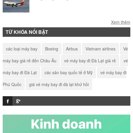
Hãng hàng không Icelandair
Xem thêm
TỪ KHÓA NỔI BẬT
Hãng hàng không LOT Polish Airlines
các loại máy bay
Boeing
Airbus
Vietnam airlines
Vé
máy bay giá rẻ đến Châu Âu
vé máy bay đi Đà Lạt giá rẻ
vé
Hãng hàng không Jetblue Airways
máy bay đi Đà Lạt
các sân bay quốc tế ở Mỹ
vé máy bay đi
Phú Quốc
giá vé máy bay đi đà lạt khứ hồi
Hãng hàng không Bulgaria Air
Hãng hàng không Malindo Air