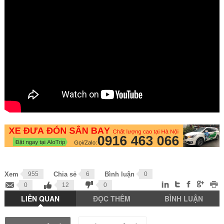
Xem
955
Chia sẻ
6
Bình luận
0
0
12
0
LIÊN QUAN
ĐỌC THÊM
BÌNH LUẬN