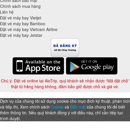
Chính sách bảo mật
Chính sách mua hàng
Liên hệ
Đặt vé máy bay Vietjet
Đặt vé máy bay Bamboo
Đặt vé máy bay Vietnam Airline
Đặt vé máy bay Jetstar
Chú ý: Đặt vé online tại AloTrip, quý khách sẽ nhận được “Mã đặt chỗ”
thật từ hãng hàng không, đảm bảo giữ được chỗ và giá vé.
Dịch vụ của chúng tôi sử dụng cookie cho mục đích kỹ thuật, phân tích
và tiếp thị. Xem chính sách
Cookie
và
Bảo mật
của chúng tôi để biết
thêm thông tin. Nếu quý khách đồng ý với điều này, chỉ cần tiếp tục
trình duyệt.