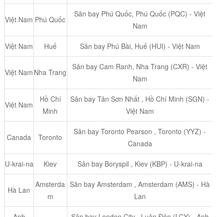
Sân bay Phú Quốc, Phú Quốc (PQC) - Việt
Việt Nam
Phú Quốc
Nam
Việt Nam
Huế
Sân bay Phú Bài, Huế (HUI) - Việt Nam
Sân bay Cam Ranh, Nha Trang (CXR) - Việt
Việt Nam
Nha Trang
Nam
Hồ Chí
Sân bay Tân Sơn Nhất , Hồ Chí Minh (SGN) -
Việt Nam
Minh
Việt Nam
Sân bay Toronto Pearson , Toronto (YYZ) -
Canada
Toronto
Canada
U-krai-na
Kiev
Sân bay Boryspil , Kiev (KBP) - U-krai-na
Amsterda
Sân bay Amsterdam , Amsterdam (AMS) - Hà
Hà Lan
m
Lan
Anh
Sân bay London City , Luân Đôn (LCY) - Anh