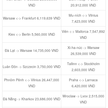
VND
20,912,000 VND
Mu-ních <-> Vilnius
Warsaw <-> Frankfurt 6,119,639 VND
7,423,000 VND
Viên <-> Mallorca 7,547,892
Kiev <-> Berlin 5,560,000 VND
VND
Xi-ha-núc -> Warsaw
Đà Lạt -> Warsaw 14,735,000 VND
26,539,000 VND
Tallinn <-> Stockholm
Luân Đôn -> Szczecin 3,750,000 VND
2,603,000 VND
Phnôm Pênh <-> Vilnius 26,447,000
Praha <-> Larnaca
VND
6,420,000 VND
Wroclaw -> Lvov 2,515,000
Đà Nẵng -> Kharkov 23,686,000 VND
VND